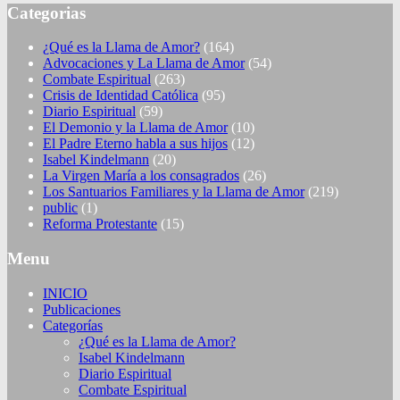
Categorias
¿Qué es la Llama de Amor?
(164)
Advocaciones y La Llama de Amor
(54)
Combate Espiritual
(263)
Crisis de Identidad Católica
(95)
Diario Espiritual
(59)
El Demonio y la Llama de Amor
(10)
El Padre Eterno habla a sus hijos
(12)
Isabel Kindelmann
(20)
La Virgen María a los consagrados
(26)
Los Santuarios Familiares y la Llama de Amor
(219)
public
(1)
Reforma Protestante
(15)
Menu
INICIO
Publicaciones
Categorías
¿Qué es la Llama de Amor?
Isabel Kindelmann
Diario Espiritual
Combate Espiritual