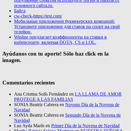
популярные события используйте логин и пароль от
основного сайта.ru.
Байга
cw-check-https://test.com/
Мобильные приложения букмекерских компаний:
Установите приложение для ставок на спорт на свой
телефон.
Winline предлагает коэффициенты на ставки в
киберспорте, включая DOTA, CS и LOL.
Ayúdanos con tu aporte! Sólo haz click en la
imagen.
Comentarios recientes
Ana Cristina Solís Fernández
en
LA LLAMA DE AMOR
PROTEGE A LAS FAMILIAS
SONIA Beatriz Cabrera
en
Noveno Día de la Novena de
Navidad
SONIA Beatriz Cabrera
en
Segundo Día de la Novena de
Navidad
Luz Ayda Marín
en
Primer Día de la Novena de Navidad
Martha Patricia Solano Martinez
en
NUESTRA SEÑORA