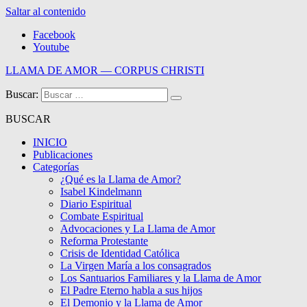
Saltar al contenido
Facebook
Youtube
LLAMA DE AMOR — CORPUS CHRISTI
Buscar:
Blog de la Llama de Amor
BUSCAR
INICIO
Publicaciones
Categorías
¿Qué es la Llama de Amor?
Isabel Kindelmann
Diario Espiritual
Combate Espiritual
Advocaciones y La Llama de Amor
Reforma Protestante
Crisis de Identidad Católica
La Virgen María a los consagrados
Los Santuarios Familiares y la Llama de Amor
El Padre Eterno habla a sus hijos
El Demonio y la Llama de Amor