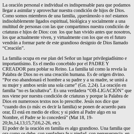
La oración personal e individual es indispensable para que podamos
llegar a asimilar y aprovechar nuestra condición de hijos de Dios.
Como somos miembros de una familia, ¡querámoslo o no! estamos
indisolublemente ligados espiritual, biológica y socialmente a una
multitud de personas con las que compartimos nuestra condición de
criaturas e hijos de Dios: con los que han vivido antes que nosotros,
los que actualmente viven, y virtualmente con los que en el futuro
vendrán a formar parte de este grandioso designio de Dios llamado
“Creación”.
La familia ocupa en ese plan del Señor un lugar privilegiadísimo e
importantísimo. Es el medio concebido por el PADRE Y
CREADOR para poblar su Reino. La familia tal como la revela la
Palabra de Dios no es una creación humana. Es de origen divino.
“Por eso abandonará el hombre a su padre y a su madre, se unirá a
su mujer y ambos serán una sola carne” (Gn. 2,24). La oración en
familia “no es facultativa”. Es una verdadera “OB-LIGACIÓN” que
nos viene por nuestra condición de criaturas y porque la Palabra de
Dios en numerosos textos nos lo prescribe. Jesús nos dice que
“cuando dos (o más: es decir la familia) se ponen de acuerdo para
orar, Él está en medio de ellos; y si piden al Padre algo en su
Nombre, el Padre se lo concederá” (Mat 18, 19-
20;Jn,14,13;15,7)16,2-26, etc).
El poder de la oración en familia es algo grandioso. Una familia que
ora como se debe, con verdadera fe y piedad, con perseverancia, en