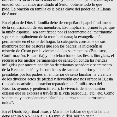
unidad, con un amor acendrado al Señor, obtiene todo lo que
pide. La oración en familia es la pieza clave del poder de la Llama
de Amor.
En el plan de Dios la familia debe desempeñar el papel fundamental
de la santificación de sus miembros. Eso implica en primer lugar que
la unión esponsal sea santificada por el sacramento del matrimonio
y por el cumplimiento de la moral cristiana; la evangelización
permanente en el seno del hogar; la catequesis constante de sus
miembros por los pastores que son los padres; la iniciación al
misterio de Cristo por la vivencia de los sacramentos (Bautismo,
Confirmación, Eucaristía) y la celebración de las fiestas litúrgicas; el
recurso a los medios permanentes de sanación contra las heridas
infligidas por nuestra condición de criaturas pecadoras: sacramento
de la Reconciliación y las oraciones de sanidad interior y liberación
presididas por los padres en el interior de seno familiar; la vivencia
de los diversos actos de piedad y devoción que nos ofrece la Iglesia
(piedad eucarística, adoración reparadora en familia, rezo del
Rosario, ayunos y penitencia, etc.); la vivencia de la comunión
eclesial que se expresa a través de la vida parroquial, etc. etc. Como
se dice muy acertadamente: “familia que reza unida permanece
unida”.
En el Diario Espiritual Jesús y María nos hablan de que la familia
debe ser un SANTUARIO. Es muy difícil, por no decir