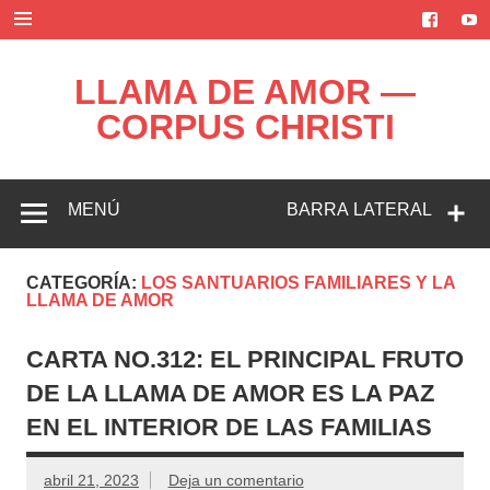
Saltar
al
contenido
LLAMA DE AMOR —
CORPUS CHRISTI
Blog de la Llama de Amor
MENÚ
BARRA LATERAL
CATEGORÍA:
LOS SANTUARIOS FAMILIARES Y LA
LLAMA DE AMOR
CARTA NO.312: EL PRINCIPAL FRUTO
DE LA LLAMA DE AMOR ES LA PAZ
EN EL INTERIOR DE LAS FAMILIAS
abril 21, 2023
Deja un comentario