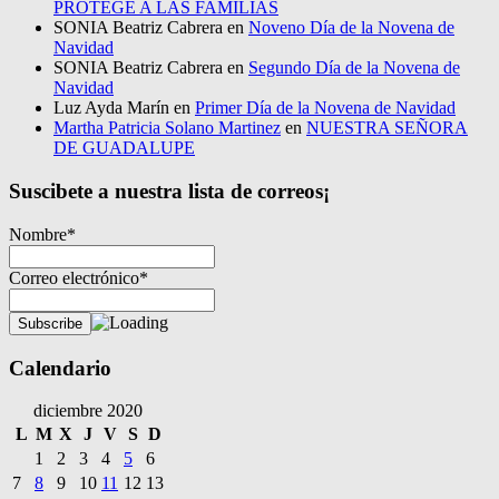
PROTEGE A LAS FAMILIAS
SONIA Beatriz Cabrera
en
Noveno Día de la Novena de
Navidad
SONIA Beatriz Cabrera
en
Segundo Día de la Novena de
Navidad
Luz Ayda Marín
en
Primer Día de la Novena de Navidad
Martha Patricia Solano Martinez
en
NUESTRA SEÑORA
DE GUADALUPE
Suscibete a nuestra lista de correos¡
Nombre*
Correo electrónico*
Calendario
diciembre 2020
L
M
X
J
V
S
D
1
2
3
4
5
6
7
8
9
10
11
12
13