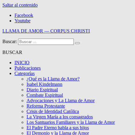
Saltar al contenido
Facebook
Youtube
LLAMA DE AMOR — CORPUS CHRISTI
Buscar:
Blog de la Llama de Amor
BUSCAR
INICIO
Publicaciones
Categorías
¿Qué es la Llama de Amor?
Isabel Kindelmann
Diario Espiritual
Combate Espiritual
Advocaciones y La Llama de Amor
Reforma Protestante
Crisis de Identidad Católica
La Virgen María a los consagrados
Los Santuarios Familiares y la Llama de Amor
El Padre Eterno habla a sus hijos
El Demonio y la Llama de Amor