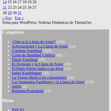
14
15
16
17
18
19
20
21
22
23
24
25
26
27
28
29
30
31
« Nov
Ene »
Tema para WordPress: Noticias Dinámicas de ThemeZee.
Categorias
¿Qué es la Llama de Amor?
(164)
Advocaciones y La Llama de Amor
(54)
Combate Espiritual
(263)
Crisis de Identidad Católica
(95)
Diario Espiritual
(59)
El Demonio y la Llama de Amor
(10)
El Padre Eterno habla a sus hijos
(12)
Isabel Kindelmann
(20)
La Virgen María a los consagrados
(26)
Los Santuarios Familiares y la Llama de Amor
(219)
public
(1)
Reforma Protestante
(15)
Menu
INICIO