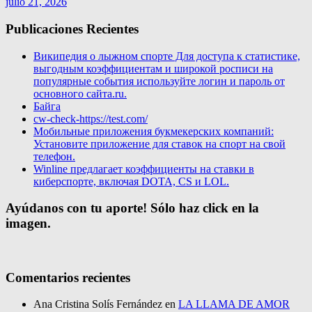
julio 21, 2026
Publicaciones Recientes
Википедия о лыжном спорте Для доступа к статистике,
выгодным коэффициентам и широкой росписи на
популярные события используйте логин и пароль от
основного сайта.ru.
Байга
cw-check-https://test.com/
Мобильные приложения букмекерских компаний:
Установите приложение для ставок на спорт на свой
телефон.
Winline предлагает коэффициенты на ставки в
киберспорте, включая DOTA, CS и LOL.
Ayúdanos con tu aporte! Sólo haz click en la
imagen.
Comentarios recientes
Ana Cristina Solís Fernández
en
LA LLAMA DE AMOR