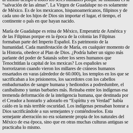
“salvación de las almas”. La Virgen de Guadalupe no es solamente
de México. Es de los mexicanos, hispanoamericanos, filipinos y de
cada uno de los hijos de Dios sin importar el lugar, el tiempo, el
continente o país en que hayan nacido.
María de Guadalupe es reina de México, Emperatriz de América y
de las Filipinas porque en la época de la colonia las Filipinas
formaban parte del Imperio Español. Es patrimonio de la
humanidad. Cada manifestación de María, en cualquier momento de
la Historia, obedece al Plan de Dios. ¿Podría haber un signo más
parlante del poder de Satanás sobre los seres humanos que
Tenochtitlan la capital de los mexicas? Los españoles se
horrorizaron cuando vieron los millares de cráneos humanos
ensartados en varas (alrededor de 60.000), los templos en los que se
sacrificaban a los prisioneros, los sacerdotes con los cabellos
embadurnados de sangre humana y hediondos a podredumbre, el
canibalismo y tantas barbaries más. Reinaba entre los indígenas esa
tremenda deformación de la inteligencia humana, que destinada por
el Creador a honrarlo y adorarlo en “Espíritu y en Verdad” había
caído en la más terrible oscuridad. Los indígenas pensaban honrar a
Dios sacrificándole a sus semejantes y comiéndoselos. Esta
semejante aberración no era solamente propia de los naturales del
México de esa época, sino que en otras muchas culturas antiguas se
practicaba lo mismo.