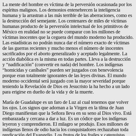
La mente del hombre es víctima de la perversión ocasionada por los
espíritus malignos. Los demonios entenebrecen la inteligencia
humana y la arrastran a las más terrible de las aberraciones, como es
la destrucción del semejante. Los centenares de miles de víctimas
humanas producto de la perversión intelectual de los primitivos de
México en realidad no se puede comparar con los millones de
víctimas inocentes que la ceguera del mundo moderno ha producido.
Las estadísticas no podrán nunca dar el número exacto de víctimas
de las guerras recientes y mucho menos el número de inocentes
sacrificados por el aborto generalizado y aceptado legalmente. La
acción diabólica es la misma en todas partes. Lleva a la destrucción
y “nadificación” (convertir en nada) del hombre. Los indígenas
“homicidas y caníbales” pueden ser juzgados con benevolencia
porque eran totalmente ignorantes de las leyes divinas. El mundo
moderno occidental será juzgado con la mayor severidad porque
teniendo la Revelación de Dios en Jesucristo la ha hecho a un lado
para erigirse en dueño de la vida y de la muerte.
María de Guadalupe es un faro de Luz al cual tenemos que volver
los ojos. Los signos que adornan a la Virgen en la tilma de Juan
Diego manifiestan que la Señora lleva en su seno al Dios vivo. Está
embarazada y cercana a dar a luz. Es un códice que los indígenas
leyeron y comprendieron. El milagro se produjo. Esos millones de
indígenas llenos de odio hacia los conquistadores rechazaban toda
predicación del Evangelio. Los frutos de los frailes y catequistas