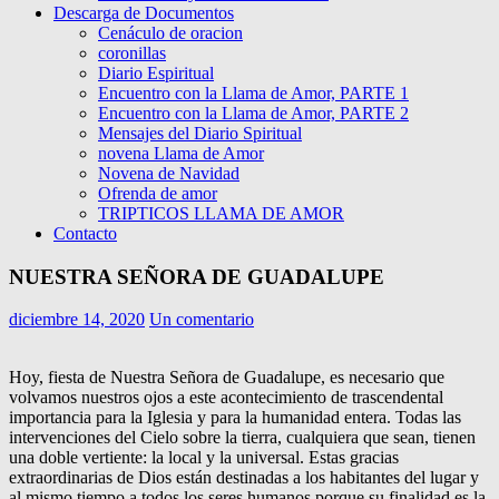
Descarga de Documentos
Cenáculo de oracion
coronillas
Diario Espiritual
Encuentro con la Llama de Amor, PARTE 1
Encuentro con la Llama de Amor, PARTE 2
Mensajes del Diario Spiritual
novena Llama de Amor
Novena de Navidad
Ofrenda de amor
TRIPTICOS LLAMA DE AMOR
Contacto
NUESTRA SEÑORA DE GUADALUPE
diciembre 14, 2020
Un comentario
Hoy, fiesta de Nuestra Señora de Guadalupe, es necesario que
volvamos nuestros ojos a este acontecimiento de trascendental
importancia para la Iglesia y para la humanidad entera. Todas las
intervenciones del Cielo sobre la tierra, cualquiera que sean, tienen
una doble vertiente: la local y la universal. Estas gracias
extraordinarias de Dios están destinadas a los habitantes del lugar y
al mismo tiempo a todos los seres humanos porque su finalidad es la