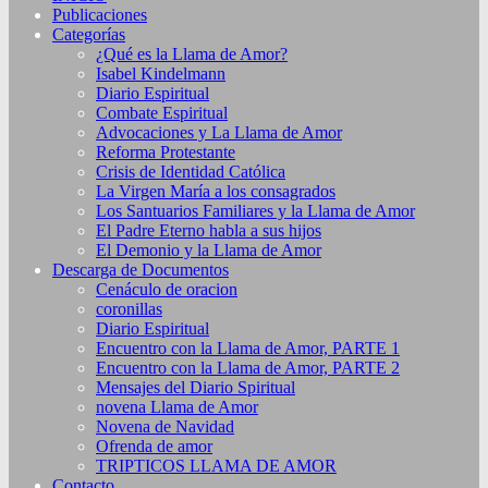
Publicaciones
Categorías
¿Qué es la Llama de Amor?
Isabel Kindelmann
Diario Espiritual
Combate Espiritual
Advocaciones y La Llama de Amor
Reforma Protestante
Crisis de Identidad Católica
La Virgen María a los consagrados
Los Santuarios Familiares y la Llama de Amor
El Padre Eterno habla a sus hijos
El Demonio y la Llama de Amor
Descarga de Documentos
Cenáculo de oracion
coronillas
Diario Espiritual
Encuentro con la Llama de Amor, PARTE 1
Encuentro con la Llama de Amor, PARTE 2
Mensajes del Diario Spiritual
novena Llama de Amor
Novena de Navidad
Ofrenda de amor
TRIPTICOS LLAMA DE AMOR
Contacto