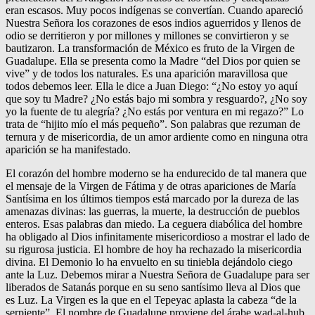
eran escasos. Muy pocos indígenas se convertían. Cuando apareció
Nuestra Señora los corazones de esos indios aguerridos y llenos de
odio se derritieron y por millones y millones se convirtieron y se
bautizaron. La transformación de México es fruto de la Virgen de
Guadalupe. Ella se presenta como la Madre “del Dios por quien se
vive” y de todos los naturales. Es una aparición maravillosa que
todos debemos leer. Ella le dice a Juan Diego: “¿No estoy yo aquí
que soy tu Madre? ¿No estás bajo mi sombra y resguardo?, ¿No soy
yo la fuente de tu alegría? ¿No estás por ventura en mi regazo?” Lo
trata de “hijito mío el más pequeño”. Son palabras que rezuman de
ternura y de misericordia, de un amor ardiente como en ninguna otra
aparición se ha manifestado.
El corazón del hombre moderno se ha endurecido de tal manera que
el mensaje de la Virgen de Fátima y de otras apariciones de María
Santísima en los últimos tiempos está marcado por la dureza de las
amenazas divinas: las guerras, la muerte, la destrucción de pueblos
enteros. Esas palabras dan miedo. La ceguera diabólica del hombre
ha obligado al Dios infinitamente misericordioso a mostrar el lado de
su rigurosa justicia. El hombre de hoy ha rechazado la misericordia
divina. El Demonio lo ha envuelto en su tiniebla dejándolo ciego
ante la Luz. Debemos mirar a Nuestra Señora de Guadalupe para ser
liberados de Satanás porque en su seno santísimo lleva al Dios que
es Luz. La Virgen es la que en el Tepeyac aplasta la cabeza “de la
serpiente”. El nombre de Guadalupe proviene del árabe wad-al-hub,