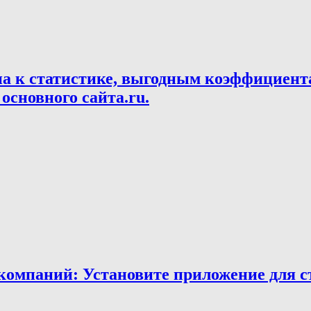
па к статистике, выгодным коэффициент
основного сайта.ru.
мпаний: Установите приложение для ста