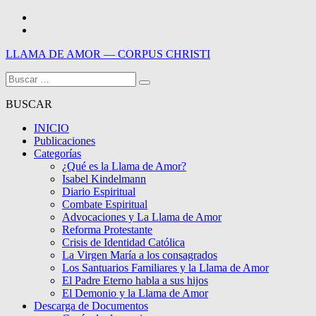
Saltar
Facebook
al
Youtube
contenido
LLAMA DE AMOR — CORPUS CHRISTI
Buscar:
Blog de la Llama de Amor
BUSCAR
INICIO
Publicaciones
Categorías
¿Qué es la Llama de Amor?
Isabel Kindelmann
Diario Espiritual
Combate Espiritual
Advocaciones y La Llama de Amor
Reforma Protestante
Crisis de Identidad Católica
La Virgen María a los consagrados
Los Santuarios Familiares y la Llama de Amor
El Padre Eterno habla a sus hijos
El Demonio y la Llama de Amor
Descarga de Documentos