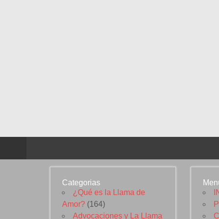
Categorias
Men
¿Qué es la Llama de
I
Amor?
(164)
P
Advocaciones y La Llama
C