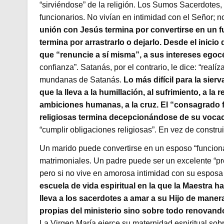
“sirviéndose” de la religión. Los Sumos Sacerdotes,
funcionarios. No vivían en intimidad con el Señor; 
unión con Jesús termina por convertirse en un fu
termina por arrastrarlo o dejarlo. Desde el inicio
que “renuncie a sí misma”, a sus intereses egoc
confianza”. Satanás, por el contrario, le dice: “realí
mundanas de Satanás.
Lo más difícil para la sier
que la lleva a la humillación, al sufrimiento, a l
ambiciones humanas, a la cruz. El “consagrado f
religiosas termina decepcionándose de su vocac
“cumplir obligaciones religiosas”. En vez de constru
Un marido puede convertirse en un esposo “funcion
matrimoniales. Un padre puede ser un excelente “pr
pero si no vive en amorosa intimidad con su esposa 
escuela de vida espiritual en la que la Maestra h
lleva a los sacerdotes a amar a su Hijo de maner
propias del ministerio sino sobre todo renovando
La Virgen María ejerce su maternidad espiritual sob