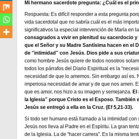
Mi hermano sacerdote pregunta: ¿Cuál es el prin
Respuesta: Es difícil responder a esta pregunta por
vida sacerdotal que no sabría cuál es el más impo
significativos la especial intervención de María en 
consagrados a vivir en plenitud su sacerdocio y 
que el Señor y su Madre Santísima hacen en el Di
de “intimidad” con Jesús. Dios pide a sus criatu
como hombre Jesús quiere de todos nosotros solame
todos los párrafos del Diario Espiritual es la “nece
necesidad de que lo amemos. Sin embargo así es. 
imperiosa necesidad de amar y de que nos amen. Es
que es amor, nos hizo a su imagen y semejanza.
El 
la Iglesia” porque Cristo es el Esposo. También 
Jesús se entregó a ella en la Cruz. (Ef 5,21-33).
Si todo ser humano está llamado a la intimidad con
Jesús nos lleva al Padre en el Espíritu. La gran tent
de la Iglesia. La de “hacer carrera”. Es la misma ten