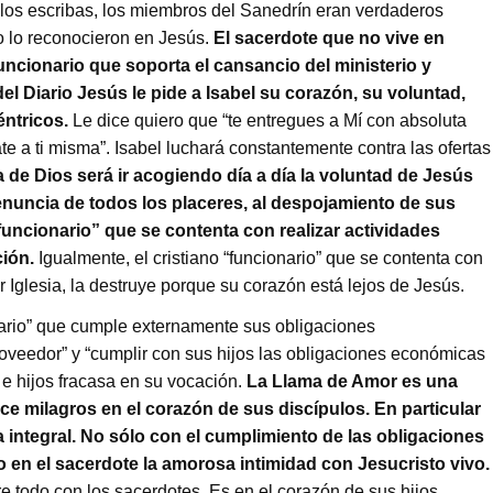
 los escribas, los miembros del Sanedrín eran verdaderos
no lo reconocieron en Jesús.
El sacerdote que no vive en
ncionario que soporta el cansancio del ministerio y
 del Diario Jesús le pide a Isabel su corazón, su voluntad,
éntricos.
Le dice quiero que “te entregues a Mí con absoluta
zate a ti misma”. Isabel luchará constantemente contra las ofertas
va de Dios será ir acogiendo día a día la voluntad de Jesús
a renuncia de todos los placeres, al despojamiento de sus
uncionario” que se contenta con realizar actividades
ión.
Igualmente, el cristiano “funcionario” que se contenta con
ir Iglesia, la destruye porque su corazón está lejos de Jesús.
ario” que cumple externamente sus obligaciones
oveedor” y “cumplir con sus hijos las obligaciones económicas
e hijos fracasa en su vocación.
La Llama de Amor es una
ace milagros en el corazón de sus discípulos. En particular
a integral. No sólo con el cumplimiento de las obligaciones
 en el sacerdote la amorosa intimidad con Jesucristo vivo.
re todo con los sacerdotes. Es en el corazón de sus hijos