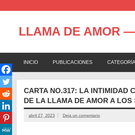
Saltar
al
contenido
LLAMA DE AMOR —
Blog de la Llama de Amor
INICIO
PUBLICACIONES
CATEGORÍ
CARTA NO.317: LA INTIMIDAD
DE LA LLAMA DE AMOR A LOS
abril 27, 2023
Deja un comentario