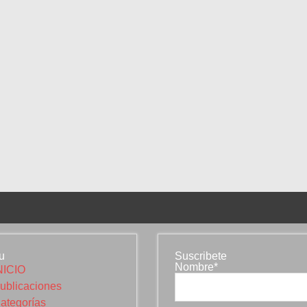
u
Suscribete
Nombre*
NICIO
ublicaciones
ategorías