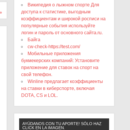
Википедия о лыжном спорте Для
доступа к статистике, выгодным
»
коэффициентам и широкой росписи на
популярные события используйте
логин и пароль от основного сайта.ru.
Байга
cw-check-https://test.com/
Мобильные приложения
букмекерских компаний: Установите
приложение для ставок на спорт на
свой телефон.
Winline предлагает коэффициенты
на ставки в киберспорте, включая
DOTA, CS и LOL.
AYÚDANOS CON TU APORTE! SÓLO HAZ
CLICK EN LA IMAGEN.