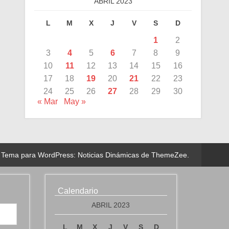
ABRIL 2023
L
M
X
J
V
S
D
1
2
3
4
5
6
7
8
9
10
11
12
13
14
15
16
17
18
19
20
21
22
23
24
25
26
27
28
29
30
« Mar
May »
Tema para WordPress: Noticias Dinámicas de ThemeZee.
Calendario
ABRIL 2023
L
M
X
J
V
S
D