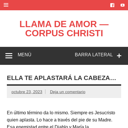
Saltar
al
contenido
LLAMA DE AMOR —
CORPUS CHRISTI
Blog de la Llama de Amor
MENÚ
BARRA LATERAL
ELLA TE APLASTARÁ LA CABEZA…
octubre 23, 2023
Deja un comentario
En último término da lo mismo. Siempre es Jesucristo
quien aplasta. Lo hace a través del pie de su Madre.
Esa enemistad entre el Diablo y María la