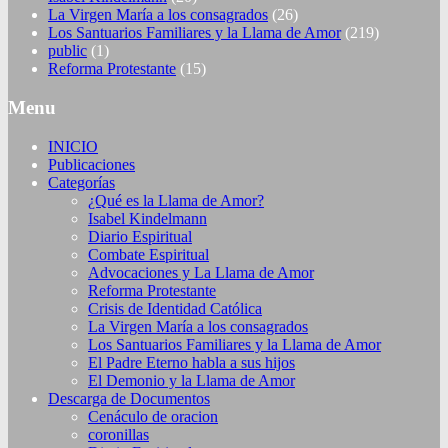
La Virgen María a los consagrados
(26)
Los Santuarios Familiares y la Llama de Amor
(219)
public
(1)
Reforma Protestante
(15)
Menu
INICIO
Publicaciones
Categorías
¿Qué es la Llama de Amor?
Isabel Kindelmann
Diario Espiritual
Combate Espiritual
Advocaciones y La Llama de Amor
Reforma Protestante
Crisis de Identidad Católica
La Virgen María a los consagrados
Los Santuarios Familiares y la Llama de Amor
El Padre Eterno habla a sus hijos
El Demonio y la Llama de Amor
Descarga de Documentos
Cenáculo de oracion
coronillas