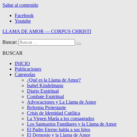
Saltar al contenido
Facebook
Youtube
LLAMA DE AMOR — CORPUS CHRISTI
Buscar:
Blog de la Llama de Amor
BUSCAR
INICIO
Publicaciones
Categorías
¿Qué es la Llama de Amor?
Isabel Kindelmann
Diario Espiritual
Combate Espiritual
Advocaciones y La Llama de Amor
Reforma Protestante
Crisis de Identidad Católica
La Virgen María a los consagrados
Los Santuarios Familiares y la Llama de Amor
El Padre Eterno habla a sus hijos
El Demonio y la Llama de Amor