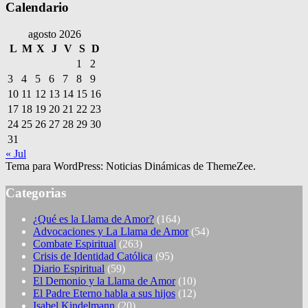
Calendario
agosto 2026
L
M
X
J
V
S
D
1
2
3
4
5
6
7
8
9
10
11
12
13
14
15
16
17
18
19
20
21
22
23
24
25
26
27
28
29
30
31
« Jul
Tema para WordPress: Noticias Dinámicas de ThemeZee.
Categorias
¿Qué es la Llama de Amor?
(164)
Advocaciones y La Llama de Amor
(54)
Combate Espiritual
(263)
Crisis de Identidad Católica
(95)
Diario Espiritual
(59)
El Demonio y la Llama de Amor
(10)
El Padre Eterno habla a sus hijos
(12)
Isabel Kindelmann
(20)