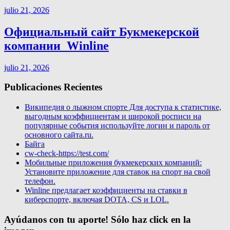
julio 21, 2026
Официальный сайт Букмекерской
компании ️ Winline
julio 21, 2026
Publicaciones Recientes
Википедия о лыжном спорте Для доступа к статистике,
выгодным коэффициентам и широкой росписи на
популярные события используйте логин и пароль от
основного сайта.ru.
Байга
cw-check-https://test.com/
Мобильные приложения букмекерских компаний:
Установите приложение для ставок на спорт на свой
телефон.
Winline предлагает коэффициенты на ставки в
киберспорте, включая DOTA, CS и LOL.
Ayúdanos con tu aporte! Sólo haz click en la