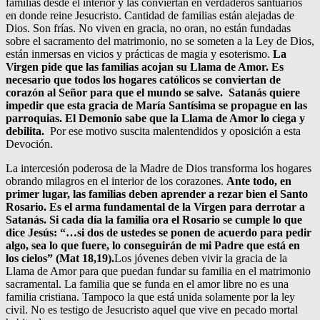
familias desde el interior y las conviertan en verdaderos santuarios
en donde reine Jesucristo. Cantidad de familias están alejadas de
Dios. Son frías. No viven en gracia, no oran, no están fundadas
sobre el sacramento del matrimonio, no se someten a la Ley de Dios,
están inmersas en vicios y prácticas de magia y esoterismo.
La
Virgen pide que las familias acojan su Llama de Amor. Es
necesario que todos los hogares católicos se conviertan de
corazón al Señor para que el mundo se salve. Satanás quiere
impedir que esta gracia de María Santísima se propague en las
parroquias. El Demonio sabe que la Llama de Amor lo ciega y
debilita.
Por ese motivo suscita malentendidos y oposición a esta
Devoción.
La intercesión poderosa de la Madre de Dios transforma los hogares
obrando milagros en el interior de los corazones.
Ante todo, en
primer lugar, las familias deben aprender a rezar bien el Santo
Rosario. Es el arma fundamental de la Virgen para derrotar a
Satanás. Si cada día la familia ora el Rosario se cumple lo que
dice Jesús: “…si dos de ustedes se ponen de acuerdo para pedir
algo, sea lo que fuere, lo conseguirán de mi Padre que está en
los cielos” (Mat 18,19).
Los jóvenes deben vivir la gracia de la
Llama de Amor para que puedan fundar su familia en el matrimonio
sacramental. La familia que se funda en el amor libre no es una
familia cristiana. Tampoco la que está unida solamente por la ley
civil. No es testigo de Jesucristo aquel que vive en pecado mortal