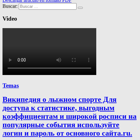
Descargar artículo en formato PDF
Buscar:
Video
Temas
Википедия о лыжном спорте Для
доступа к статистике, выгодным
коэффициентам и широкой росписи на
популярные события используйте
логин и пароль от основного сайта.ru.