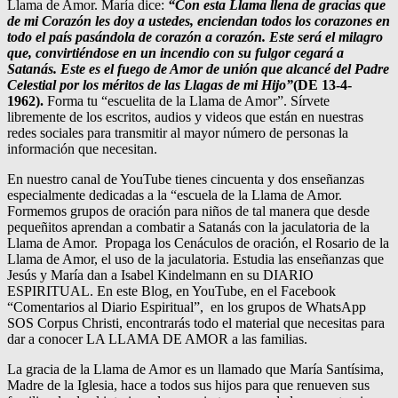
Llama de Amor. María dice:
“Con esta Llama llena de gracias que
de mi Corazón les doy a ustedes, enciendan todos los corazones en
todo el país pasándola de corazón a corazón. Este será el milagro
que, convirtiéndose en un incendio con su fulgor cegará a
Satanás. Este es el fuego de Amor de unión que alcancé del Padre
Celestial por los méritos de las Llagas de mi Hijo”
(DE 13-4-
1962).
Forma tu “escuelita de la Llama de Amor”. Sírvete
libremente de los escritos, audios y videos que están en nuestras
redes sociales para transmitir al mayor número de personas la
información que necesitan.
En nuestro canal de YouTube tienes cincuenta y dos enseñanzas
especialmente dedicadas a la “escuela de la Llama de Amor.
Formemos grupos de oración para niños de tal manera que desde
pequeñitos aprendan a combatir a Satanás con la jaculatoria de la
Llama de Amor. Propaga los Cenáculos de oración, el Rosario de la
Llama de Amor, el uso de la jaculatoria. Estudia las enseñanzas que
Jesús y María dan a Isabel Kindelmann en su DIARIO
ESPIRITUAL. En este Blog, en YouTube, en el Facebook
“Comentarios al Diario Espiritual”, en los grupos de WhatsApp
SOS Corpus Christi, encontrarás todo el material que necesitas para
dar a conocer LA LLAMA DE AMOR a las familias.
La gracia de la Llama de Amor es un llamado que María Santísima,
Madre de la Iglesia, hace a todos sus hijos para que renueven sus