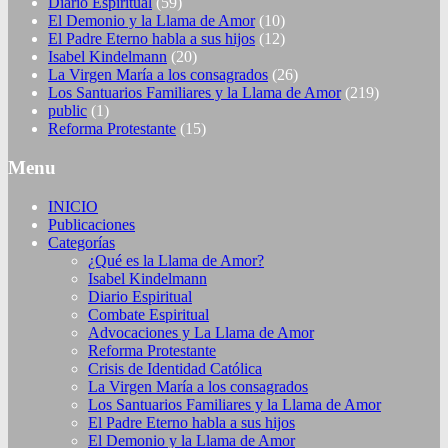
Diario Espiritual
(59)
El Demonio y la Llama de Amor
(10)
El Padre Eterno habla a sus hijos
(12)
Isabel Kindelmann
(20)
La Virgen María a los consagrados
(26)
Los Santuarios Familiares y la Llama de Amor
(219)
public
(1)
Reforma Protestante
(15)
Menu
INICIO
Publicaciones
Categorías
¿Qué es la Llama de Amor?
Isabel Kindelmann
Diario Espiritual
Combate Espiritual
Advocaciones y La Llama de Amor
Reforma Protestante
Crisis de Identidad Católica
La Virgen María a los consagrados
Los Santuarios Familiares y la Llama de Amor
El Padre Eterno habla a sus hijos
El Demonio y la Llama de Amor