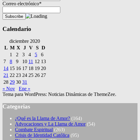
Correo electrónico*
Calendario
diciembre 2020
L
M
X
J
V
S
D
1
2
3
4
5
6
7
8
9
10
11
12
13
14
15
16
17
18
19
20
21
22
23
24
25
26
27
28
29
30
31
« Nov
Ene »
Tema para WordPress: Noticias Dinámicas de ThemeZee.
Categorias
¿Qué es la Llama de Amor?
(164)
Advocaciones y La Llama de Amor
(54)
Combate Espiritual
(263)
Crisis de Identidad Católica
(95)