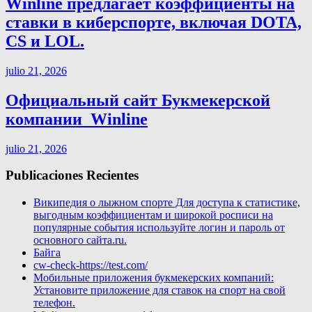
Winline предлагает коэффициенты на
ставки в киберспорте, включая DOTA,
CS и LOL.
julio 21, 2026
Официальный сайт Букмекерской
компании ️ Winline
julio 21, 2026
Publicaciones Recientes
Википедия о лыжном спорте Для доступа к статистике,
выгодным коэффициентам и широкой росписи на
популярные события используйте логин и пароль от
основного сайта.ru.
Байга
cw-check-https://test.com/
Мобильные приложения букмекерских компаний:
Установите приложение для ставок на спорт на свой
телефон.