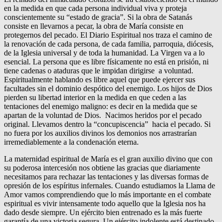
en la medida en que cada persona individual viva y proteja
conscientemente su “estado de gracia”. Si la obra de Satanás
consiste en llevarnos a pecar, la obra de María consiste en
protegernos del pecado. El Diario Espiritual nos traza el camino de
la renovación de cada persona, de cada familia, parroquia, diócesis,
de la Iglesia universal y de toda la humanidad. La Virgen va a lo
esencial. La persona que es libre físicamente no está en prisión, ni
tiene cadenas o ataduras que le impidan dirigirse a voluntad.
Espiritualmente hablando es libre aquel que puede ejercer sus
facultades sin el dominio despótico del enemigo. Los hijos de Dios
pierden su libertad interior en la medida en que ceden a las
tentaciones del enemigo maligno: es decir en la medida que se
apartan de la voluntad de Dios. Nacimos heridos por el pecado
original. Llevamos dentro la “concupiscencia” hacia el pecado. Si
no fuera por los auxilios divinos los demonios nos arrastrarían
irremediablemente a la condenación eterna.
La maternidad espiritual de María es el gran auxilio divino que con
su poderosa intercesión nos obtiene las gracias que diariamente
necesitamos para rechazar las tentaciones y las diversas formas de
opresión de los espíritus infernales. Cuando estudiamos la Llama de
Amor vamos comprendiendo que lo más importante en el combate
espiritual es vivir intensamente todo aquello que la Iglesia nos ha
dado desde siempre. Un ejército bien entrenado es la más fuerte
garantía de una victoria segura. Un ejército indolente está destinado