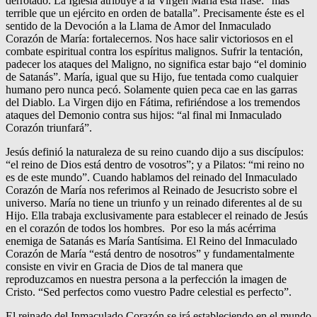
derrotado. La Iglesia atribuye a la Virgen María esta frase: “más
terrible que un ejército en orden de batalla”. Precisamente éste es el
sentido de la Devoción a la Llama de Amor del Inmaculado
Corazón de María: fortalecernos. Nos hace salir victoriosos en el
combate espiritual contra los espíritus malignos. Sufrir la tentación,
padecer los ataques del Maligno, no significa estar bajo “el dominio
de Satanás”. María, igual que su Hijo, fue tentada como cualquier
humano pero nunca pecó. Solamente quien peca cae en las garras
del Diablo. La Virgen dijo en Fátima, refiriéndose a los tremendos
ataques del Demonio contra sus hijos: “al final mi Inmaculado
Corazón triunfará”.
Jesús definió la naturaleza de su reino cuando dijo a sus discípulos:
“el reino de Dios está dentro de vosotros”; y a Pilatos: “mi reino no
es de este mundo”. Cuando hablamos del reinado del Inmaculado
Corazón de María nos referimos al Reinado de Jesucristo sobre el
universo. María no tiene un triunfo y un reinado diferentes al de su
Hijo. Ella trabaja exclusivamente para establecer el reinado de Jesús
en el corazón de todos los hombres. Por eso la más acérrima
enemiga de Satanás es María Santísima. El Reino del Inmaculado
Corazón de María “está dentro de nosotros” y fundamentalmente
consiste en vivir en Gracia de Dios de tal manera que
reproduzcamos en nuestra persona a la perfección la imagen de
Cristo. “Sed perfectos como vuestro Padre celestial es perfecto”.
El reinado del Inmaculado Corazón se irá estableciendo en el mundo