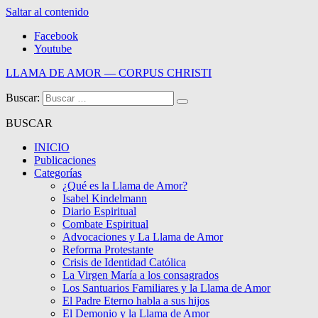
Saltar al contenido
Facebook
Youtube
LLAMA DE AMOR — CORPUS CHRISTI
Buscar:
Blog de la Llama de Amor
BUSCAR
INICIO
Publicaciones
Categorías
¿Qué es la Llama de Amor?
Isabel Kindelmann
Diario Espiritual
Combate Espiritual
Advocaciones y La Llama de Amor
Reforma Protestante
Crisis de Identidad Católica
La Virgen María a los consagrados
Los Santuarios Familiares y la Llama de Amor
El Padre Eterno habla a sus hijos
El Demonio y la Llama de Amor