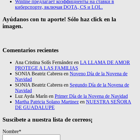
Winline предлагает коэффициенты на ставки в
киберспорте, включая DOTA, CS и LOL.
Ayúdanos con tu aporte! Sólo haz click en la
imagen.
Comentarios recientes
Ana Cristina Solís Fernández
en
LA LLAMA DE AMOR
PROTEGE A LAS FAMILIAS
SONIA Beatriz Cabrera
en
Noveno Día de la Novena de
Navidad
SONIA Beatriz Cabrera
en
Segundo Día de la Novena de
Navidad
Luz Ayda Marín
en
Primer Día de la Novena de Navidad
Martha Patricia Solano Martinez
en
NUESTRA SEÑORA
DE GUADALUPE
Suscibete a nuestra lista de correos¡
Nombre*