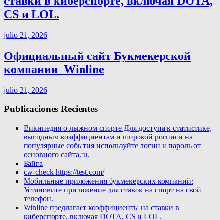
ставки в киберспорте, включая DOTA,
CS и LOL.
julio 21, 2026
Официальный сайт Букмекерской
компании ️ Winline
julio 21, 2026
Publicaciones Recientes
Википедия о лыжном спорте Для доступа к статистике,
выгодным коэффициентам и широкой росписи на
популярные события используйте логин и пароль от
основного сайта.ru.
Байга
cw-check-https://test.com/
Мобильные приложения букмекерских компаний:
Установите приложение для ставок на спорт на свой
телефон.
Winline предлагает коэффициенты на ставки в
киберспорте, включая DOTA, CS и LOL.