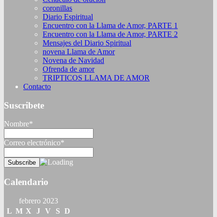
coronillas
Diario Espiritual
Encuentro con la Llama de Amor, PARTE 1
Encuentro con la Llama de Amor, PARTE 2
Mensajes del Diario Spiritual
novena Llama de Amor
Novena de Navidad
Ofrenda de amor
TRIPTICOS LLAMA DE AMOR
Contacto
Suscribete
Nombre*
Correo electrónico*
Calendario
febrero 2023
L
M
X
J
V
S
D