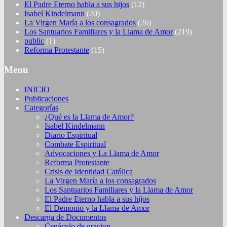
El Padre Eterno habla a sus hijos
(12)
Isabel Kindelmann
(20)
La Virgen María a los consagrados
(26)
Los Santuarios Familiares y la Llama de Amor
(219)
public
(1)
Reforma Protestante
(15)
Menu
INICIO
Publicaciones
Categorías
¿Qué es la Llama de Amor?
Isabel Kindelmann
Diario Espiritual
Combate Espiritual
Advocaciones y La Llama de Amor
Reforma Protestante
Crisis de Identidad Católica
La Virgen María a los consagrados
Los Santuarios Familiares y la Llama de Amor
El Padre Eterno habla a sus hijos
El Demonio y la Llama de Amor
Descarga de Documentos
Cenáculo de oracion