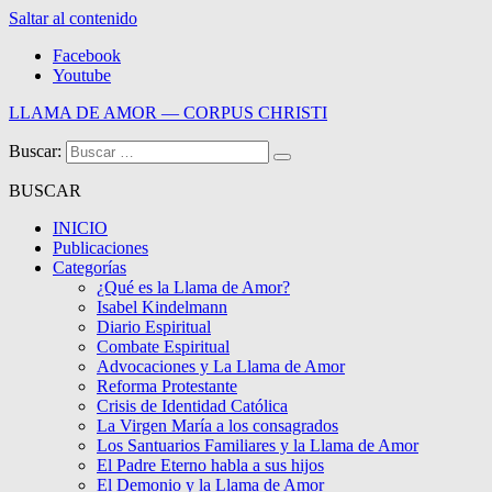
Saltar al contenido
Facebook
Youtube
LLAMA DE AMOR — CORPUS CHRISTI
Buscar:
Blog de la Llama de Amor
BUSCAR
INICIO
Publicaciones
Categorías
¿Qué es la Llama de Amor?
Isabel Kindelmann
Diario Espiritual
Combate Espiritual
Advocaciones y La Llama de Amor
Reforma Protestante
Crisis de Identidad Católica
La Virgen María a los consagrados
Los Santuarios Familiares y la Llama de Amor
El Padre Eterno habla a sus hijos
El Demonio y la Llama de Amor