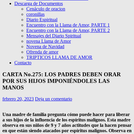
Descarga de Documentos
Cenáculo de oracion
coronillas
Diario Espiritual
Encuentro con la Llama de Amor, PARTE 1
Encuentro con la Llama de Amor, PARTE 2
Mensajes del Diario Spiritual
novena Llama de Amor
Novena de Navidad
Ofrenda de amor
TRIPTICOS LLAMA DE AMOR
Contacto
CARTA No.275: LOS PADRES DEBEN ORAR
POR SUS HIJOS IMPONIÉNDOLES LAS
MANOS
febrero 20, 2023
Deja un comentario
Una madre de familia pregunta cómo puede hacer para liberar
a sus hijos de la influencia de los espíritus malignos. Esta madre
observa en sus niños de 9 y 7 años actitudes que la hacen pensar
en que están siendo atacados por espíritus malignos. Observa en