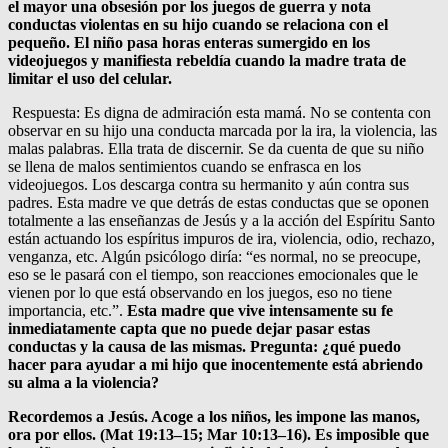
el mayor una obsesión por los juegos de guerra y nota
conductas violentas en su hijo cuando se relaciona con el
pequeño. El niño pasa horas enteras sumergido en los
videojuegos y manifiesta rebeldía cuando la madre trata de
limitar el uso del celular.
Respuesta: Es digna de admiración esta mamá. No se contenta con
observar en su hijo una conducta marcada por la ira, la violencia, las
malas palabras. Ella trata de discernir. Se da cuenta de que su niño
se llena de malos sentimientos cuando se enfrasca en los
videojuegos. Los descarga contra su hermanito y aún contra sus
padres. Esta madre ve que detrás de estas conductas que se oponen
totalmente a las enseñanzas de Jesús y a la acción del Espíritu Santo
están actuando los espíritus impuros de ira, violencia, odio, rechazo,
venganza, etc. Algún psicólogo diría: “es normal, no se preocupe,
eso se le pasará con el tiempo, son reacciones emocionales que le
vienen por lo que está observando en los juegos, eso no tiene
importancia, etc.”.
Esta madre que vive intensamente su fe
inmediatamente capta que no puede dejar pasar estas
conductas y la causa de las mismas. Pregunta: ¿qué puedo
hacer para ayudar a mi hijo que inocentemente está abriendo
su alma a la violencia?
Recordemos a Jesús. Acoge a los niños, les impone las manos,
ora por ellos. (Mat 19:13–15; Mar 10:13–16).
Es imposible que