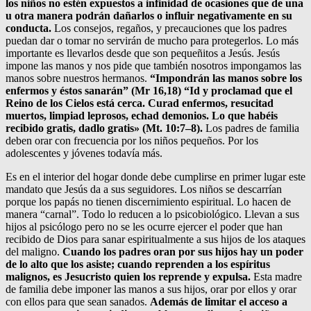
los niños no estén expuestos a infinidad de ocasiones que de una
u otra manera podrán dañarlos o influir negativamente en su
conducta.
Los consejos, regaños, y precauciones que los padres
puedan dar o tomar no servirán de mucho para protegerlos. Lo más
importante es llevarlos desde que son pequeñitos a Jesús. Jesús
impone las manos y nos pide que también nosotros impongamos las
manos sobre nuestros hermanos.
“Impondrán las manos sobre los
enfermos y éstos sanarán” (Mr 16,18) “Id y proclamad que el
Reino de los Cielos está cerca. Curad enfermos, resucitad
muertos, limpiad leprosos, echad demonios. Lo que habéis
recibido gratis, dadlo gratis» (Mt. 10:7–8).
Los padres de familia
deben orar con frecuencia por los niños pequeños. Por los
adolescentes y jóvenes todavía más.
Es en el interior del hogar donde debe cumplirse en primer lugar este
mandato que Jesús da a sus seguidores. Los niños se descarrían
porque los papás no tienen discernimiento espiritual. Lo hacen de
manera “carnal”. Todo lo reducen a lo psicobiológico. Llevan a sus
hijos al psicólogo pero no se les ocurre ejercer el poder que han
recibido de Dios para sanar espiritualmente a sus hijos de los ataques
del maligno.
Cuando los padres oran por sus hijos hay un poder
de lo alto que los asiste; cuando reprenden a los espíritus
malignos, es Jesucristo quien los reprende y expulsa.
Esta madre
de familia debe imponer las manos a sus hijos, orar por ellos y orar
con ellos para que sean sanados.
Además de limitar el acceso a