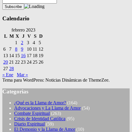
Calendario
febrero 2023
L
M
X
J
V
S
D
1
2
3
4
5
6
7
8
9
10
11
12
13
14
15
16
17
18
19
20
21
22
23
24
25
26
27
28
« Ene
Mar »
Tema para WordPress: Noticias Dinámicas de ThemeZee.
Categorias
¿Qué es la Llama de Amor?
(164)
Advocaciones y La Llama de Amor
(54)
Combate Espiritual
(263)
Crisis de Identidad Católica
(95)
Diario Espiritual
(59)
El Demonio y la Llama de Amor
(10)