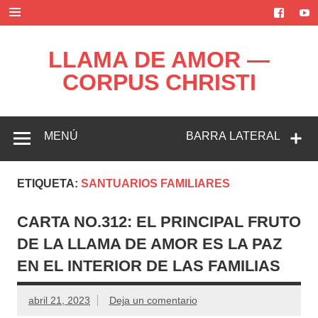
Saltar
al
contenido
LLAMA DE AMOR —
CORPUS CHRISTI
Blog de la Llama de Amor
MENÚ
BARRA LATERAL
ETIQUETA:
SANTUARIOS FAMILIARES
CARTA NO.312: EL PRINCIPAL FRUTO
DE LA LLAMA DE AMOR ES LA PAZ
EN EL INTERIOR DE LAS FAMILIAS
abril 21, 2023
Deja un comentario