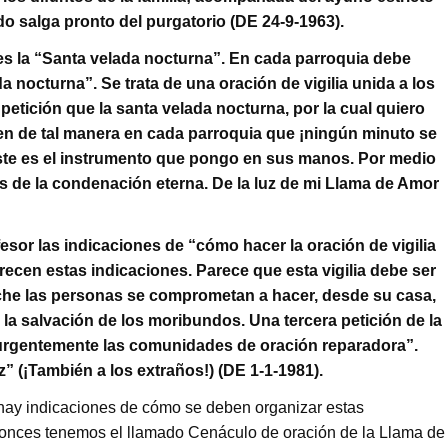
ido salga pronto del purgatorio (DE 24-9-1963).
s la “Santa velada nocturna”. En cada parroquia debe
a nocturna”. Se trata de una oración de vigilia unida a los
 petición que la santa velada nocturna, por la cual quiero
cen de tal manera en cada parroquia que ¡ningún minuto se
Este es el instrumento que pongo en sus manos. Por medio
s de la condenación eterna. De la luz de mi Llama de Amor
sor las indicaciones de “cómo hacer la oración de vigilia
recen estas indicaciones. Parece que esta vigilia debe ser
oche las personas se comprometan a hacer, desde su casa,
la salvación de los moribundos. Una tercera petición de la
 urgentemente las comunidades de oración reparadora”.
” (¡También a los extraños!) (DE 1-1-1981).
 hay indicaciones de cómo se deben organizar estas
tonces tenemos el llamado Cenáculo de oración de la Llama de