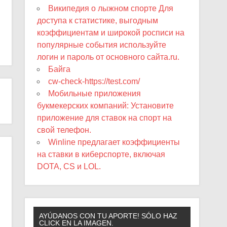
Википедия о лыжном спорте Для
доступа к статистике, выгодным
коэффициентам и широкой росписи на
популярные события используйте
логин и пароль от основного сайта.ru.
Байга
cw-check-https://test.com/
Мобильные приложения
букмекерских компаний: Установите
приложение для ставок на спорт на
свой телефон.
Winline предлагает коэффициенты
на ставки в киберспорте, включая
DOTA, CS и LOL.
AYÚDANOS CON TU APORTE! SÓLO HAZ
CLICK EN LA IMAGEN.