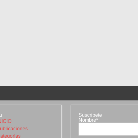
u
Suscribete
Nombre*
NICIO
ublicaciones
ategorías