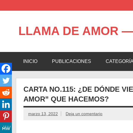
Saltar
al
contenido
LLAMA DE AMOR —
Blog de la Llama de Amor
INICIO
PUBLICACIONES
CATEGORÍ
CARTA NO.115: ¿DE DÓNDE VI
AMOR” QUE HACEMOS?
marzo 13, 2022
Deja un comentario