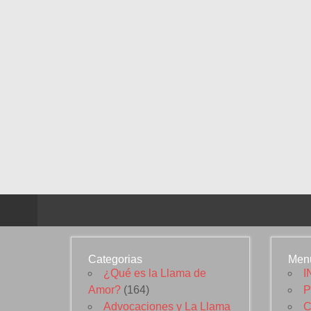
Categorias
Men
¿Qué es la Llama de
I
Amor?
(164)
P
Advocaciones y La Llama
C