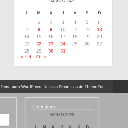
MARZO 2022
L
M
X
J
V
S
D
1
2
3
4
5
6
7
8
9
10
11
12
13
14
15
16
17
18
19
20
21
22
23
24
25
26
27
28
29
30
31
« Feb
Abr »
Tema para WordPress: Noticias Dinámicas de ThemeZee.
Calendario
MARZO 2022
L
M
X
J
V
S
D