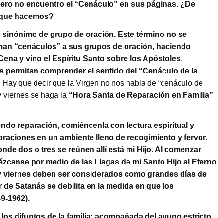
o pero no encuentro el “Cenáculo” en sus páginas. ¿De
” que hacemos?
sinónimo de grupo de oración. Este término no se
aman “cenáculos” a sus grupos de oración, haciendo
 Cena y vino el Espíritu Santo sobre los Apóstoles
.
os permitan comprender el sentido del “Cenáculo de la
.
Hay que decir que la Virgen no nos habla de “cenáculo de
 y viernes se haga la
“Hora Santa de Reparación en Familia”
ndo reparación, comiéncenla con lectura espiritual y
oraciones en un ambiente lleno de recogimiento y fervor.
de dos o tres se reúnen allí está mi Hijo. Al comenzar
ézcanse por medio de las Llagas de mi Santo Hijo al Eterno
 y viernes deben ser considerados como grandes días de
r de Satanás se debilita en la medida en que los
9-1962).
 los difuntos de la familia; acompañada del ayuno estricto