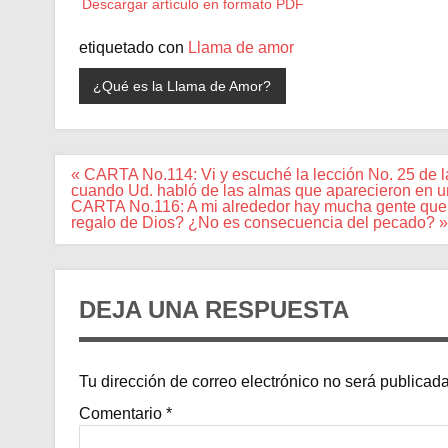
Descargar artículo en formato PDF
etiquetado con
Llama de amor
¿Qué es la Llama de Amor?
Navegación
« CARTA No.114: Vi y escuché la lección No. 25 de
de
cuando Ud. habló de las almas que aparecieron en un
entradas
CARTA No.116: A mi alrededor hay mucha gente que s
regalo de Dios? ¿No es consecuencia del pecado? »
DEJA UNA RESPUESTA
Tu dirección de correo electrónico no será publicada
Comentario
*