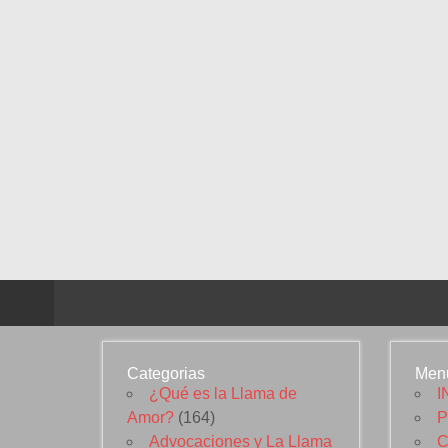
Categorias
Men
¿Qué es la Llama de
I
Amor?
(164)
P
Advocaciones y La Llama
C