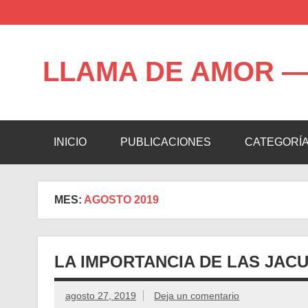
Saltar
al
contenido
LLAMA DE AMOR —
Blog de la Llama de Amor
INICIO
PUBLICACIONES
CATEGORÍ
MES:
AGOSTO 2019
LA IMPORTANCIA DE LAS JAC
agosto 27, 2019
Deja un comentario