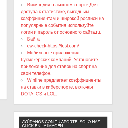
Википедия о лыжном спорте Для
доступа к статистике, выгодным
коэффициентам и широкой росписи на
популярные события используйте
логин и пароль от основного сайта.ru.
Байга
cw-check-https://test.com/
Мобильные приложения
букмекерских компаний: Установите
приложение для ставок на спорт на
свой телефон.
Winline предлагает коэффициенты
на ставки в киберспорте, включая
DOTA, CS и LOL.
AYÚDANOS CON TU APORTE! SÓLO HAZ
CLICK EN LA IMAGEN.