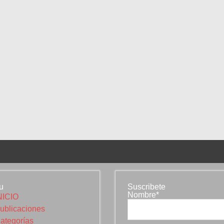
u
Suscribete
Nombre*
NICIO
ublicaciones
ategorías