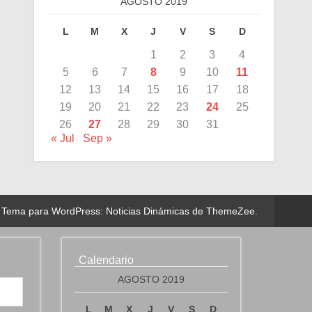
AGOSTO 2019
L
M
X
J
V
S
D
1
2
3
4
5
6
7
8
9
10
11
12
13
14
15
16
17
18
19
20
21
22
23
24
25
26
27
28
29
30
31
« Jul
Sep »
Tema para WordPress: Noticias Dinámicas de ThemeZee.
Calendario
AGOSTO 2019
L
M
X
J
V
S
D