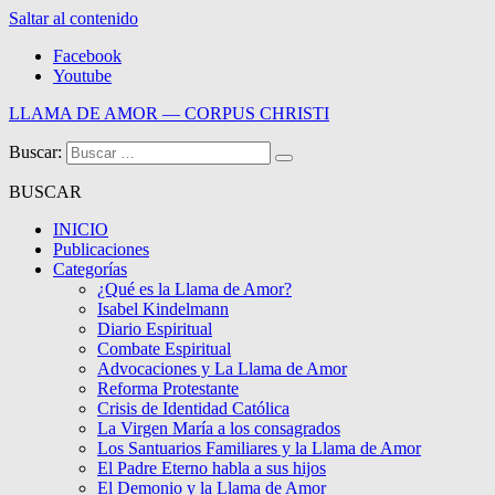
Saltar al contenido
Facebook
Youtube
LLAMA DE AMOR — CORPUS CHRISTI
Buscar:
Blog de la Llama de Amor
BUSCAR
INICIO
Publicaciones
Categorías
¿Qué es la Llama de Amor?
Isabel Kindelmann
Diario Espiritual
Combate Espiritual
Advocaciones y La Llama de Amor
Reforma Protestante
Crisis de Identidad Católica
La Virgen María a los consagrados
Los Santuarios Familiares y la Llama de Amor
El Padre Eterno habla a sus hijos
El Demonio y la Llama de Amor