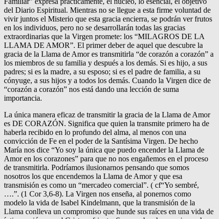
Familiar” expresa prácticamente, el núcleo, lo esencial, el objetivo
del Diario Espiritual. Mientras no se llegue a esta firme voluntad de
vivir juntos el Misterio que esta gracia encierra, se podrán ver frutos
en los individuos, pero no se desarrollarán todas las gracias
extraordinarias que la Virgen promete: los “MILAGROS DE LA
LLAMA DE AMOR”. El primer deber de aquel que descubre la
gracia de la Llama de Amor es transmitirla “de corazón a corazón” a
los miembros de su familia y después a los demás. Si es hijo, a sus
padres; si es la madre, a su esposo; si es el padre de familia, a su
cónyuge, a sus hijos y a todos los demás. Cuando la Virgen dice de
“corazón a corazón” nos está dando una lección de suma
importancia.
La única manera eficaz de transmitir la gracia de la Llama de Amor
es DE CORAZÓN. Significa que quien la transmite primero ha de
haberla recibido en lo profundo del alma, al menos con una
convicción de Fe en el poder de la Santísima Virgen. De hecho
María nos dice “Yo soy la única que puedo encender la Llama de
Amor en los corazones” para que no nos engañemos en el proceso
de transmitirla. Podríamos ilusionarnos pensando que somos
nosotros los que encendemos la Llama de Amor y que esa
transmisión es como un “mercadeo comercial”. ( cf“Yo sembré,
….”. (1 Cor 3,6-8). La Virgen nos enseña, al ponernos como
modelo la vida de Isabel Kindelmann, que la transmisión de la
Llama conlleva un compromiso que hunde sus raíces en una vida de