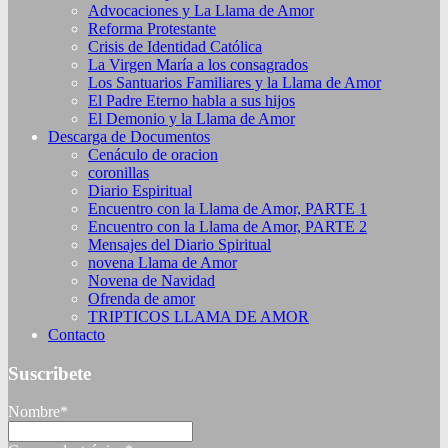
Advocaciones y La Llama de Amor
Reforma Protestante
Crisis de Identidad Católica
La Virgen María a los consagrados
Los Santuarios Familiares y la Llama de Amor
El Padre Eterno habla a sus hijos
El Demonio y la Llama de Amor
Descarga de Documentos
Cenáculo de oracion
coronillas
Diario Espiritual
Encuentro con la Llama de Amor, PARTE 1
Encuentro con la Llama de Amor, PARTE 2
Mensajes del Diario Spiritual
novena Llama de Amor
Novena de Navidad
Ofrenda de amor
TRIPTICOS LLAMA DE AMOR
Contacto
Suscribete
Nombre*