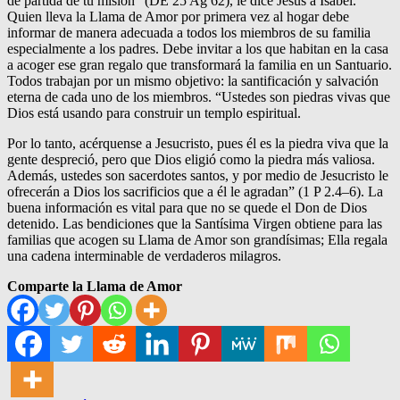
de partida de tu misión” (DE 25 Ag 62), le dice Jesús a Isabel.
Quien lleva la Llama de Amor por primera vez al hogar debe
informar de manera adecuada a todos los miembros de su familia
especialmente a los padres. Debe invitar a los que habitan en la casa
a acoger ese gran regalo que transformará la familia en un Santuario.
Todos trabajan por un mismo objetivo: la santificación y salvación
eterna de cada uno de los miembros. “Ustedes son piedras vivas que
Dios está usando para construir un templo espiritual.
Por lo tanto, acérquense a Jesucristo, pues él es la piedra viva que la
gente despreció, pero que Dios eligió como la piedra más valiosa.
Además, ustedes son sacerdotes santos, y por medio de Jesucristo le
ofrecerán a Dios los sacrificios que a él le agradan” (1 P 2.4–6). La
buena información es vital para que no se quede el Don de Dios
detenido. Las bendiciones que la Santísima Virgen obtiene para las
familias que acogen su Llama de Amor son grandísimas; Ella regala
una cadena interminable de verdaderos milagros.
Comparte la Llama de Amor