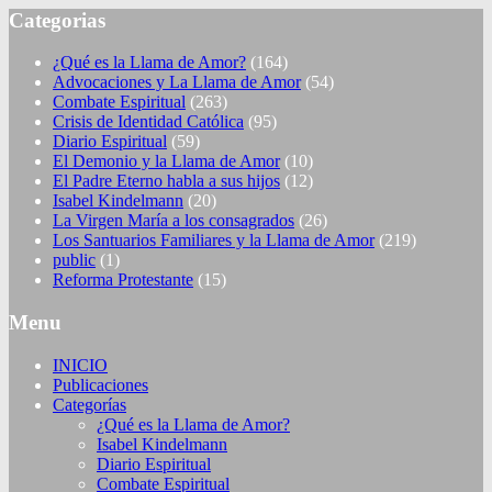
Categorias
¿Qué es la Llama de Amor?
(164)
Advocaciones y La Llama de Amor
(54)
Combate Espiritual
(263)
Crisis de Identidad Católica
(95)
Diario Espiritual
(59)
El Demonio y la Llama de Amor
(10)
El Padre Eterno habla a sus hijos
(12)
Isabel Kindelmann
(20)
La Virgen María a los consagrados
(26)
Los Santuarios Familiares y la Llama de Amor
(219)
public
(1)
Reforma Protestante
(15)
Menu
INICIO
Publicaciones
Categorías
¿Qué es la Llama de Amor?
Isabel Kindelmann
Diario Espiritual
Combate Espiritual