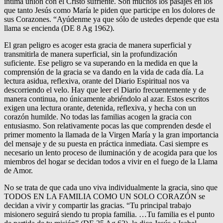
íntima unión con el Cristo sufriente. Son muchos los pasajes en los
que tanto Jesús como María le piden que participe en los dolores de
sus Corazones. “Ayúdenme ya que sólo de ustedes depende que esta
llama se encienda (DE 8 Ag 1962).
El gran peligro es acoger esta gracia de manera superficial y
transmitirla de manera superficial, sin la profundización
suficiente. Ese peligro se va superando en la medida en que la
comprensión de la gracia se va dando en la vida de cada día. La
lectura asidua, reflexiva, orante del Diario Espiritual nos va
descorriendo el velo. Hay que leer el Diario frecuentemente y de
manera continua, no únicamente abriéndolo al azar. Estos escritos
exigen una lectura orante, detenida, reflexiva, y hecha con un
corazón humilde. No todas las familias acogen la gracia con
entusiasmo. Son relativamente pocas las que comprenden desde el
primer momento la llamada de la Virgen María y la gran importancia
del mensaje y de su puesta en práctica inmediata. Casi siempre es
necesario un lento proceso de iluminación y de acogida para que los
miembros del hogar se decidan todos a vivir en el fuego de la Llama
de Amor.
No se trata de que cada uno viva individualmente la gracia, sino que
TODOS EN LA FAMILIA COMO UN SOLO CORAZÓN se
decidan a vivir y compartir las gracias. “Tu principal trabajo
misionero seguirá siendo tu propia familia. …Tu familia es el punto