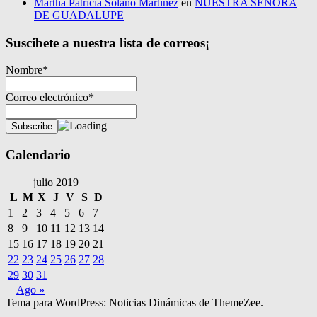
Martha Patricia Solano Martinez
en
NUESTRA SEÑORA
DE GUADALUPE
Suscibete a nuestra lista de correos¡
Nombre*
Correo electrónico*
Calendario
julio 2019
L
M
X
J
V
S
D
1
2
3
4
5
6
7
8
9
10
11
12
13
14
15
16
17
18
19
20
21
22
23
24
25
26
27
28
29
30
31
Ago »
Tema para WordPress: Noticias Dinámicas de ThemeZee.