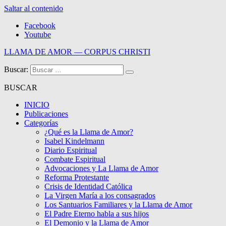
Saltar al contenido
Facebook
Youtube
LLAMA DE AMOR — CORPUS CHRISTI
Buscar:
Blog de la Llama de Amor
BUSCAR
INICIO
Publicaciones
Categorías
¿Qué es la Llama de Amor?
Isabel Kindelmann
Diario Espiritual
Combate Espiritual
Advocaciones y La Llama de Amor
Reforma Protestante
Crisis de Identidad Católica
La Virgen María a los consagrados
Los Santuarios Familiares y la Llama de Amor
El Padre Eterno habla a sus hijos
El Demonio y la Llama de Amor