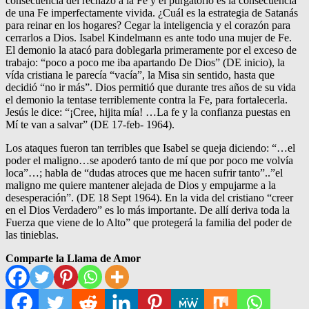
consecuencia del rechazo a la Fe y el purgatorio es la consecuencia
de una Fe imperfectamente vivida. ¿Cuál es la estrategia de Satanás
para reinar en los hogares? Cegar la inteligencia y el corazón para
cerrarlos a Dios. Isabel Kindelmann es ante todo una mujer de Fe.
El demonio la atacó para doblegarla primeramente por el exceso de
trabajo: “poco a poco me iba apartando De Dios” (DE inicio), la
vída cristiana le parecía “vacía”, la Misa sin sentido, hasta que
decidió “no ir más”. Dios permitió que durante tres años de su vida
el demonio la tentase terriblemente contra la Fe, para fortalecerla.
Jesús le dice: “¡Cree, hijita mía! …La fe y la confianza puestas en
Mí te van a salvar” (DE 17-feb- 1964).
Los ataques fueron tan terribles que Isabel se queja diciendo: “…el
poder el maligno…se apoderó tanto de mí que por poco me volvía
loca”…; habla de “dudas atroces que me hacen sufrir tanto”..”el
maligno me quiere mantener alejada de Dios y empujarme a la
desesperación”. (DE 18 Sept 1964). En la vida del cristiano “creer
en el Dios Verdadero” es lo más importante. De allí deriva toda la
Fuerza que viene de lo Alto” que protegerá la familia del poder de
las tinieblas.
Comparte la Llama de Amor