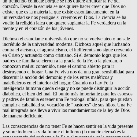
un tremendo combate porque se nos quiere arrancar la Fe del
corazón. Desde la escuela se nos quiere hacer creer que Dios no
existe, que es la materia la que existe espontáneamente; en la
universidad se nos persigue si creemos en Dios. La ciencia se ha
vuelto la religión laica que quiere suplantar la Fe verdadera en la
mente y en el corazón de los jóvenes.
Dichoso el estudiante universitario que no se vuelve ateo o no sale
incrédulo de la universidad moderna. Dichoso aquel que luchando
contra el ateísmo, el agnosticismo, el indiferentismo sigue creyendo
en Cristo y actuando como cristiano. Si el demonio logra que los
padres de familia se cierren a la gracia de la Fe, o la pierdan, o
conozcan mal su contenido, tiene el camino abierto para ir
destruyendo el hogar. Una Fe viva nos da una gran sensibilidad para
discernir la acción del demonio y de los entes maléficos y
maleficieros en el interior del hogar. Cuando no hay Fe la
inteligencia humana queda ciega y no se puede distinguir la acción
diabólica, el bien del mal. El punto más importante para los esposos
y padres de familia es tener una Fe teologal nítida, para que puedan
cumplir a cabalidad su vocación de “pastores” de sus hijos. Una Fe
mal integrada nos lleva a vivir los mandamientos de la ley de Dios
de manera deficiente.
Las consecuencias de no tener Fe se hacen sentir en la vida presente
y sobre todo en la vida futura: el infierno (la muerte eterna) es la