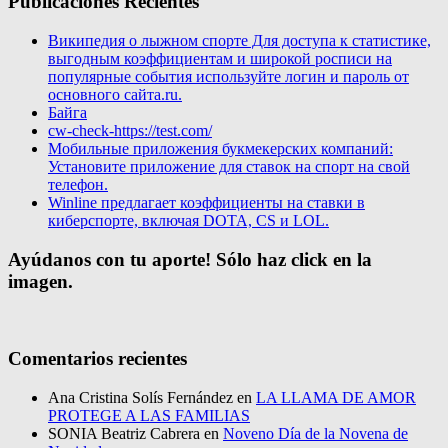
Publicaciones Recientes
Википедия о лыжном спорте Для доступа к статистике,
выгодным коэффициентам и широкой росписи на
популярные события используйте логин и пароль от
основного сайта.ru.
Байга
cw-check-https://test.com/
Мобильные приложения букмекерских компаний:
Установите приложение для ставок на спорт на свой
телефон.
Winline предлагает коэффициенты на ставки в
киберспорте, включая DOTA, CS и LOL.
Ayúdanos con tu aporte! Sólo haz click en la
imagen.
Comentarios recientes
Ana Cristina Solís Fernández
en
LA LLAMA DE AMOR
PROTEGE A LAS FAMILIAS
SONIA Beatriz Cabrera
en
Noveno Día de la Novena de