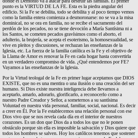
donde el Demonio va a atacar para destruir las familias. El primer
punto es la VIRTUD DE LA FE. Esta es la piedra angular del
edificio. Si la Fe se debilita, todo se debilita y al poco tiempo vemos
como la familia entera comienza a desmoronarse: no se va a la misa
dominical, no se ora en familia, no se recibe el sacramento del
perdón de los pecados, no se tiene devoción a María Santísima ni a
los Santos, se cometen pecados gravísimos como el aborto, el
adulterio, la brujería, se acepta el esoterismo, la homosexualidad, se
vive en pleitos y discusiones, se rechazan las enseñanzas de la
Iglesia, etc. La fuerza de la familia católica es la Fe y el objetivo de
la Llama de Amor es renovar la Fe en cada hogar hasta convertirla
en un verdadero compromiso de vida. ¿Qué entendemos por FE?
Vayamos a las enseñanzas de la Iglesia.
Por la Virtud teologal de la Fe en primer lugar aceptamos que DIOS
EXISTE, que no es una mentira o una ilusión o una creación del ser
humano. Si Dios existe nuestra inteligencia debe llevarnos a
aceptarlo, amarlo, adorarlo, glorificarlo, a reconocerlo como a
nuestro Padre Creador y Señor, a someternos a su santísima
Voluntad en nuestra vida personal, familiar, social, nacional. Es decir
a creer en Él. Por la Fe establecemos una relación personal con ese
Dios vivo que se nos revela cada día en el interior de nuestros
corazones. Es un don que Dios da a todos los que no le ponen
obstáculo porque sin ella es imposible la salvación y Dios quiere que
todos los hombres se salven. Hoy los católicos tenemos que sostener