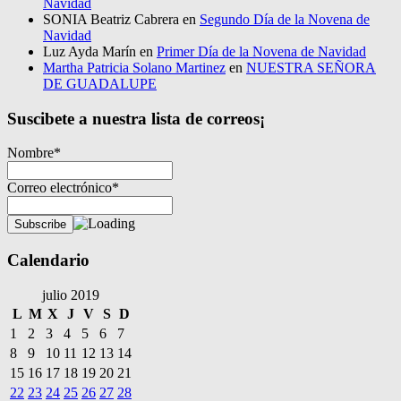
Navidad
SONIA Beatriz Cabrera
en
Segundo Día de la Novena de
Navidad
Luz Ayda Marín
en
Primer Día de la Novena de Navidad
Martha Patricia Solano Martinez
en
NUESTRA SEÑORA
DE GUADALUPE
Suscibete a nuestra lista de correos¡
Nombre*
Correo electrónico*
Calendario
julio 2019
L
M
X
J
V
S
D
1
2
3
4
5
6
7
8
9
10
11
12
13
14
15
16
17
18
19
20
21
22
23
24
25
26
27
28