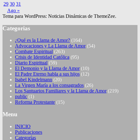
29
30
31
Ago »
Tema para WordPress: Noticias Dinámicas de ThemeZee.
Categorias
¿Qué es la Llama de Amor?
(164)
Advocaciones y La Llama de Amor
(54)
Combate Espiritual
(263)
Crisis de Identidad Católica
(95)
Diario Espiritual
(59)
El Demonio y la Llama de Amor
(10)
El Padre Eterno habla a sus hijos
(12)
Isabel Kindelmann
(20)
La Virgen María a los consagrados
(26)
Los Santuarios Familiares y la Llama de Amor
(219)
public
(1)
Reforma Protestante
(15)
Menu
INICIO
Publicaciones
Categorías