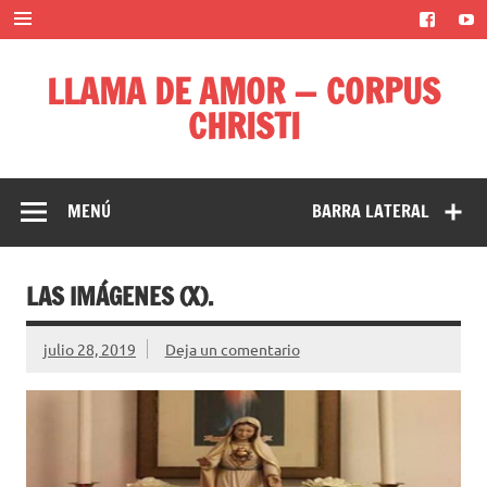
Saltar
al
contenido
LLAMA DE AMOR — CORPUS
CHRISTI
Blog de la Llama de Amor
MENÚ
BARRA LATERAL
LAS IMÁGENES (X).
julio 28, 2019
Deja un comentario