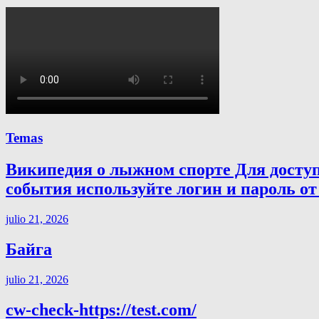
Temas
Википедия о лыжном спорте Для досту
события используйте логин и пароль от 
julio 21, 2026
Байга
julio 21, 2026
cw-check-https://test.com/