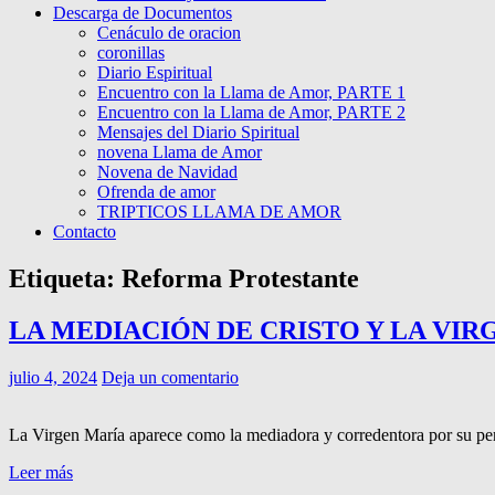
Descarga de Documentos
Cenáculo de oracion
coronillas
Diario Espiritual
Encuentro con la Llama de Amor, PARTE 1
Encuentro con la Llama de Amor, PARTE 2
Mensajes del Diario Spiritual
novena Llama de Amor
Novena de Navidad
Ofrenda de amor
TRIPTICOS LLAMA DE AMOR
Contacto
Etiqueta:
Reforma Protestante
LA MEDIACIÓN DE CRISTO Y LA VIR
julio 4, 2024
Deja un comentario
La Virgen María aparece como la mediadora y corredentora por su perf
Leer más