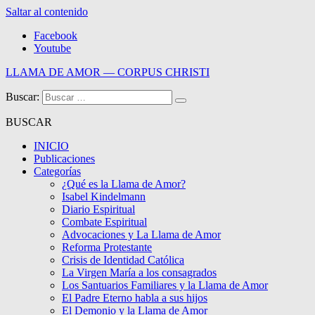
Saltar al contenido
Facebook
Youtube
LLAMA DE AMOR — CORPUS CHRISTI
Buscar:
Blog de la Llama de Amor
BUSCAR
INICIO
Publicaciones
Categorías
¿Qué es la Llama de Amor?
Isabel Kindelmann
Diario Espiritual
Combate Espiritual
Advocaciones y La Llama de Amor
Reforma Protestante
Crisis de Identidad Católica
La Virgen María a los consagrados
Los Santuarios Familiares y la Llama de Amor
El Padre Eterno habla a sus hijos
El Demonio y la Llama de Amor