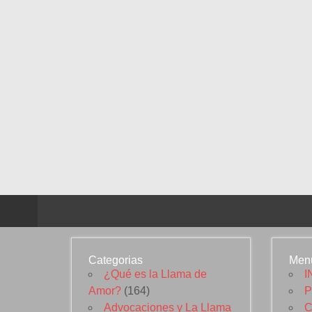
Categorias
Men
¿Qué es la Llama de
I
Amor?
(164)
P
Advocaciones y La Llama
C