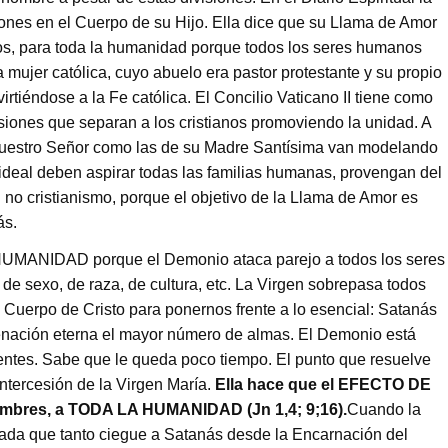
iones en el Cuerpo de su Hijo. Ella dice que su Llama de Amor
dos, para toda la humanidad porque todos los seres humanos
 mujer católica, cuyo abuelo era pastor protestante y su propio
rtiéndose a la Fe católica. El Concilio Vaticano II tiene como
isiones que separan a los cristianos promoviendo la unidad. A
e Nuestro Señor como las de su Madre Santísima van modelando
 ideal deben aspirar todas las familias humanas, provengan del
l no cristianismo, porque el objetivo de la Llama de Amor es
ás.
UMANIDAD porque el Demonio ataca parejo a todos los seres
 de sexo, de raza, de cultura, etc. La Virgen sobrepasa todos
l Cuerpo de Cristo para ponernos frente a lo esencial: Satanás
ondenación eterna el mayor número de almas. El Demonio está
ntes. Sabe que le queda poco tiempo. El punto que resuelve
intercesión de la Virgen María.
Ella hace que el EFECTO DE
mbres, a TODA LA HUMANIDAD (Jn 1,4; 9;16).
Cuando la
ada que tanto ciegue a Satanás desde la Encarnación del