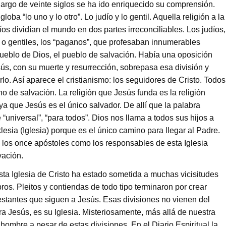
o largo de veinte siglos se ha ido enriquecido su comprensión.
ba “lo uno y lo otro”. Lo judío y lo gentil. Aquella religión a la
íos dividían el mundo en dos partes irreconciliables. Los judíos,
s o gentiles, los “paganos”, que profesaban innumerables
 Pueblo de Dios, el pueblo de salvación. Había una oposición
s, con su muerte y resurrección, sobrepasa esa división y
rlo. Así aparece el cristianismo: los seguidores de Cristo. Todos
 de salvación. La religión que Jesús funda es la religión
a que Jesús es el único salvador. De allí que la palabra
“universal”, “para todos”. Dios nos llama a todos sus hijos a
esia (Iglesia) porque es el único camino para llegar al Padre.
 los once apóstoles como los responsables de esta Iglesia
vación.
 esta Iglesia de Cristo ha estado sometida a muchas vicisitudes
s. Pleitos y contiendas de todo tipo terminaron por crear
estantes que siguen a Jesús. Esas divisiones no vienen del
a Jesús, es su Iglesia. Misteriosamente, más allá de nuestra
hombre a pesar de estas divisiones. En el Diario Espiritual la