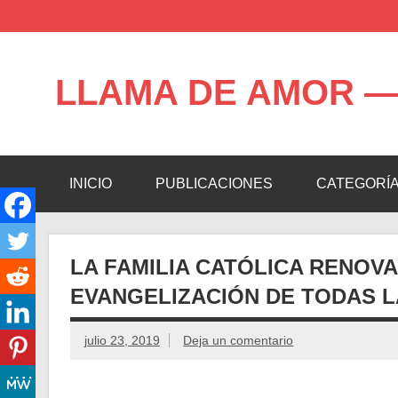
Saltar
al
contenido
LLAMA DE AMOR —
Blog de la Llama de Amor
INICIO
PUBLICACIONES
CATEGORÍ
LA FAMILIA CATÓLICA RENOVA
EVANGELIZACIÓN DE TODAS L
julio 23, 2019
Deja un comentario