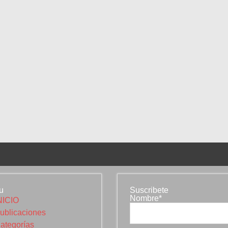
u
Suscribete
Nombre*
NICIO
ublicaciones
ategorías