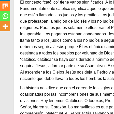
El concepto “católico” tiene varios significados. A l
Fundamentalmente católico significa aquello que englo
que están llamados los judíos y los gentiles. Los jud
que profesaban la religión de Moisés y los no judío
religiones. Para los judíos solamente ellos eran el
insuperable. Los paganos estaban condenados. Jesú
llama tanto a los judíos como a los no judíos a segui
debemos seguir a Jesús porque Él es el único camino
destinada a todos los pueblos por voluntad de Dios y
“católico/ católica” se haya considerado sinónimo de 
seguir a Jesús, a formar parte de su Asamblea o Ekkl
Al ascender a los Cielos Jesús nos deja a Pedro y a
naciente que debe llevar a todos los hombres la sal
La historia nos dice que con el correr de los siglos
ocasionadas por las incomprensiones de sus miembro
divisiones. Hoy tenemos Católicos, Ortodoxos, Prot
Señor, hieren su Corazón. Lo maravilloso es que par
comprensión intelectual, el Señor actúa salvando al 