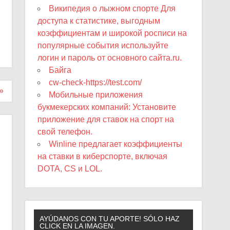
Википедия о лыжном спорте Для
доступа к статистике, выгодным
коэффициентам и широкой росписи на
популярные события используйте
логин и пароль от основного сайта.ru.
Байга
cw-check-https://test.com/
»
Мобильные приложения
букмекерских компаний: Установите
приложение для ставок на спорт на
свой телефон.
Winline предлагает коэффициенты
на ставки в киберспорте, включая
DOTA, CS и LOL.
AYÚDANOS CON TU APORTE! SÓLO HAZ
CLICK EN LA IMAGEN.