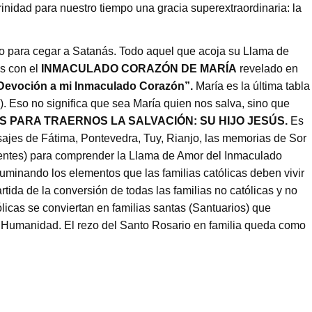
inidad para nuestro tiempo una gracia superextraordinaria: la
to para cegar a Satanás. Todo aquel que acoja su Llama de
s con el
INMACULADO CORAZÓN DE MARÍA
revelado en
 Devoción a mi Inmaculado Corazón”.
María es la última tabla
. Eso no significa que sea María quien nos salva, sino que
IOS PARA TRAERNOS LA SALVACIÓN: SU HIJO JESÚS.
Es
jes de Fátima, Pontevedra, Tuy, Rianjo, las memorias de Sor
Fuentes) para comprender la Llama de Amor del Inmaculado
uminando los elementos que las familias católicas deben vivir
tida de la conversión de todas las familias no católicas y no
ólicas se conviertan en familias santas (Santuarios) que
la Humanidad. El rezo del Santo Rosario en familia queda como