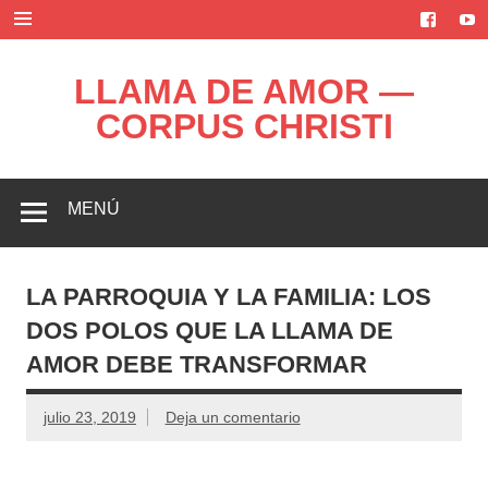
Saltar
al
contenido
LLAMA DE AMOR —
CORPUS CHRISTI
Blog de la Llama de Amor
MENÚ
LA PARROQUIA Y LA FAMILIA: LOS
DOS POLOS QUE LA LLAMA DE
AMOR DEBE TRANSFORMAR
julio 23, 2019
Deja un comentario