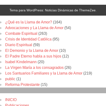
Tema para WordPress: Noticias Dinámicas de ThemeZee.
Categorias
¿Qué es la Llama de Amor?
(164)
Advocaciones y La Llama de Amor
(54)
Combate Espiritual
(263)
Crisis de Identidad Católica
(95)
Diario Espiritual
(59)
El Demonio y la Llama de Amor
(10)
El Padre Eterno habla a sus hijos
(12)
Isabel Kindelmann
(20)
La Virgen María a los consagrados
(26)
Los Santuarios Familiares y la Llama de Amor
(219)
public
(1)
Reforma Protestante
(15)
Menu
INICIO
Publicaciones