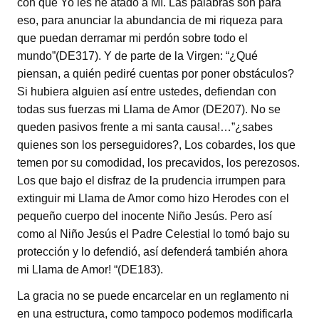
con que Yo les he atado a Mí. Las palabras son para
eso, para anunciar la abundancia de mi riqueza para
que puedan derramar mi perdón sobre todo el
mundo”(DE317). Y de parte de la Virgen: “¿Qué
piensan, a quién pediré cuentas por poner obstáculos?
Si hubiera alguien así entre ustedes, defiendan con
todas sus fuerzas mi Llama de Amor (DE207). No se
queden pasivos frente a mi santa causa!…”¿sabes
quienes son los perseguidores?, Los cobardes, los que
temen por su comodidad, los precavidos, los perezosos.
Los que bajo el disfraz de la prudencia irrumpen para
extinguir mi Llama de Amor como hizo Herodes con el
pequeño cuerpo del inocente Niño Jesús. Pero así
como al Niño Jesús el Padre Celestial lo tomó bajo su
protección y lo defendió, así defenderá también ahora
mi Llama de Amor! “(DE183).
La gracia no se puede encarcelar en un reglamento ni
en una estructura, como tampoco podemos modificarla