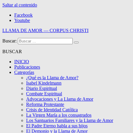
Saltar al contenido
Facebook
Youtube
LLAMA DE AMOR — CORPUS CHRISTI
Buscar:
Blog de la Llama de Amor
BUSCAR
INICIO
Publicaciones
Categorías
¿Qué es la Llama de Amor?
Isabel Kindelmann
Diario Espiritual
Combate Espiritual
Advocaciones y La Llama de Amor
Reforma Protestante
Crisis de Identidad Católica
La Virgen María a los consagrados
Los Santuarios Familiares y la Llama de Amor
El Padre Eterno habla a sus hijos
El Demonio y la Llama de Amor