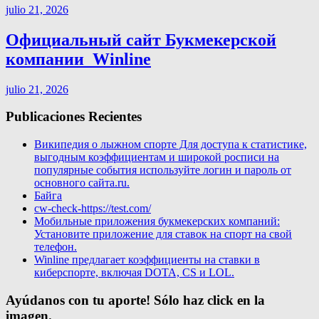
julio 21, 2026
Официальный сайт Букмекерской
компании ️ Winline
julio 21, 2026
Publicaciones Recientes
Википедия о лыжном спорте Для доступа к статистике,
выгодным коэффициентам и широкой росписи на
популярные события используйте логин и пароль от
основного сайта.ru.
Байга
cw-check-https://test.com/
Мобильные приложения букмекерских компаний:
Установите приложение для ставок на спорт на свой
телефон.
Winline предлагает коэффициенты на ставки в
киберспорте, включая DOTA, CS и LOL.
Ayúdanos con tu aporte! Sólo haz click en la
imagen.