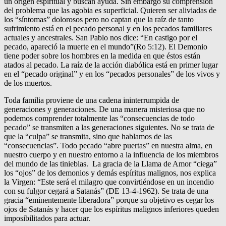
un origen espiritual y buscan ayuda. Sin embargo su comprensión
del problema que las agobia es superficial. Quieren ser aliviadas de
los “síntomas” dolorosos pero no captan que la raíz de tanto
sufrimiento está en el pecado personal y en los pecados familiares
actuales y ancestrales. San Pablo nos dice: “En castigo por el
pecado, apareció la muerte en el mundo”(Ro 5:12). El Demonio
tiene poder sobre los hombres en la medida en que éstos están
atados al pecado. La raíz de la acción diabólica está en primer lugar
en el “pecado original” y en los “pecados personales” de los vivos y
de los muertos.
Toda familia proviene de una cadena ininterrumpida de
generaciones y generaciones. De una manera misteriosa que no
podemos comprender totalmente las “consecuencias de todo
pecado” se transmiten a las generaciones siguientes. No se trata de
que la “culpa” se transmita, sino que hablamos de las
“consecuencias”. Todo pecado “abre puertas” en nuestra alma, en
nuestro cuerpo y en nuestro entorno a la influencia de los miembros
del mundo de las tinieblas. La gracia de la Llama de Amor “ciega”
los “ojos” de los demonios y demás espíritus malignos, nos explica
la Virgen: “Este será el milagro que convirtiéndose en un incendio
con su fulgor cegará a Satanás” (DE 13-4-1962). Se trata de una
gracia “eminentemente liberadora” porque su objetivo es cegar los
ojos de Satanás y hacer que los espíritus malignos inferiores queden
imposibilitados para actuar.