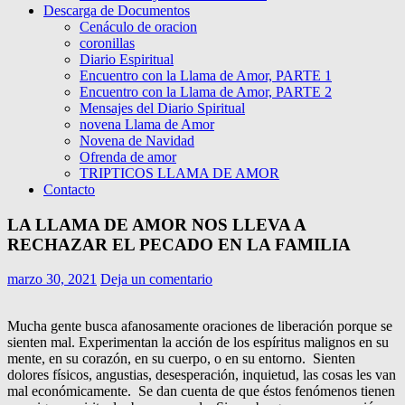
Descarga de Documentos
Cenáculo de oracion
coronillas
Diario Espiritual
Encuentro con la Llama de Amor, PARTE 1
Encuentro con la Llama de Amor, PARTE 2
Mensajes del Diario Spiritual
novena Llama de Amor
Novena de Navidad
Ofrenda de amor
TRIPTICOS LLAMA DE AMOR
Contacto
LA LLAMA DE AMOR NOS LLEVA A
RECHAZAR EL PECADO EN LA FAMILIA
marzo 30, 2021
Deja un comentario
Mucha gente busca afanosamente oraciones de liberación porque se
sienten mal. Experimentan la acción de los espíritus malignos en su
mente, en su corazón, en su cuerpo, o en su entorno. Sienten
dolores físicos, angustias, desesperación, inquietud, las cosas les van
mal económicamente. Se dan cuenta de que éstos fenómenos tienen