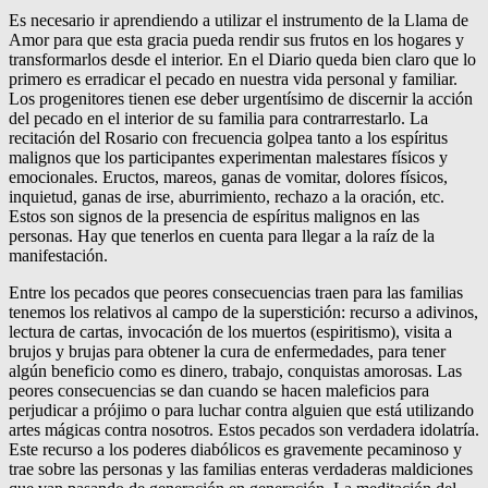
Es necesario ir aprendiendo a utilizar el instrumento de la Llama de
Amor para que esta gracia pueda rendir sus frutos en los hogares y
transformarlos desde el interior. En el Diario queda bien claro que lo
primero es erradicar el pecado en nuestra vida personal y familiar.
Los progenitores tienen ese deber urgentísimo de discernir la acción
del pecado en el interior de su familia para contrarrestarlo. La
recitación del Rosario con frecuencia golpea tanto a los espíritus
malignos que los participantes experimentan malestares físicos y
emocionales. Eructos, mareos, ganas de vomitar, dolores físicos,
inquietud, ganas de irse, aburrimiento, rechazo a la oración, etc.
Estos son signos de la presencia de espíritus malignos en las
personas. Hay que tenerlos en cuenta para llegar a la raíz de la
manifestación.
Entre los pecados que peores consecuencias traen para las familias
tenemos los relativos al campo de la superstición: recurso a adivinos,
lectura de cartas, invocación de los muertos (espiritismo), visita a
brujos y brujas para obtener la cura de enfermedades, para tener
algún beneficio como es dinero, trabajo, conquistas amorosas. Las
peores consecuencias se dan cuando se hacen maleficios para
perjudicar a prójimo o para luchar contra alguien que está utilizando
artes mágicas contra nosotros. Estos pecados son verdadera idolatría.
Este recurso a los poderes diabólicos es gravemente pecaminoso y
trae sobre las personas y las familias enteras verdaderas maldiciones