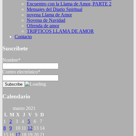
Encuentro con la Llama de Amor, PARTE 2
Mensajes del Diario Spiritual
novena Llama de Amor
Novena de Navidad
Ofrenda de amor
TRIPTICOS LLAMA DE AMOR
Contacto
Suscribete
Nombre*
Correo electrónico*
Calendario
marzo 2021
L
M
X
J
V
S
D
1
2
3
4
5
6
7
8
9
10
11
12
13
14
15
16
17
18
19
20
21