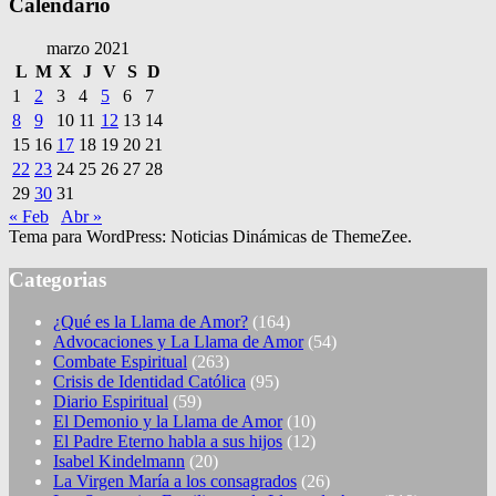
Calendario
marzo 2021
L
M
X
J
V
S
D
1
2
3
4
5
6
7
8
9
10
11
12
13
14
15
16
17
18
19
20
21
22
23
24
25
26
27
28
29
30
31
« Feb
Abr »
Tema para WordPress: Noticias Dinámicas de ThemeZee.
Categorias
¿Qué es la Llama de Amor?
(164)
Advocaciones y La Llama de Amor
(54)
Combate Espiritual
(263)
Crisis de Identidad Católica
(95)
Diario Espiritual
(59)
El Demonio y la Llama de Amor
(10)
El Padre Eterno habla a sus hijos
(12)
Isabel Kindelmann
(20)
La Virgen María a los consagrados
(26)