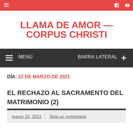
Saltar
al
contenido
LLAMA DE AMOR —
CORPUS CHRISTI
Blog de la Llama de Amor
MENÚ
BARRA LATERAL
DÍA:
22 DE MARZO DE 2021
EL RECHAZO AL SACRAMENTO DEL
MATRIMONIO (2)
marzo 22, 2021
Deja un comentario