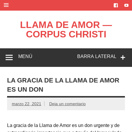
Saltar
al
contenido
LLAMA DE AMOR —
CORPUS CHRISTI
Blog de la Llama de Amor
MENÚ
BARRA LATERAL
LA GRACIA DE LA LLAMA DE AMOR
ES UN DON
marzo 22, 2021
Deja un comentario
La gracia de la Llama de Amor es un don urgente y de