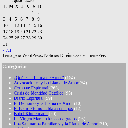
agosto 2026
L
M
X
J
V
S
D
1
2
3
4
5
6
7
8
9
10
11
12
13
14
15
16
17
18
19
20
21
22
23
24
25
26
27
28
29
30
31
« Jul
Tema para WordPress: Noticias Dinámicas de ThemeZee.
Categorias
¿Qué es la Llama de Amor?
(164)
Advocaciones y La Llama de Amor
(54)
Combate Espiritual
(263)
Crisis de Identidad Católica
(95)
Diario Espiritual
(59)
El Demonio y la Llama de Amor
(10)
El Padre Eterno habla a sus hijos
(12)
Isabel Kindelmann
(20)
La Virgen María a los consagrados
(26)
Los Santuarios Familiares y la Llama de Amor
(219)