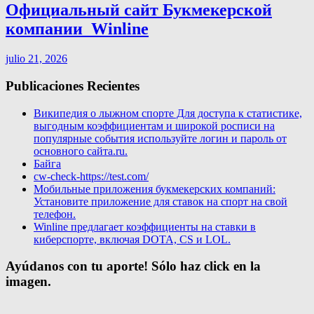
Официальный сайт Букмекерской
компании ️ Winline
julio 21, 2026
Publicaciones Recientes
Википедия о лыжном спорте Для доступа к статистике,
выгодным коэффициентам и широкой росписи на
популярные события используйте логин и пароль от
основного сайта.ru.
Байга
cw-check-https://test.com/
Мобильные приложения букмекерских компаний:
Установите приложение для ставок на спорт на свой
телефон.
Winline предлагает коэффициенты на ставки в
киберспорте, включая DOTA, CS и LOL.
Ayúdanos con tu aporte! Sólo haz click en la
imagen.