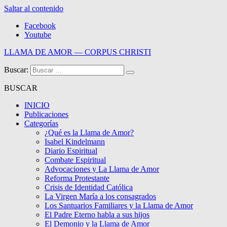
Saltar al contenido
Facebook
Youtube
LLAMA DE AMOR — CORPUS CHRISTI
Buscar:
Blog de la Llama de Amor
BUSCAR
INICIO
Publicaciones
Categorías
¿Qué es la Llama de Amor?
Isabel Kindelmann
Diario Espiritual
Combate Espiritual
Advocaciones y La Llama de Amor
Reforma Protestante
Crisis de Identidad Católica
La Virgen María a los consagrados
Los Santuarios Familiares y la Llama de Amor
El Padre Eterno habla a sus hijos
El Demonio y la Llama de Amor