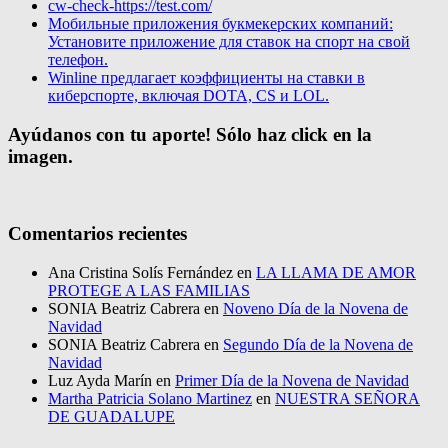
cw-check-https://test.com/
Мобильные приложения букмекерских компаний:
Установите приложение для ставок на спорт на свой
телефон.
Winline предлагает коэффициенты на ставки в
киберспорте, включая DOTA, CS и LOL.
Ayúdanos con tu aporte! Sólo haz click en la
imagen.
Comentarios recientes
Ana Cristina Solís Fernández
en
LA LLAMA DE AMOR
PROTEGE A LAS FAMILIAS
SONIA Beatriz Cabrera
en
Noveno Día de la Novena de
Navidad
SONIA Beatriz Cabrera
en
Segundo Día de la Novena de
Navidad
Luz Ayda Marín
en
Primer Día de la Novena de Navidad
Martha Patricia Solano Martinez
en
NUESTRA SEÑORA
DE GUADALUPE