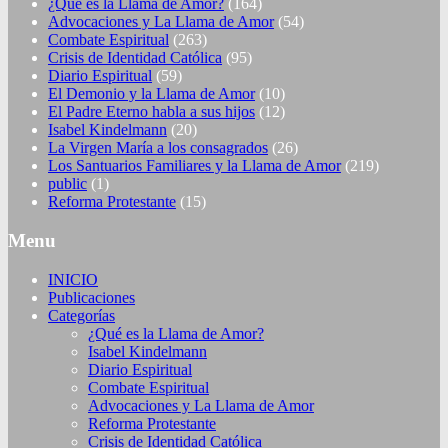
¿Qué es la Llama de Amor?
(164)
Advocaciones y La Llama de Amor
(54)
Combate Espiritual
(263)
Crisis de Identidad Católica
(95)
Diario Espiritual
(59)
El Demonio y la Llama de Amor
(10)
El Padre Eterno habla a sus hijos
(12)
Isabel Kindelmann
(20)
La Virgen María a los consagrados
(26)
Los Santuarios Familiares y la Llama de Amor
(219)
public
(1)
Reforma Protestante
(15)
Menu
INICIO
Publicaciones
Categorías
¿Qué es la Llama de Amor?
Isabel Kindelmann
Diario Espiritual
Combate Espiritual
Advocaciones y La Llama de Amor
Reforma Protestante
Crisis de Identidad Católica