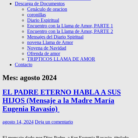
Descarga de Documentos
Cenáculo de oracion
coronillas
Diario Espiritual
Encuentro con la Llama de Amor, PARTE 1
Encuentro con la Llama de Amor, PARTE 2
Mensajes del Diario Spiritual
novena Llama de Amor
Novena de Navidad
Ofrenda de amor
TRIPTICOS LLAMA DE AMOR
Contacto
Mes:
agosto 2024
EL PADRE ETERNO HABLA A SUS
HIJOS (Mensaje a la Madre María
Eugenia Ravasio)
agosto 14, 2024
Deja un comentario
El mensaje dado por Dios Padre, a Sor Eugenia Ravasio, titulado