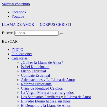
Saltar al contenido
Facebook
Youtube
LLAMA DE AMOR — CORPUS CHRISTI
Buscar:
Blog de la Llama de Amor
BUSCAR
INICIO
Publicaciones
Categorías
¿Qué es la Llama de Amor?
Isabel Kindelmann
Diario Espiritual
Combate Espiritual
Advocaciones y La Llama de Amor
Reforma Protestante
Crisis de Identidad Católica
La Virgen María a los consagrados
Los Santuarios Familiares y la Llama de Amor
El Padre Eterno habla a sus hijos
El Demonio y la Llama de Amor