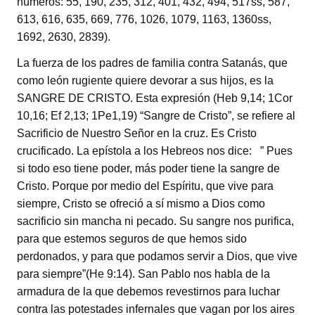
números: 55, 190, 235, 312, 401, 432, 494, 517ss, 587,
613, 616, 635, 669, 776, 1026, 1079, 1163, 1360ss,
1692, 2630, 2839).
La fuerza de los padres de familia contra Satanás, que
como león rugiente quiere devorar a sus hijos, es la
SANGRE DE CRISTO. Esta expresión (Heb 9,14; 1Cor
10,16; Ef 2,13; 1Pe1,19) “Sangre de Cristo”, se refiere al
Sacrificio de Nuestro Señor en la cruz. Es Cristo
crucificado. La epístola a los Hebreos nos dice: ” Pues
si todo eso tiene poder, más poder tiene la sangre de
Cristo. Porque por medio del Espíritu, que vive para
siempre, Cristo se ofreció a sí mismo a Dios como
sacrificio sin mancha ni pecado. Su sangre nos purifica,
para que estemos seguros de que hemos sido
perdonados, y para que podamos servir a Dios, que vive
para siempre”(He 9:14). San Pablo nos habla de la
armadura de la que debemos revestirnos para luchar
contra las potestades infernales que vagan por los aires