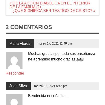
Navegación
« DE LA ACCION DIABÓLICA EN EL INTERIOR
de
DE LA FAMILIA (2)
entradas
¿QUÉ SIGNIFICA SER TESTIGO DE CRISTO? »
2 COMENTARIOS
María Flores
marzo 17, 2021 11:49 pm
Muchas gracias por toda sus enseñanza
he aprendido mucho gracias 🙏🏻
Responder
Juan Silva
marzo 27, 2021 5:48 pm
Bendecida enseñanza.-