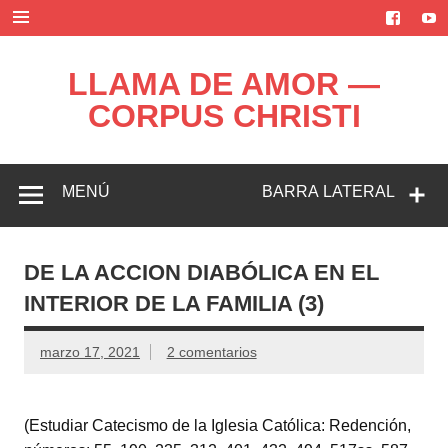
Saltar
al
contenido
LLAMA DE AMOR —
CORPUS CHRISTI
Blog de la Llama de Amor
MENÚ
BARRA LATERAL
DE LA ACCION DIABÓLICA EN EL
INTERIOR DE LA FAMILIA (3)
marzo 17, 2021
2 comentarios
(Estudiar Catecismo de la Iglesia Católica: Redención,