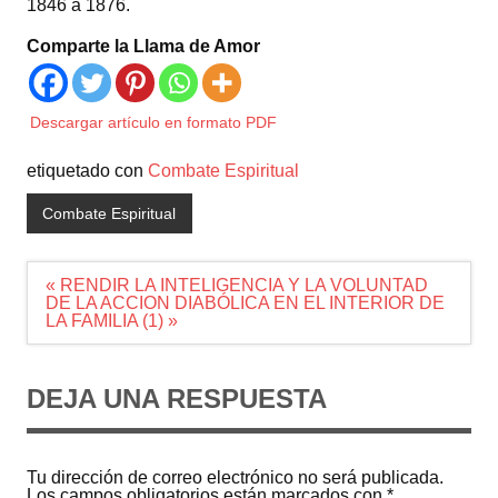
1846 a 1876.
Comparte la Llama de Amor
Descargar artículo en formato PDF
etiquetado con
Combate Espiritual
Combate Espiritual
Navegación
« RENDIR LA INTELIGENCIA Y LA VOLUNTAD
de
DE LA ACCION DIABÓLICA EN EL INTERIOR DE
entradas
LA FAMILIA (1) »
DEJA UNA RESPUESTA
Tu dirección de correo electrónico no será publicada.
Los campos obligatorios están marcados con
*