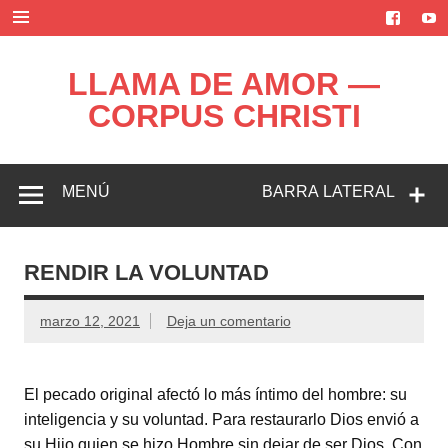
Saltar
al
contenido
LLAMA DE AMOR —
CORPUS CHRISTI
Blog de la Llama de Amor
MENÚ
BARRA LATERAL
RENDIR LA VOLUNTAD
marzo 12, 2021
Deja un comentario
El pecado original afectó lo más íntimo del hombre: su
inteligencia y su voluntad. Para restaurarlo Dios envió a
su Hijo quien se hizo Hombre sin dejar de ser Dios. Con