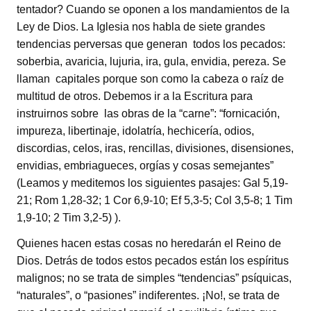
tentador? Cuando se oponen a los mandamientos de la
Ley de Dios. La Iglesia nos habla de siete grandes
tendencias perversas que generan todos los pecados:
soberbia, avaricia, lujuria, ira, gula, envidia, pereza. Se
llaman capitales porque son como la cabeza o raíz de
multitud de otros. Debemos ir a la Escritura para
instruirnos sobre las obras de la “carne”: “fornicación,
impureza, libertinaje, idolatría, hechicería, odios,
discordias, celos, iras, rencillas, divisiones, disensiones,
envidias, embriagueces, orgías y cosas semejantes”
(Leamos y meditemos los siguientes pasajes: Gal 5,19-
21; Rom 1,28-32; 1 Cor 6,9-10; Ef 5,3-5; Col 3,5-8; 1 Tim
1,9-10; 2 Tim 3,2-5) ).
Quienes hacen estas cosas no heredarán el Reino de
Dios. Detrás de todos estos pecados están los espíritus
malignos; no se trata de simples “tendencias” psíquicas,
“naturales”, o “pasiones” indiferentes. ¡No!, se trata de