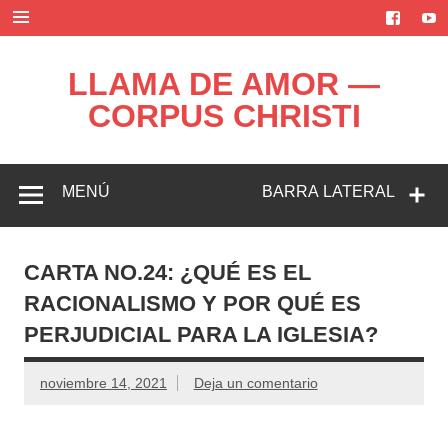
Saltar
al
contenido
LLAMA DE AMOR —
CORPUS CHRISTI
Blog de la Llama de Amor
MENÚ
BARRA LATERAL
CARTA NO.24: ¿QUÉ ES EL
RACIONALISMO Y POR QUÉ ES
PERJUDICIAL PARA LA IGLESIA?
noviembre 14, 2021
Deja un comentario