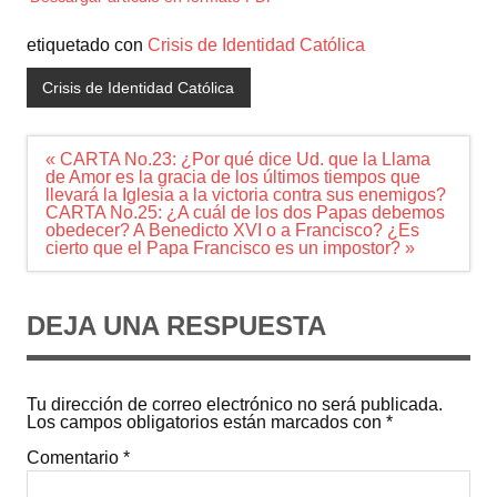
etiquetado con
Crisis de Identidad Católica
Crisis de Identidad Católica
Navegación
« CARTA No.23: ¿Por qué dice Ud. que la Llama
de
de Amor es la gracia de los últimos tiempos que
entradas
llevará la Iglesia a la victoria contra sus enemigos?
CARTA No.25: ¿A cuál de los dos Papas debemos
obedecer? A Benedicto XVI o a Francisco? ¿Es
cierto que el Papa Francisco es un impostor? »
DEJA UNA RESPUESTA
Tu dirección de correo electrónico no será publicada.
Los campos obligatorios están marcados con
*
Comentario
*