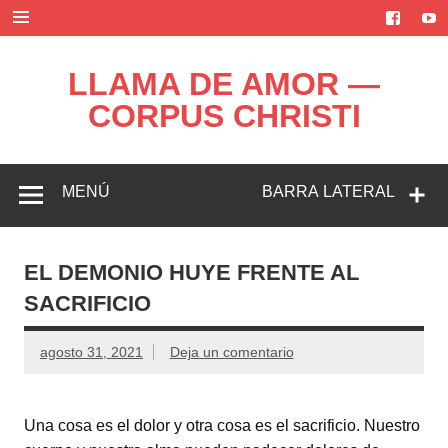
Saltar
al
contenido
LLAMA DE AMOR —
CORPUS CHRISTI
Blog de la Llama de Amor
MENÚ
BARRA LATERAL
EL DEMONIO HUYE FRENTE AL
SACRIFICIO
agosto 31, 2021
Deja un comentario
Una cosa es el dolor y otra cosa es el sacrificio. Nuestro