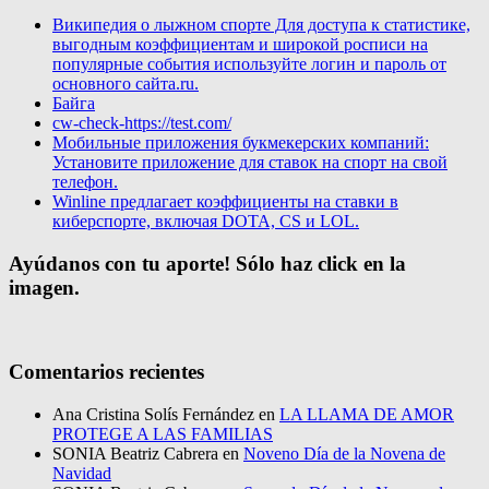
Википедия о лыжном спорте Для доступа к статистике,
выгодным коэффициентам и широкой росписи на
популярные события используйте логин и пароль от
основного сайта.ru.
Байга
cw-check-https://test.com/
Мобильные приложения букмекерских компаний:
Установите приложение для ставок на спорт на свой
телефон.
Winline предлагает коэффициенты на ставки в
киберспорте, включая DOTA, CS и LOL.
Ayúdanos con tu aporte! Sólo haz click en la
imagen.
Comentarios recientes
Ana Cristina Solís Fernández
en
LA LLAMA DE AMOR
PROTEGE A LAS FAMILIAS
SONIA Beatriz Cabrera
en
Noveno Día de la Novena de
Navidad