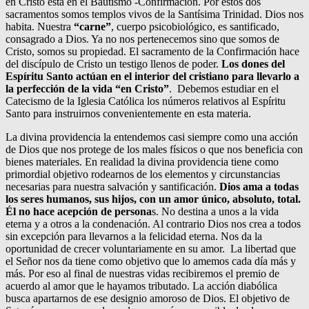
en Cristo está en el Bautismo -Confirmación. Por estos dos
sacramentos somos templos vivos de la Santísima Trinidad. Dios nos
habita. Nuestra
“carne”
, cuerpo psicobiológico, es santificado,
consagrado a Dios. Ya no nos pertenecemos sino que somos de
Cristo, somos su propiedad. El sacramento de la Confirmación hace
del discípulo de Cristo un testigo llenos de poder.
Los dones del
Espíritu Santo actúan en el interior del cristiano para llevarlo a
la perfección de la vida “en Cristo”
. Debemos estudiar en el
Catecismo de la Iglesia Católica los números relativos al Espíritu
Santo para instruirnos convenientemente en esta materia.
La divina providencia la entendemos casi siempre como una acción
de Dios que nos protege de los males físicos o que nos beneficia con
bienes materiales. En realidad la divina providencia tiene como
primordial objetivo rodearnos de los elementos y circunstancias
necesarias para nuestra salvación y santificación.
Dios ama a todas
los seres humanos, sus hijos, con un amor único, absoluto, total.
Él no hace acepción de persona
s. No destina a unos a la vida
eterna y a otros a la condenación. Al contrario Dios nos crea a todos
sin excepción para llevarnos a la felicidad eterna. Nos da la
oportunidad de crecer voluntariamente en su amor. La libertad que
el Señor nos da tiene como objetivo que lo amemos cada día más y
más. Por eso al final de nuestras vidas recibiremos el premio de
acuerdo al amor que le hayamos tributado. La acción diabólica
busca apartarnos de ese designio amoroso de Dios. El objetivo de