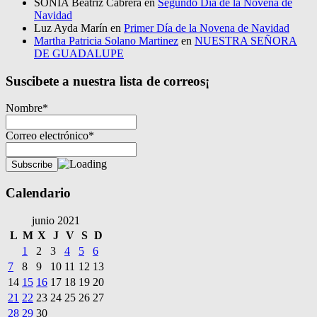
SONIA Beatriz Cabrera
en
Segundo Día de la Novena de
Navidad
Luz Ayda Marín
en
Primer Día de la Novena de Navidad
Martha Patricia Solano Martinez
en
NUESTRA SEÑORA
DE GUADALUPE
Suscibete a nuestra lista de correos¡
Nombre*
Correo electrónico*
Calendario
junio 2021
L
M
X
J
V
S
D
1
2
3
4
5
6
7
8
9
10
11
12
13
14
15
16
17
18
19
20
21
22
23
24
25
26
27
28
29
30