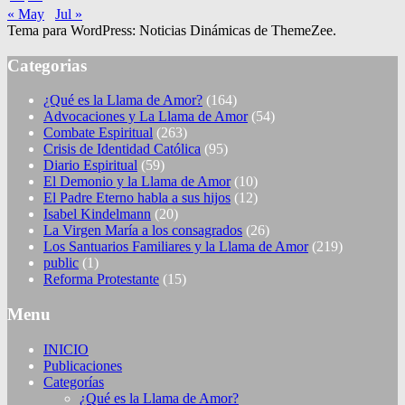
« May
Jul »
Tema para WordPress: Noticias Dinámicas de ThemeZee.
Categorias
¿Qué es la Llama de Amor?
(164)
Advocaciones y La Llama de Amor
(54)
Combate Espiritual
(263)
Crisis de Identidad Católica
(95)
Diario Espiritual
(59)
El Demonio y la Llama de Amor
(10)
El Padre Eterno habla a sus hijos
(12)
Isabel Kindelmann
(20)
La Virgen María a los consagrados
(26)
Los Santuarios Familiares y la Llama de Amor
(219)
public
(1)
Reforma Protestante
(15)
Menu
INICIO
Publicaciones
Categorías
¿Qué es la Llama de Amor?