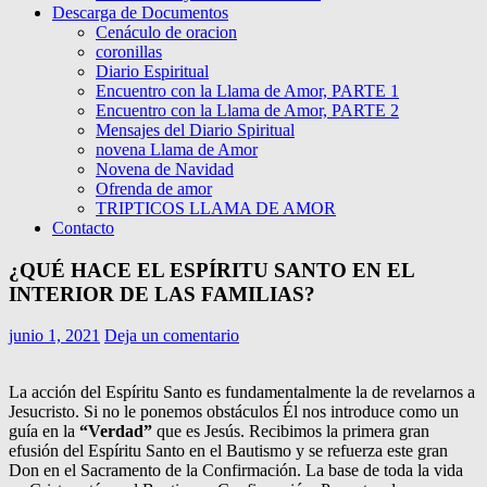
Descarga de Documentos
Cenáculo de oracion
coronillas
Diario Espiritual
Encuentro con la Llama de Amor, PARTE 1
Encuentro con la Llama de Amor, PARTE 2
Mensajes del Diario Spiritual
novena Llama de Amor
Novena de Navidad
Ofrenda de amor
TRIPTICOS LLAMA DE AMOR
Contacto
¿QUÉ HACE EL ESPÍRITU SANTO EN EL
INTERIOR DE LAS FAMILIAS?
junio 1, 2021
Deja un comentario
La acción del Espíritu Santo es fundamentalmente la de revelarnos a
Jesucristo. Si no le ponemos obstáculos Él nos introduce como un
guía en la
“Verdad”
que es Jesús. Recibimos la primera gran
efusión del Espíritu Santo en el Bautismo y se refuerza este gran
Don en el Sacramento de la Confirmación. La base de toda la vida