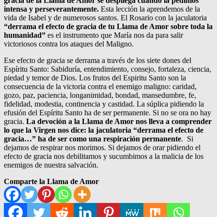
gracia de la Llama de Amor se despliega cuando la pedimos
intensa y perseverantemente.
Esta lección la aprendemos de la
vida de Isabel y de numerosos santos. El Rosario con la jaculatoria
“derrama el efecto de gracia de tu Llama de Amor sobre toda la
humanidad”
es el instrumento que María nos da para salir
victoriosos contra los ataques del Maligno.
Ese efecto de gracia se derrama a través de los siete dones del
Espíritu Santo: Sabiduría, entendimiento, consejo, fortaleza, ciencia,
piedad y temor de Dios. Los frutos del Espiritu Santo son la
consecuencia de la victoria contra el enemigo maligno: caridad,
gozo, paz, paciencia, longanimidad, bondad, mansedumbre, fe,
fidelidad, modestia, continencia y castidad. La súplica pidiendo la
efusión del Espíritu Santo ha de ser permanente. Si no se ora no hay
gracia.
La devoción a la Llama de Amor nos lleva a comprender
lo que la Virgen nos dice: la jaculatoria “derrama el efecto de
gracia…” ha de ser como una respiración permanente
. Si
dejamos de respirar nos morimos. Si dejamos de orar pidiendo el
efecto de gracia nos debilitamos y sucumbimos a la malicia de los
enemigos de nuestra salvación.
Comparte la Llama de Amor