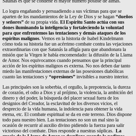
Satanás es que se condene el mayor número posible de almas.
Lo logra engañando y persuadiendo a sus víctimas para que se
aparten de los mandamientos de la Ley de Dios y se hagan
“dueños
y señores”
de su propia vida.
El Espíritu Santo actúa con sus
dones iluminando la inteligencia y fortaleciendo la voluntad
para que enfrentemos las tentaciones y demás ataques de los
espíritus malignos
. Vemos en la historia de Isabel Kindelmann
cómo toda su historia fue un acérrimo combate contra las vejaciones
extraordinarias con que Satanás la afligía para que abandonara la
misión que la Virgen le había encomendado: la difusión de la Llama
de Amor. Nos equivocamos cuando pensamos que la principal
acción de los espíritus malignos es externa. No nos deben dar tanto
miedo las manifestaciones externas de las posesiones diabólicas
cuanto las tentaciones y
“opresiones”
invisibles a nuestro interior.
Las principales son la soberbia, el orgullo, la prepotencia, la dureza
de corazón, el odio a Dios y al prójimo, la violencia, la ambición del
dinero y del poder, la búsqueda del placer sexual fuera de los
designios del Creador, la esclavitud de los diversos vicios, el
desprecio de la vida humana, la indolencia para obtener la vida
eterna, etc. El combate espiritual se da en este terreno. Dios dispone
todo para nuestro bien. Las tentaciones no son un mal sino la
ocasión de recurrir al auxilio divino pidiendo la fuerza para salir
victorioso del combate. Dios responde a nuestras súplicas.
La