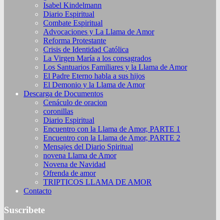
Isabel Kindelmann
Diario Espiritual
Combate Espiritual
Advocaciones y La Llama de Amor
Reforma Protestante
Crisis de Identidad Católica
La Virgen María a los consagrados
Los Santuarios Familiares y la Llama de Amor
El Padre Eterno habla a sus hijos
El Demonio y la Llama de Amor
Descarga de Documentos
Cenáculo de oracion
coronillas
Diario Espiritual
Encuentro con la Llama de Amor, PARTE 1
Encuentro con la Llama de Amor, PARTE 2
Mensajes del Diario Spiritual
novena Llama de Amor
Novena de Navidad
Ofrenda de amor
TRIPTICOS LLAMA DE AMOR
Contacto
Suscribete