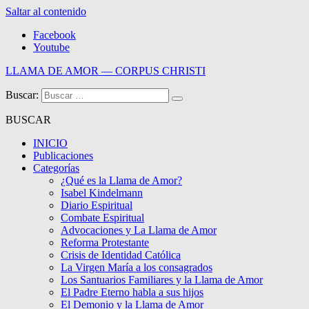
Saltar al contenido
Facebook
Youtube
LLAMA DE AMOR — CORPUS CHRISTI
Buscar:
Blog de la Llama de Amor
BUSCAR
INICIO
Publicaciones
Categorías
¿Qué es la Llama de Amor?
Isabel Kindelmann
Diario Espiritual
Combate Espiritual
Advocaciones y La Llama de Amor
Reforma Protestante
Crisis de Identidad Católica
La Virgen María a los consagrados
Los Santuarios Familiares y la Llama de Amor
El Padre Eterno habla a sus hijos
El Demonio y la Llama de Amor