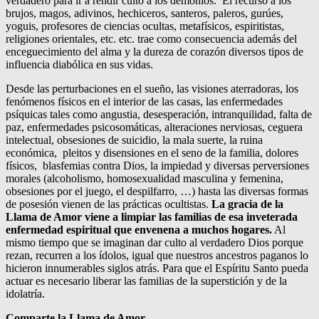
verdadero para ir a rendir culto a los demonios. El recurso a los
brujos, magos, adivinos, hechiceros, santeros, paleros, gurúes,
yoguis, profesores de ciencias ocultas, metafísicos, espiritistas,
religiones orientales, etc. etc. trae como consecuencia además del
enceguecimiento del alma y la dureza de corazón diversos tipos de
influencia diabólica en sus vidas.
Desde las perturbaciones en el sueño, las visiones aterradoras, los
fenómenos físicos en el interior de las casas, las enfermedades
psíquicas tales como angustia, desesperación, intranquilidad, falta de
paz, enfermedades psicosomáticas, alteraciones nerviosas, ceguera
intelectual, obsesiones de suicidio, la mala suerte, la ruina
económica, pleitos y disensiones en el seno de la familia, dolores
físicos, blasfemias contra Dios, la impiedad y diversas perversiones
morales (alcoholismo, homosexualidad masculina y femenina,
obsesiones por el juego, el despilfarro, …) hasta las diversas formas
de posesión vienen de las prácticas ocultistas.
La gracia de la
Llama de Amor viene a limpiar las familias de esa inveterada
enfermedad espiritual que envenena a muchos hogares.
Al
mismo tiempo que se imaginan dar culto al verdadero Dios porque
rezan, recurren a los ídolos, igual que nuestros ancestros paganos lo
hicieron innumerables siglos atrás. Para que el Espíritu Santo pueda
actuar es necesario liberar las familias de la superstición y de la
idolatría.
Comparte la Llama de Amor