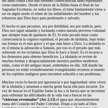
del alma contra Dios trae enormes consecuencias tanto espirituales
como materiales. Desde el inicio de la Biblia hasta el final de las
Sagradas Escrituras, en todos los libros, el tema fundamental viene a
ser en algún modo el relato de las infidelidades del hombre y los
esfuerzos que Dios hace para perdonarlo y salvarlo.
El hecho es que pecamos, sea por debilidad, sea por malicia, pero
Dios nos sigue amando y luchando contra nuestra perversa voluntad
que siempre trata de apartarse de Él. Si todo pecado tiene como
consecuencia la ceguera espiritual, el pecado de idolatría, bajo todas
sus formas es el más grave y el que más hiere a Dios. La idolatría es
en sí misma la adoración a Satanás, por eso es el pecado que más
sobresale en los reclamos que Dios le hace a Israel. Es el recurso a
los demonios para obtener beneficios. La idolatría se reviste de
muchas formas y desgraciadamente nuestros pueblos modernos
están, como el del antiguo Israel, embebidos en ella. Allí donde las
personas no están verdaderamente evangelizadas recurren al mundo
de los espíritus malignos para encontrar solución a sus problemas.
Muchas veces lo hacen por ignorancia o por ingenuidad; otros viven
de la idolatría y arrastran a mucha gente hacia ella para lucrarse. En
vez de buscar en el Espíritu Santo la luz y la fuerza que se necesitan
para enfrentar las dificultades de la vida van a buscar en las
“cisternas reventadas” (Jer 2,13)
el agua que abundantemente
mana del Corazón del Padre Celestial. Dejan a un lado al Dios