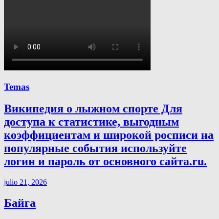
Temas
Википедия о лыжном спорте Для
доступа к статистике, выгодным
коэффициентам и широкой росписи на
популярные события используйте
логин и пароль от основного сайта.ru.
julio 21, 2026
Байга