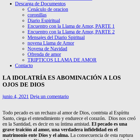
Descarga de Documentos
Cenáculo de oracion
coronillas
Diario Espiritual
Encuentro con la Llama de Amor, PARTE 1
Encuentro con la Llama de Amor, PARTE 2
Mensajes del Diario Spiritual
novena Llama de Amor
Novena de Navidad
Ofrenda de amor
TRIPTICOS LLAMA DE AMOR
Contacto
LA IDOLATRÍA ES ABOMINACIÓN A LOS
OJOS DE DIOS
junio 4, 2021
Deja un comentario
Todo pecado es un rechazo al amor de Dios, contrista al Espíritu
Santo, ciega el entendimiento y endurece el corazón. Dios nos creó
en la Santidad, es decir en su íntima amistad.
El pecado es una
grave traición al amor, una verdadera infidelidad en el
matrimonio ente Dios y el alma.
La consecuencia de esta ruptura