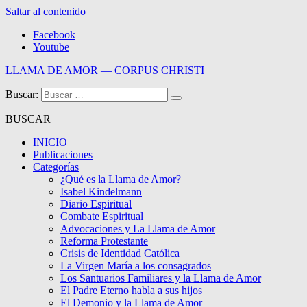
Saltar al contenido
Facebook
Youtube
LLAMA DE AMOR — CORPUS CHRISTI
Buscar:
Blog de la Llama de Amor
BUSCAR
INICIO
Publicaciones
Categorías
¿Qué es la Llama de Amor?
Isabel Kindelmann
Diario Espiritual
Combate Espiritual
Advocaciones y La Llama de Amor
Reforma Protestante
Crisis de Identidad Católica
La Virgen María a los consagrados
Los Santuarios Familiares y la Llama de Amor
El Padre Eterno habla a sus hijos
El Demonio y la Llama de Amor