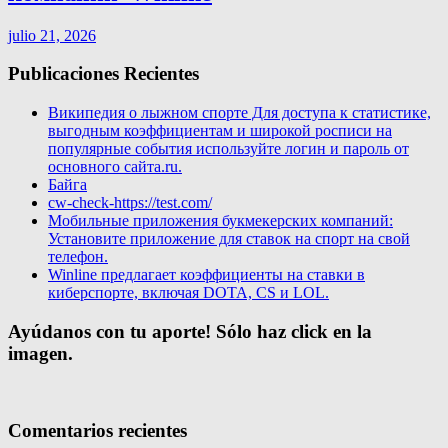
julio 21, 2026
Publicaciones Recientes
Википедия о лыжном спорте Для доступа к статистике,
выгодным коэффициентам и широкой росписи на
популярные события используйте логин и пароль от
основного сайта.ru.
Байга
cw-check-https://test.com/
Мобильные приложения букмекерских компаний:
Установите приложение для ставок на спорт на свой
телефон.
Winline предлагает коэффициенты на ставки в
киберспорте, включая DOTA, CS и LOL.
Ayúdanos con tu aporte! Sólo haz click en la
imagen.
Comentarios recientes