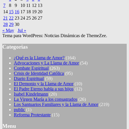
7
8
9
10
11
12
13
14
15
16
17
18
19
20
21
22
23
24
25
26
27
28
29
30
« May
Jul »
Tema para WordPress: Noticias Dinámicas de ThemeZee.
Categorias
¿Qué es la Llama de Amor?
(164)
Advocaciones y La Llama de Amor
(54)
Combate Espiritual
(263)
Crisis de Identidad Católica
(95)
Diario Espiritual
(59)
El Demonio y la Llama de Amor
(10)
El Padre Eterno habla a sus hijos
(12)
Isabel Kindelmann
(20)
La Virgen María a los consagrados
(26)
Los Santuarios Familiares y la Llama de Amor
(219)
public
(1)
Reforma Protestante
(15)
Menu