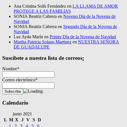
Ana Cristina Solís Fernández
en
LA LLAMA DE AMOR
PROTEGE A LAS FAMILIAS
SONIA Beatriz Cabrera
en
Noveno Día de la Novena de
Navidad
SONIA Beatriz Cabrera
en
Segundo Día de la Novena de
Navidad
Luz Ayda Marín
en
Primer Día de la Novena de Navidad
Martha Patricia Solano Martinez
en
NUESTRA SEÑORA
DE GUADALUPE
Suscibete a nuestra lista de correos¡
Nombre*
Correo electrónico*
Calendario
junio 2021
L
M
X
J
V
S
D
1
2
3
4
5
6