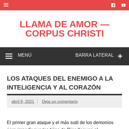
Saltar
al
contenido
LLAMA DE AMOR —
CORPUS CHRISTI
Blog de la Llama de Amor
MENÚ
BARRA LATERAL
LOS ATAQUES DEL ENEMIGO A LA
INTELIGENCIA Y AL CORAZÓN
abril 9, 2021
Deja un comentario
El primer gran ataque y el más sutil de los demonios