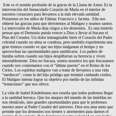
Este es el sentido profundo de la gracia de la Llama de Amor. Es la
intervención del Inmaculado Corazón de María en el interior de
nuestros corazones para llevarnos a la más elevada santidad.
Pensemos en los niños de Fátima: Francisco y Jacinta. Ella nos
obtiene las gracias para que derrotemos al Maligno y seamos santos.
La intercesión de María deja ciegos a los demonios. Es una tontería
pensar que el Demonio pueda vencer a Dios y llevar al fracaso el
Plan del Creador. Un dolor inimaginable hiere el Corazón del Padre
celestial cuando un alma se condena, pero también experimenta una
gran tristeza cuando ve que sus hijos malgastan el tiempo y no
aprovechan las oportunidades para santificarse. Los padres de
familia sufren cuando sus hijos despilfarran su herencia y viven
miserablemente. Dios no fracasa, somos nosotros los que fracasamos
cuando nos contentamos con el “último puesto” en el Reino de los
Cielos. Los espíritus malignos van a tratar de llevarnos a una vida
“mediocre”, como la del hijo pródigo que terminó cuidando cerdos.
El Maligno intenta lograr su objetivo por medio de las infinitas
“tentaciones” que nos ofrece.
La vida de Isabel Kindelmann nos enseña que todos podemos llegar
a la santidad heroica. Que los ataques del mundo de las tinieblas no
son obstáculo, sino grandes oportunidades para que le probemos
nuestro amor al Padre Creador del universo. Dios nos ama tanto que
permite que los demonios nos tienten y atormenten para darnos el