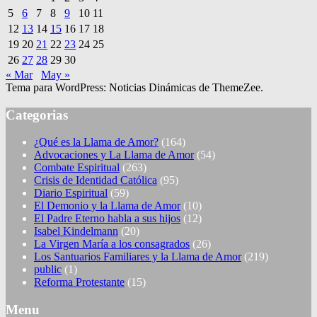
5
6
7
8
9
10
11
12
13
14
15
16
17
18
19
20
21
22
23
24
25
26
27
28
29
30
« Mar
May »
Tema para WordPress: Noticias Dinámicas de ThemeZee.
Categorias
¿Qué es la Llama de Amor?
(164)
Advocaciones y La Llama de Amor
(54)
Combate Espiritual
(263)
Crisis de Identidad Católica
(95)
Diario Espiritual
(59)
El Demonio y la Llama de Amor
(10)
El Padre Eterno habla a sus hijos
(12)
Isabel Kindelmann
(20)
La Virgen María a los consagrados
(26)
Los Santuarios Familiares y la Llama de Amor
(219)
public
(1)
Reforma Protestante
(15)
Menu