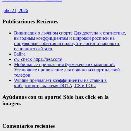
julio 21, 2026
Publicaciones Recientes
Википедия о лыжном спорте Для доступа к статистике,
выгодным коэффициентам и широкой росписи на
популярные события используйте логин и пароль от
основного сайта.ru.
Байга
cw-check-https://test.com/
Мобильные приложения букмекерских компаний:
Установите приложение для ставок на спорт на свой
телефон.
Winline предлагает коэффициенты на ставки в
киберспорте, включая DOTA, CS и LOL.
Ayúdanos con tu aporte! Sólo haz click en la
imagen.
Comentarios recientes