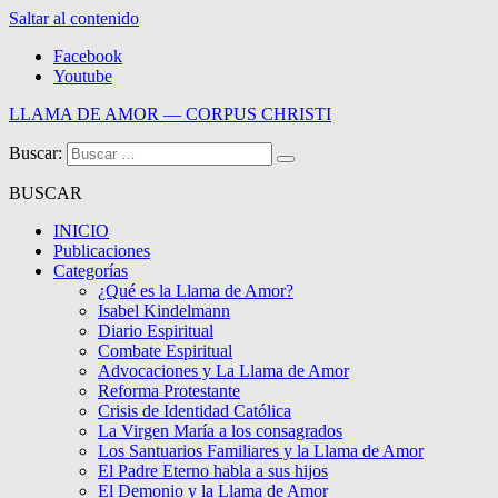
Saltar al contenido
Facebook
Youtube
LLAMA DE AMOR — CORPUS CHRISTI
Buscar:
Blog de la Llama de Amor
BUSCAR
INICIO
Publicaciones
Categorías
¿Qué es la Llama de Amor?
Isabel Kindelmann
Diario Espiritual
Combate Espiritual
Advocaciones y La Llama de Amor
Reforma Protestante
Crisis de Identidad Católica
La Virgen María a los consagrados
Los Santuarios Familiares y la Llama de Amor
El Padre Eterno habla a sus hijos
El Demonio y la Llama de Amor