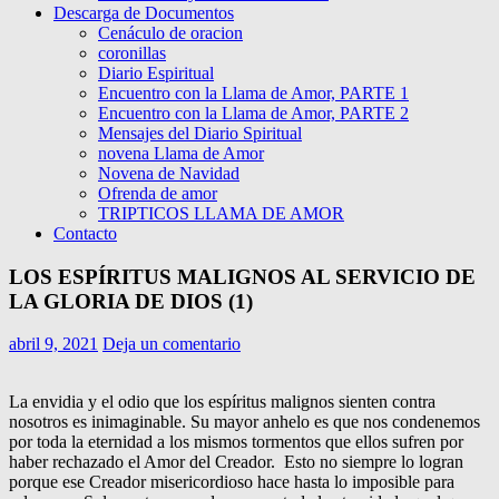
Descarga de Documentos
Cenáculo de oracion
coronillas
Diario Espiritual
Encuentro con la Llama de Amor, PARTE 1
Encuentro con la Llama de Amor, PARTE 2
Mensajes del Diario Spiritual
novena Llama de Amor
Novena de Navidad
Ofrenda de amor
TRIPTICOS LLAMA DE AMOR
Contacto
LOS ESPÍRITUS MALIGNOS AL SERVICIO DE
LA GLORIA DE DIOS (1)
abril 9, 2021
Deja un comentario
La envidia y el odio que los espíritus malignos sienten contra
nosotros es inimaginable. Su mayor anhelo es que nos condenemos
por toda la eternidad a los mismos tormentos que ellos sufren por
haber rechazado el Amor del Creador. Esto no siempre lo logran
porque ese Creador misericordioso hace hasta lo imposible para