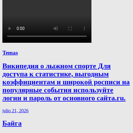
Temas
Википедия о лыжном спорте Для
доступа к статистике, выгодным
коэффициентам и широкой росписи на
популярные события используйте
логин и пароль от основного сайта.ru.
julio 21, 2026
Байга