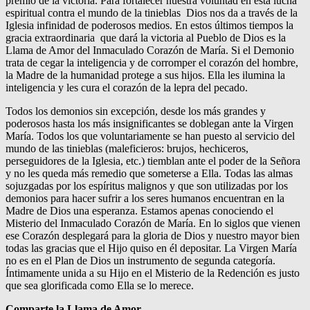
premio de la victoria. Para fortalecer nuestra voluntad en esta lucha
espiritual contra el mundo de la tinieblas Dios nos da a través de la
Iglesia infinidad de poderosos medios. En estos últimos tiempos la
gracia extraordinaria que dará la victoria al Pueblo de Dios es la
Llama de Amor del Inmaculado Corazón de María. Si el Demonio
trata de cegar la inteligencia y de corromper el corazón del hombre,
la Madre de la humanidad protege a sus hijos. Ella les ilumina la
inteligencia y les cura el corazón de la lepra del pecado.
Todos los demonios sin excepción, desde los más grandes y
poderosos hasta los más insignificantes se doblegan ante la Virgen
María. Todos los que voluntariamente se han puesto al servicio del
mundo de las tinieblas (maleficieros: brujos, hechiceros,
perseguidores de la Iglesia, etc.) tiemblan ante el poder de la Señora
y no les queda más remedio que someterse a Ella. Todas las almas
sojuzgadas por los espíritus malignos y que son utilizadas por los
demonios para hacer sufrir a los seres humanos encuentran en la
Madre de Dios una esperanza. Estamos apenas conociendo el
Misterio del Inmaculado Corazón de María. En lo siglos que vienen
ese Corazón desplegará para la gloria de Dios y nuestro mayor bien
todas las gracias que el Hijo quiso en él depositar. La Virgen María
no es en el Plan de Dios un instrumento de segunda categoría.
Íntimamente unida a su Hijo en el Misterio de la Redención es justo
que sea glorificada como Ella se lo merece.
Comparte la Llama de Amor