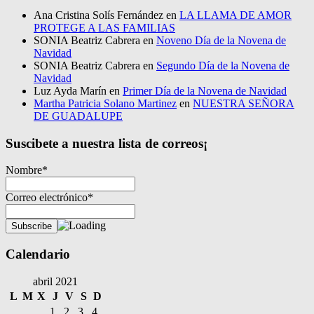
Ana Cristina Solís Fernández
en
LA LLAMA DE AMOR
PROTEGE A LAS FAMILIAS
SONIA Beatriz Cabrera
en
Noveno Día de la Novena de
Navidad
SONIA Beatriz Cabrera
en
Segundo Día de la Novena de
Navidad
Luz Ayda Marín
en
Primer Día de la Novena de Navidad
Martha Patricia Solano Martinez
en
NUESTRA SEÑORA
DE GUADALUPE
Suscibete a nuestra lista de correos¡
Nombre*
Correo electrónico*
Calendario
abril 2021
L
M
X
J
V
S
D
1
2
3
4