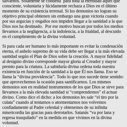
salvarnos. Solamente se condena para toda la eternidad aquel que
consciente, voluntaria y lúcidamente rechaza a Dios en el último
momento de su existencia terrenal. Si los demonios no logran su
objetivo principal obtienen sin embargo una gran victoria cuando
por sus argucias y engaños nos impiden llegar a la santidad a la que
Dios nos ha destinado. Por ese motivo buscan por todos los medios
llevarnos a la negligencia, a la indolencia, a la frialdad, al descuido
en el cumplimiento de la divina voluntad.
Si para cada ser humano lo más importante es evitar la condenación
eterna, el anhelo supremo de su vida debe ser llegar a la más elevada
santidad según el Plan de Dios sobre la creación. A mayor fidelidad
al designio divino corresponde mayor gloria al Creador y mayor
premio para la criatura. La sabiduría divina ordena toda nuestra
existencia en función de la santidad a la que Él nos llama. Eso se
llama la “divina providencia”. Todo lo que nos sucede tiene sentido:
que aprovechemos la ocasión para santificarnos. Los mismos
demonios son en realidad instrumentos de los que Dios se sirve para
llevarnos a la más elevada santidad si “comprendemos” el actuar
divino. Como dice el dicho: a los demonios les sale “el tiro por la
culata” cuando al tentarnos o atormentarnos nos volvemos
confiadamente al Padre celestial y obtenemos de su infinita
misericordia las gracias para derrotarlos. Satanás “va por lana y
regresa trasquilado” en la medida en que vivimos en la divina
voluntad.