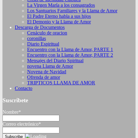
La Virgen María a los consagrados
Los Santuarios Familiares y la Llama de Amor
El Padre Eterno habla a sus hijos
El Demonio y la Llama de Amor
Descarga de Documentos
Cenáculo de oracion
coronillas
Diario Espiritual
Encuentro con la Llama de Amor, PARTE 1
Encuentro con la Llama de Amor, PARTE 2
Mensajes del Diario Spiritual
novena Llama de Amor
Novena de Navidad
Ofrenda de amor
TRIPTICOS LLAMA DE AMOR
Contacto
Suscribete
Nombre*
Correo electrónico*