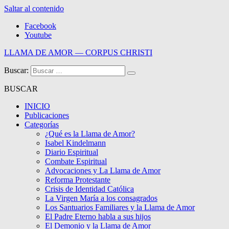
Saltar al contenido
Facebook
Youtube
LLAMA DE AMOR — CORPUS CHRISTI
Buscar:
Blog de la Llama de Amor
BUSCAR
INICIO
Publicaciones
Categorías
¿Qué es la Llama de Amor?
Isabel Kindelmann
Diario Espiritual
Combate Espiritual
Advocaciones y La Llama de Amor
Reforma Protestante
Crisis de Identidad Católica
La Virgen María a los consagrados
Los Santuarios Familiares y la Llama de Amor
El Padre Eterno habla a sus hijos
El Demonio y la Llama de Amor