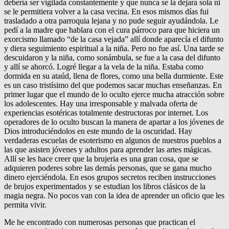
debería ser vigilada constantemente y que nunca se la dejara sola ni
se le permitiera volver a la casa vecina. En esos mismos días fui
trasladado a otra parroquia lejana y no pude seguir ayudándola. Le
pedí a la madre que hablara con el cura párroco para que hiciera un
exorcismo llamado “de la casa vejada” allí donde aparecía el difunto
y diera seguimiento espiritual a la niña. Pero no fue así. Una tarde se
descuidaron y la niña, como sonámbula, se fue a la casa del difunto
y allí se ahorcó. Logré llegar a la vela de la niña. Estaba como
dormida en su ataúd, llena de flores, como una bella durmiente. Este
es un caso tristísimo del que podemos sacar muchas enseñanzas. En
primer lugar que el mundo de lo oculto ejerce mucha atracción sobre
los adolescentes. Hay una irresponsable y malvada oferta de
experiencias esotéricas totalmente destructoras por internet. Los
operadores de lo oculto buscan la manera de apartar a los jóvenes de
Dios introduciéndolos en este mundo de la oscuridad. Hay
verdaderas escuelas de esoterismo en algunos de nuestros pueblos a
las que asisten jóvenes y adultos para aprender las artes mágicas.
Allí se les hace creer que la brujeria es una gran cosa, que se
adquieren poderes sobre las demás personas, que se gana mucho
dinero ejerciéndola. En esos grupos secretos reciben instrucciones
de brujos experimentados y se estudian los libros clásicos de la
magia negra. No pocos van con la idea de aprender un oficio que les
permita vivir.
Me he encontrado con numerosas personas que practican el