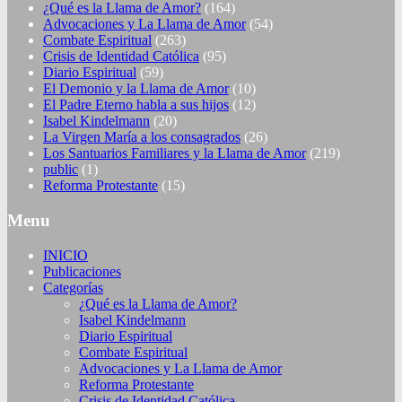
¿Qué es la Llama de Amor?
(164)
Advocaciones y La Llama de Amor
(54)
Combate Espiritual
(263)
Crisis de Identidad Católica
(95)
Diario Espiritual
(59)
El Demonio y la Llama de Amor
(10)
El Padre Eterno habla a sus hijos
(12)
Isabel Kindelmann
(20)
La Virgen María a los consagrados
(26)
Los Santuarios Familiares y la Llama de Amor
(219)
public
(1)
Reforma Protestante
(15)
Menu
INICIO
Publicaciones
Categorías
¿Qué es la Llama de Amor?
Isabel Kindelmann
Diario Espiritual
Combate Espiritual
Advocaciones y La Llama de Amor
Reforma Protestante
Crisis de Identidad Católica