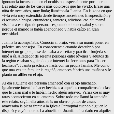
ignorancia incursionan en el ocultismo, especialmente por internet.
Les relato uno de los casos más dolorosos que he vivido. Érase una
niña de trece años, muy linda; llamémosla Juanita. En la zona en que
vivía está muy extendida desde tiempos ancestrales la superstición y
el recurso a brujos, curanderos, santeros, adivinos, etc. Su mamá
visitaba a este tipo de personas esperando obtener salud y suerte
porque el marido la había abandonado y había caído en gran
necesidad.
Juanita la acompañaba. Conocía al brujo, veía a su mamá poner en
práctica sus consejos. En consecuencia cuando descubrió por
internet un grupo que se dedicaba a enseñar y practicar brujería se
unió a él. Alrededor de sesenta personas entre jóvenes y adultos de
la región estaban siguiendo por internet las lecciones para “hacer
hechizos”. Juanita practicaba hasta con su propia familia. Me contó
que una vez un familiar la regañó; entonces fabricó una muñeca y le
plantó un alfiler en el ojo.
Al día siguiente esa persona amaneció con el ojo hinchado.
Igualmente intentaba hacer hechizos a aquellos compañeros de clase
que le caían mal o le habían hecho algún agravio. Varias cosas muy
raras acontecieron en su entorno. Sobre todo me llamó la atención
este relato: según ella años atrás un obrero, pintor de casas,
atravesaba la plaza frente a la Iglesia Parroquial cuando alguien le
disparó y cayó muerto. La abuelita de Juanita había dado en alquiler