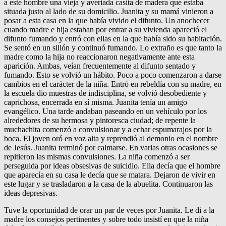
a este hombre una vieja y averiada casita de madera que estaba
situada justo al lado de su domicilio. Juanita y su mamá vinieron a
posar a esta casa en la que había vivido el difunto. Un anochecer
cuando madre e hija estaban por entrar a su vivienda apareció el
difunto fumando y entró con ellas en la que había sido su habitación.
Se sentó en un sillón y continuó fumando. Lo extraño es que tanto la
madre como la hija no reaccionaron negativamente ante esta
aparición. Ambas, veían frecuentemente al difunto sentado y
fumando. Esto se volvió un hábito. Poco a poco comenzaron a darse
cambios en el carácter de la niña. Entró en rebeldía con su madre, en
la escuela dio muestras de indisciplina, se volvió desobediente y
caprichosa, encerrada en sí misma. Juanita tenía un amigo
evangélico. Una tarde andaban paseando en un vehículo por los
alrededores de su hermosa y pintoresca ciudad; de repente la
muchachita comenzó a convulsionar y a echar espumarajos por la
boca. El joven oró en voz alta y reprendió al demonio en el nombre
de Jesús. Juanita terminó por calmarse. En varias otras ocasiones se
repitieron las mismas convulsiones. La niña comenzó a ser
perseguida por ideas obsesivas de suicidio. Ella decía que el hombre
que aparecía en su casa le decía que se matara. Dejaron de vivir en
este lugar y se trasladaron a la casa de la abuelita. Continuaron las
ideas depresivas.
Tuve la oportunidad de orar un par de veces por Juanita. Le di a la
madre los consejos pertinentes y sobre todo insistí en que la niña