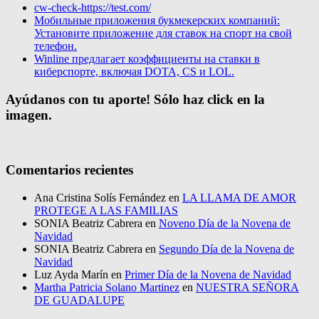
cw-check-https://test.com/
Мобильные приложения букмекерских компаний:
Установите приложение для ставок на спорт на свой
телефон.
Winline предлагает коэффициенты на ставки в
киберспорте, включая DOTA, CS и LOL.
Ayúdanos con tu aporte! Sólo haz click en la
imagen.
Comentarios recientes
Ana Cristina Solís Fernández
en
LA LLAMA DE AMOR
PROTEGE A LAS FAMILIAS
SONIA Beatriz Cabrera
en
Noveno Día de la Novena de
Navidad
SONIA Beatriz Cabrera
en
Segundo Día de la Novena de
Navidad
Luz Ayda Marín
en
Primer Día de la Novena de Navidad
Martha Patricia Solano Martinez
en
NUESTRA SEÑORA
DE GUADALUPE