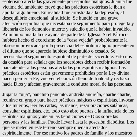
esoterismo afectadas gravemente por espíritus malignos. Juanita fue
víctima del ambiente; creyó que las prácticas esotéricas le iban a
aportar algo bueno. En realidad fue arrastrada a la depresión, al
desequilibrio emocional, al suicidio. Se hundió en una grave
afectación espiritual que necesitaba de seguimiento para protegerla y
liberarla de los demonios muerte y suicidio que la habían invadido.
Aquí hubo una falta de ayuda de parte de la Iglesia. Si el Párroco
hubiera hecho el exorcismo de la “casa vejada” probablemente la
obsesión provocada por la presencia del espíritu maligno presente en
el difunto que se aparecía hubiese disminuido o cesado. Se
necesitaba el seguimiento espiritual de parte del sacerdote. Esto nos
da ocasión para señalar que los sacerdotes deben recibir formación
para atender a las personas afectadas por espíritus malignos. Las
prácticas esotéricas están gravemente prohibidas por la Ley divina;
hacen perder la Fe, vuelven el corazón lleno de frialdad y rechazo
hacia Dios y afectan gravemente la conducta moral de las personas.
Jugar la “uija”, panchito panchito, andreíta andreíta, charlie charlie,
reunirse en grupo para hacer prácticas mágicas o espiritistas, invocar
a los muertos, leer las cartas, las manos, rezar oraciones satánicas,
consultar espiritistas, etc. todo esto abre puertas a la influencia de los
espíritus malignos y alejan las bendiciones de Dios sobre las
personas y las familias. Puede llevar hasta la posesión diabólica. Los
que se meten en este terreno siempre quedan afectados
espiritualmente. Por ese motivo los padres de familia y los maestros