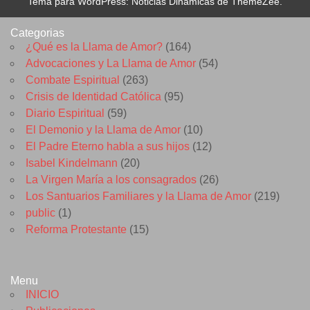
Tema para WordPress: Noticias Dinámicas de ThemeZee.
Categorias
¿Qué es la Llama de Amor?
(164)
Advocaciones y La Llama de Amor
(54)
Combate Espiritual
(263)
Crisis de Identidad Católica
(95)
Diario Espiritual
(59)
El Demonio y la Llama de Amor
(10)
El Padre Eterno habla a sus hijos
(12)
Isabel Kindelmann
(20)
La Virgen María a los consagrados
(26)
Los Santuarios Familiares y la Llama de Amor
(219)
public
(1)
Reforma Protestante
(15)
Menu
INICIO