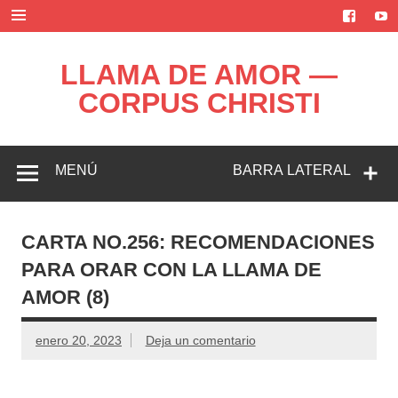
Saltar
al
contenido
LLAMA DE AMOR —
CORPUS CHRISTI
Blog de la Llama de Amor
MENÚ
BARRA LATERAL
CARTA NO.256: RECOMENDACIONES
PARA ORAR CON LA LLAMA DE
AMOR (8)
enero 20, 2023
Deja un comentario