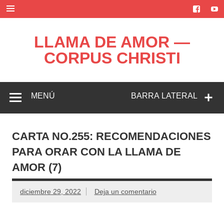
Saltar
al
contenido
LLAMA DE AMOR —
CORPUS CHRISTI
Blog de la Llama de Amor
MENÚ
BARRA LATERAL
CARTA NO.255: RECOMENDACIONES
PARA ORAR CON LA LLAMA DE
AMOR (7)
diciembre 29, 2022
Deja un comentario