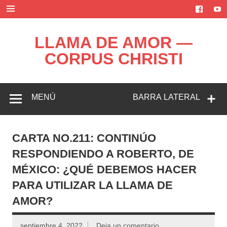
Saltar
al
contenido
LLAMA DE AMOR —
CORPUS CHRISTI
Blog de la Llama de Amor
MENÚ
BARRA LATERAL
CARTA NO.211: CONTINÚO
RESPONDIENDO A ROBERTO, DE
MÉXICO: ¿QUÉ DEBEMOS HACER
PARA UTILIZAR LA LLAMA DE
AMOR?
septiembre 4, 2022
Deja un comentario