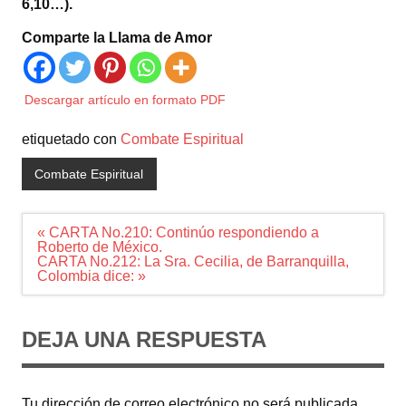
6,10…).
Comparte la Llama de Amor
Descargar artículo en formato PDF
etiquetado con
Combate Espiritual
Combate Espiritual
Navegación
« CARTA No.210: Continúo respondiendo a
de
Roberto de México.
entradas
CARTA No.212: La Sra. Cecilia, de Barranquilla,
Colombia dice: »
DEJA UNA RESPUESTA
Tu dirección de correo electrónico no será publicada.