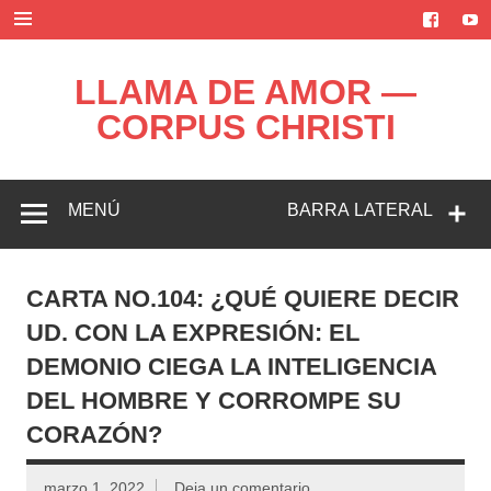
Saltar
al
contenido
LLAMA DE AMOR —
CORPUS CHRISTI
Blog de la Llama de Amor
MENÚ
BARRA LATERAL
CARTA NO.104: ¿QUÉ QUIERE DECIR
UD. CON LA EXPRESIÓN: EL
DEMONIO CIEGA LA INTELIGENCIA
DEL HOMBRE Y CORROMPE SU
CORAZÓN?
marzo 1, 2022
Deja un comentario