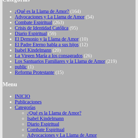
¿Qué es la Llama de Amor?
(164)
Advocaciones y La Llama de Amor
(54)
Combate Espiritual
(263)
Crisis de Identidad Católica
(95)
Diario Espiritual
(59)
El Demonio y la Llama de Amor
(10)
El Padre Eterno habla a sus hijos
(12)
Isabel Kindelmann
(20)
La Virgen María a los consagrados
(26)
Los Santuarios Familiares y la Llama de Amor
(219)
public
(1)
Reforma Protestante
(15)
Menu
INICIO
Publicaciones
Categorías
¿Qué es la Llama de Amor?
Isabel Kindelmann
Diario Espiritual
Combate Espiritual
Advocaciones y La Llama de Amor