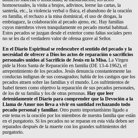
homosexuales, la visita a brujos, adivinos, leerse las cartas, la
santería, etc., la violencia verbal o física, el abandono de la oración
en familia, el rechazo a la misa dominical, el uso de drogas, la
embriaguez, la colaboración al pecado ajeno, etc. Hay familias
cuyos miembros viven tranquilamente en pecado mortal habitual.
Estos pecados se juzgan desde el exterior como faltas sociales pero
no se les da el verdadero valor de ofensa grave al Señor.
En el Diario Espiritual se redescubre el sentido del pecado y la
necesidad de ofrecer a Dios los actos de reparación o sacrificios
personales unidos al Sacrificio de Jesús en la Misa.
La Virgen
pide la Hora Santa de Reparación en familia (DE 13-4-1962), el
arrepentimiento de los pecados. Jesús denuncia constantemente las
conductas indignas de sus consagrados; habla de los castigos que los
pecados atraen sobre las familias y el mundo. Los sufrimientos de
Isabel tienen como objetivo la reparación de sus pecados personales,
de los de su familia y los de otras personas.
Hay que leer
detenidamente el Diario para comprender que la Devoción a la
Llama de Amor nos lleva a vivir en santidad rechazando todo
pecado personal y familiar.
Otro punto importantísimo ligado a
este tema es la oración por los miembros de nuestra familia que están
en el purgatorio. Si los pecados no se reparan en esta vida deben ser
reparados después de la muerte con los grandes sufrimientos del
purgatorio.