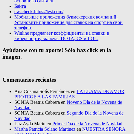
основного сайта.ru.
Байга
cw-check-https://test.com/
Мобильные приложения букмекерских компаний:
Установите приложение для ставок на спорт на свой
телефон.
Winline предлагает коэффициенты на ставки в
киберспорте, включая DOTA, CS и LOL.
Ayúdanos con tu aporte! Sólo haz click en la
imagen.
Comentarios recientes
Ana Cristina Solís Fernández
en
LA LLAMA DE AMOR
PROTEGE A LAS FAMILIAS
SONIA Beatriz Cabrera
en
Noveno Día de la Novena de
Navidad
SONIA Beatriz Cabrera
en
Segundo Día de la Novena de
Navidad
Luz Ayda Marín
en
Primer Día de la Novena de Navidad
Martha Patricia Solano Martinez
en
NUESTRA SEÑORA