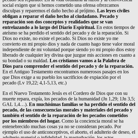
social exigen que si hemos cometido una ofensa ofrezcamos
disculpas y reparemos el daño hecho al prójimo.
Las leyes civiles
obligan a reparar el daño hecho al ciudadano. Pecado y
reparación son dos conceptos y realidades que se van
entrelazando a lo largo del Diario Espiritual.
En estos tiempos de
ateísmo se ha perdido el sentido del pecado y de la reparación. Si
Dios no existe, no existe el pecado. Si Dios no existe yo me
convierto en mi propio dios y nada de cuanto hago tiene valor moral
independiente de mi voluntad porque siendo yo mi propio dios estoy
liberado de cualquier ley divina que juzgue mis acciones en cuanto a
su bondad o su maldad.
Los cristianos vamos a la Palabra de
Dios para comprender el sentido del pecado y de la reparación.
En el Antiguo Testamento encontramos numerosos pasajes en los
que Dios exige a su pueblo los sacrificios de expiación por el
pecado (Lv 19,22; 4,1-5,13, etc.)
En el Nuevo Testamento Jesús es el Cordero de Dios que con su
muerte repara, expía, los pecados de la humanidad (Jn 1,29; 1Jn 3,5;
GAL 1,4…).
En muchísimas familias se ha perdido el sentido del
pecado, de las consecuencias morales y materiales del pecado y
también el sentido de la reparación de los pecados cometidos
por los miembros del hogar.
Como la conciencia moral se ha
entenebrecido muchas cosas ya no se consideran pecado. Por
ejemplo el uso de anticonceptivos, el aborto, el adulterio de deseo, el
adulterio material o infidelidad, la masturbación, los actos