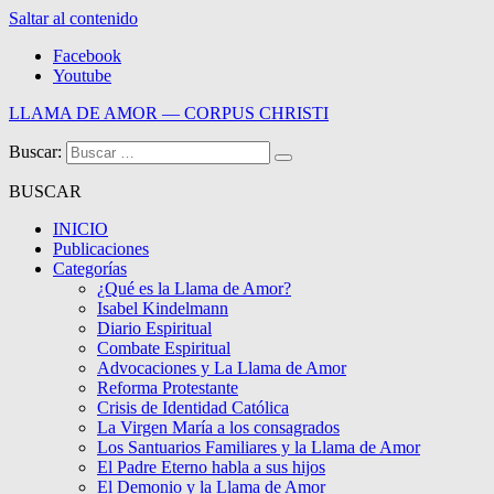
Saltar al contenido
Facebook
Youtube
LLAMA DE AMOR — CORPUS CHRISTI
Buscar:
Blog de la Llama de Amor
BUSCAR
INICIO
Publicaciones
Categorías
¿Qué es la Llama de Amor?
Isabel Kindelmann
Diario Espiritual
Combate Espiritual
Advocaciones y La Llama de Amor
Reforma Protestante
Crisis de Identidad Católica
La Virgen María a los consagrados
Los Santuarios Familiares y la Llama de Amor
El Padre Eterno habla a sus hijos
El Demonio y la Llama de Amor