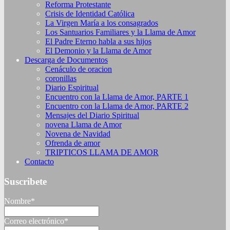
Reforma Protestante
Crisis de Identidad Católica
La Virgen María a los consagrados
Los Santuarios Familiares y la Llama de Amor
El Padre Eterno habla a sus hijos
El Demonio y la Llama de Amor
Descarga de Documentos
Cenáculo de oracion
coronillas
Diario Espiritual
Encuentro con la Llama de Amor, PARTE 1
Encuentro con la Llama de Amor, PARTE 2
Mensajes del Diario Spiritual
novena Llama de Amor
Novena de Navidad
Ofrenda de amor
TRIPTICOS LLAMA DE AMOR
Contacto
Suscribete
Nombre*
Correo electrónico*