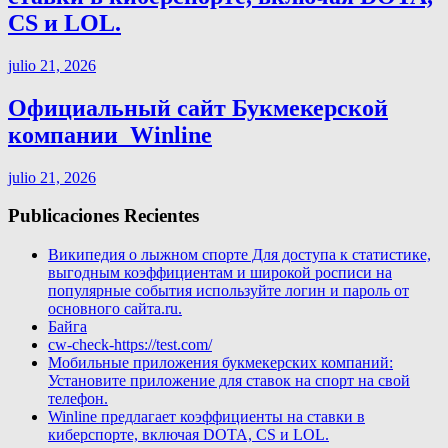
CS и LOL.
julio 21, 2026
Официальный сайт Букмекерской
компании ️ Winline
julio 21, 2026
Publicaciones Recientes
Википедия о лыжном спорте Для доступа к статистике,
выгодным коэффициентам и широкой росписи на
популярные события используйте логин и пароль от
основного сайта.ru.
Байга
cw-check-https://test.com/
Мобильные приложения букмекерских компаний:
Установите приложение для ставок на спорт на свой
телефон.
Winline предлагает коэффициенты на ставки в
киберспорте, включая DOTA, CS и LOL.