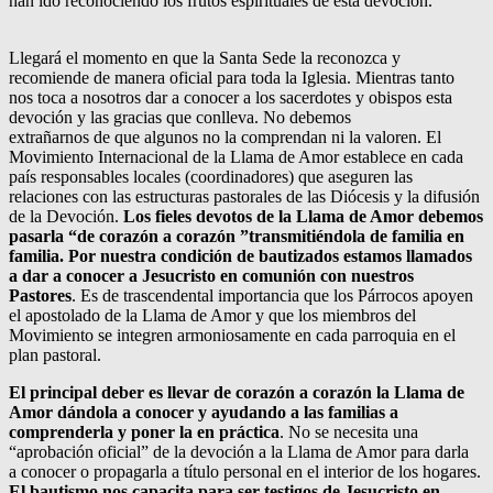
han ido reconociendo los frutos espirituales de esta devoción.
Llegará el momento en que la Santa Sede la reconozca y
recomiende de manera oficial para toda la Iglesia. Mientras tanto
nos toca a nosotros dar a conocer a los sacerdotes y obispos esta
devoción y las gracias que conlleva. No debemos
extrañarnos de que algunos no la comprendan ni la valoren. El
Movimiento Internacional de la Llama de Amor establece en cada
país responsables locales (coordinadores) que aseguren las
relaciones con las estructuras pastorales de las Diócesis y la difusión
de la Devoción.
Los fieles devotos de la Llama de Amor debemos
pasarla “de corazón a corazón ”transmitiéndola de familia en
familia. Por nuestra condición de bautizados estamos llamados
a dar a conocer a Jesucristo en comunión con nuestros
Pastores
. Es de trascendental importancia que los Párrocos apoyen
el apostolado de la Llama de Amor y que los miembros del
Movimiento se integren armoniosamente en cada parroquia en el
plan pastoral.
El principal deber es llevar de corazón a corazón la Llama de
Amor dándola a conocer y ayudando a las familias a
comprenderla y poner la en práctica
. No se necesita una
“aprobación oficial” de la devoción a la Llama de Amor para darla
a conocer o propagarla a título personal en el interior de los hogares.
El bautismo nos capacita para ser testigos de Jesucristo en