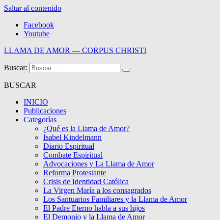
Saltar al contenido
Facebook
Youtube
LLAMA DE AMOR — CORPUS CHRISTI
Buscar:
Blog de la Llama de Amor
BUSCAR
INICIO
Publicaciones
Categorías
¿Qué es la Llama de Amor?
Isabel Kindelmann
Diario Espiritual
Combate Espiritual
Advocaciones y La Llama de Amor
Reforma Protestante
Crisis de Identidad Católica
La Virgen María a los consagrados
Los Santuarios Familiares y la Llama de Amor
El Padre Eterno habla a sus hijos
El Demonio y la Llama de Amor