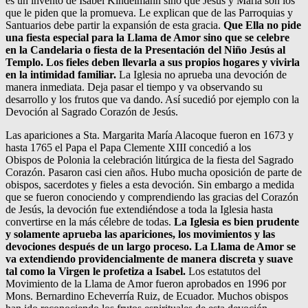
es un invento de Isabel Kindelmann sino que Jesús y María son los
que le piden que la promueva. Le explican que de las Parroquias y
Santuarios debe partir la expansión de esta gracia.
Que Ella no pide
una fiesta especial para la Llama de Amor sino que se celebre
en la Candelaria o fiesta de la Presentación del Niño Jesús al
Templo.
Los fieles deben llevarla a sus propios hogares y vivirla
en la intimidad familiar.
La Iglesia no aprueba una devoción de
manera inmediata. Deja pasar el tiempo y va observando su
desarrollo y los frutos que va dando. Así sucedió por ejemplo con la
Devoción al Sagrado Corazón de Jesús.
Las apariciones a Sta. Margarita María Alacoque fueron en 1673 y
hasta 1765 el Papa el Papa Clemente XIII concedió a los
Obispos de Polonia la celebración litúrgica de la fiesta del Sagrado
Corazón. Pasaron casi cien años. Hubo mucha oposición de parte de
obispos, sacerdotes y fieles a esta devoción. Sin embargo a medida
que se fueron conociendo y comprendiendo las gracias del Corazón
de Jesús, la devoción fue extendiéndose a toda la Iglesia hasta
convertirse en la más célebre de todas.
La Iglesia es bien prudente
y solamente aprueba las apariciones, los movimientos y las
devociones después de un largo proceso. La Llama de Amor se
va extendiendo providencialmente de manera discreta y suave
tal como la Virgen le profetiza a Isabel.
Los estatutos del
Movimiento de la Llama de Amor fueron aprobados en 1996 por
Mons. Bernardino Echeverría Ruiz, de Ecuador. Muchos obispos