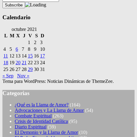
Calendario
octubre 2021
L
M
X
J
V
S
D
1
2
3
4
5
6
7
8
9
10
11
12
13
14
15
16
17
18
19
20
21
22
23
24
25
26
27
28
29
30
31
« Sep
Nov »
Tema para WordPress: Noticias Dinámicas de ThemeZee.
Categorias
¿Qué es la Llama de Amor?
(164)
Advocaciones y La Llama de Amor
(54)
Combate Espiritual
(263)
Crisis de Identidad Católica
(95)
Diario Espiritual
(59)
El Demonio y la Llama de Amor
(10)