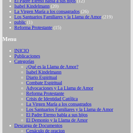
El Padre Eterno habla a sus hijos
(12)
Isabel Kindelmann
(20)
La Virgen María a los consagrados
(26)
Los Santuarios Familiares y la Llama de Amor
(219)
public
(1)
Reforma Protestante
(15)
Menu
INICIO
Publicaciones
Categorías
¿Qué es la Llama de Amor?
Isabel Kindelmann
Diario Espiritual
Combate Espiritual
Advocaciones y La Llama de Amor
Reforma Protestante
Crisis de Identidad Católica
La Virgen María a los consagrados
Los Santuarios Familiares y la Llama de Amor
El Padre Eterno habla a sus hijos
El Demonio y la Llama de Amor
Descarga de Documentos
Cenáculo de oracion