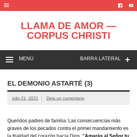
Saltar
al
contenido
LLAMA DE AMOR —
CORPUS CHRISTI
Blog de la Llama de Amor
MENÚ
BARRA LATERAL
EL DEMONIO ASTARTÉ (3)
julio 21, 2021
Deja un comentario
Queridos padres de familia: Las consecuencias más
graves de los pecados contra el primer mandamiento es
la frialdad del corazón hacia Dios.
“Amarás al Señor tu