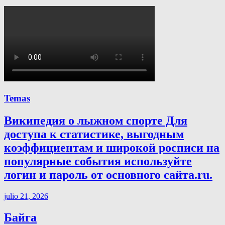
Temas
Википедия о лыжном спорте Для
доступа к статистике, выгодным
коэффициентам и широкой росписи на
популярные события используйте
логин и пароль от основного сайта.ru.
julio 21, 2026
Байга