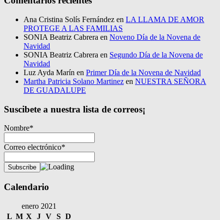
Comentarios recientes
Ana Cristina Solís Fernández
en
LA LLAMA DE AMOR
PROTEGE A LAS FAMILIAS
SONIA Beatriz Cabrera
en
Noveno Día de la Novena de
Navidad
SONIA Beatriz Cabrera
en
Segundo Día de la Novena de
Navidad
Luz Ayda Marín
en
Primer Día de la Novena de Navidad
Martha Patricia Solano Martinez
en
NUESTRA SEÑORA
DE GUADALUPE
Suscibete a nuestra lista de correos¡
Nombre*
Correo electrónico*
Calendario
enero 2021
L
M
X
J
V
S
D