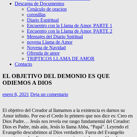
Descarga de Documentos
Cenáculo de oracion
coronillas
Diario Espiritual
Encuentro con la Llama de Amor, PARTE 1
Encuentro con la Llama de Amor, PARTE 2
Mensajes del Diario Spiritual
novena Llama de Amor
Novena de Navidad
Ofrenda de amor
TRIPTICOS LLAMA DE AMOR
Contacto
EL OBJETIVO DEL DEMONIO ES QUE
ODIEMOS A DIOS
enero 8, 2021
Deja un comentario
El objetivo del Creador al llamarnos a la existencia es darnos su
Amor infinito. Por eso el Credo lo primero que nos dice es: Creo en
Dios Padre… Jesús nos revela ese rasgo fundamental del Creador:
Dios es Padre, más aún, Jesús lo llama Abba, “Papá”. Leyendo el
Evangelio descubrimos al Dios verdadero. Fuera del Evangelio