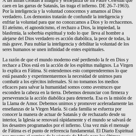
A las almas creadas a imagen y semejanza de mi Padre Celestial que
caen en las garras de Satanás, las traga el infierno. DE 26-7-1963).
Por la inteligencia y la voluntad conocemos y amamos al Dios
verdadero. Los demonios tratarán de confundir la inteligencia y
enfriar la voluntad para que no conozcamos a Dios y lo rechacemos.
El ateísmo, el agnosticismo, el rechazo a Dios, la impiedad, la
blasfemia, la soberbia espiritual y todo lo que lleva al hombre a
alejarse del Dios verdadero es acción diabólica, la peor de todas, la
más grave. Para nublar la inteligencia y debilitar la voluntad de los
seres humanos se unen infinidad de entes espirituales.
La razón de que el mundo moderno esté perdiendo la fe en Dios y
rechace a Dios está en la acción de los espíritus malignos. La Virgen
lo explica en Fátima. Si entendemos esto comprenderemos lo que
está pasando y experimentaremos la necesidad de unirnos para
combatir a los ejércitos infernales. Si no tomamos los medios
eficaces para salvar la humanidad somos como avestruces que
esconden la cabeza en la tierra. Debemos denunciar con firmeza y
perseverancia la acción diabólica para detenerla. Esa es la misión de
la Llama de Amor. Debemos unirnos y promover aceleradamente las
enseñanzas de la Virgen María. Si cada familia se esfuerza por
conocer la manera de actuar de Satanás y de rechazarlo desde su
interior, la Iglesia se renovará rápidamente y el mundo se salvará de
los desastres programados por el infierno. Una vez más el mensaje
de Fátima es el punto de referencia fundamental. El Diario Espiritual