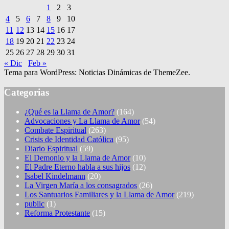
1
2
3
4
5
6
7
8
9
10
11
12
13
14
15
16
17
18
19
20
21
22
23
24
25
26
27
28
29
30
31
« Dic
Feb »
Tema para WordPress: Noticias Dinámicas de ThemeZee.
Categorias
¿Qué es la Llama de Amor?
(164)
Advocaciones y La Llama de Amor
(54)
Combate Espiritual
(263)
Crisis de Identidad Católica
(95)
Diario Espiritual
(59)
El Demonio y la Llama de Amor
(10)
El Padre Eterno habla a sus hijos
(12)
Isabel Kindelmann
(20)
La Virgen María a los consagrados
(26)
Los Santuarios Familiares y la Llama de Amor
(219)
public
(1)
Reforma Protestante
(15)