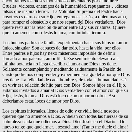
encontramos los dioses monstruosos inventados por el hombre.
Crueles, viciosos, enemigos de la humanidad, repugnantes,…dioses
falsos que inspiran terror. La Voluntad Suprema del Padre hacia
nosotros es darnos a su Hijo, entregarnos a Jesús, a quien más ama,
para romper el obstáculo que nos separa del Dios verdadero. Dios
quiere restaurar la relación de amor entre Él y sus criaturas. Quiere
que lo amemos como Jesús lo ama, con infinita ternura.
Los buenos padres de familia experimentan hacia sus hijos un amor
único, singular. Son capaces de dar todo, hasta la vida, por ellos.
Entre padres e hijos hay nexo misterioso imposible de definir
llamado amor paternal, amor filial. Ese sentimiento elevado a la
infinita potencia no llega describir el amor que Dios nos tiene.
Solamente contemplando y meditando asiduamente la Pasión de
Cristo podremos comprender y experimentar algo del amor que Dios
nos tiene. La felicidad de cada hombre y de toda la humanidad está
en vivir esa relación de hijo para con Dios. Somos hijos en el Hijo.
Estamos invitados a amar al Dios verdadero con el amor con que su
Hijo, Jesús, lo ama. Dios está loco de amor por nosotros. Así
deberíamos estar, locos de amor por Dios.
Los espíritus infernales, llenos de odio y envidia hacia nosotros,
quieren que no amemos a Dios. Anhelan con todas las fuerzas de su
naturaleza caída que odiemos a Dios. Dice Jesús en el Diario: “De
nuevo tengo que quejarme:…¡escúchame! ¡Tanto me duele el alma!