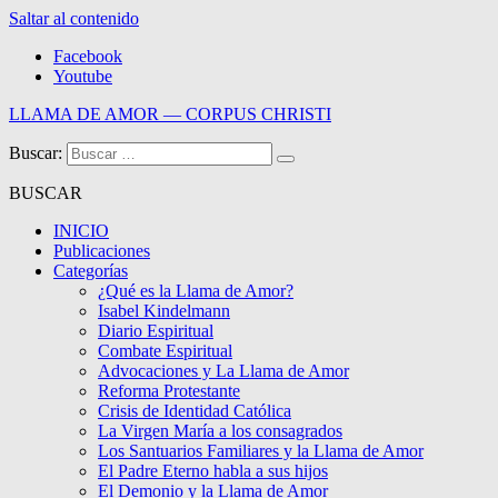
Saltar al contenido
Facebook
Youtube
LLAMA DE AMOR — CORPUS CHRISTI
Buscar:
Blog de la Llama de Amor
BUSCAR
INICIO
Publicaciones
Categorías
¿Qué es la Llama de Amor?
Isabel Kindelmann
Diario Espiritual
Combate Espiritual
Advocaciones y La Llama de Amor
Reforma Protestante
Crisis de Identidad Católica
La Virgen María a los consagrados
Los Santuarios Familiares y la Llama de Amor
El Padre Eterno habla a sus hijos
El Demonio y la Llama de Amor