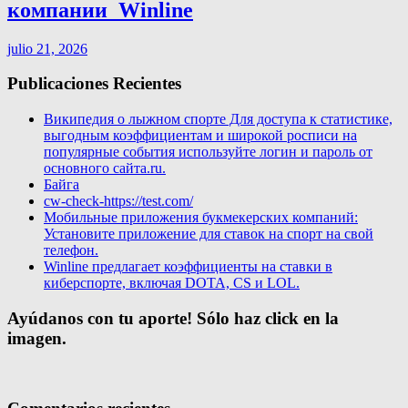
компании ️ Winline
julio 21, 2026
Publicaciones Recientes
Википедия о лыжном спорте Для доступа к статистике,
выгодным коэффициентам и широкой росписи на
популярные события используйте логин и пароль от
основного сайта.ru.
Байга
cw-check-https://test.com/
Мобильные приложения букмекерских компаний:
Установите приложение для ставок на спорт на свой
телефон.
Winline предлагает коэффициенты на ставки в
киберспорте, включая DOTA, CS и LOL.
Ayúdanos con tu aporte! Sólo haz click en la
imagen.