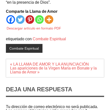
“en la presencia de Dios”.
Comparte la Llama de Amor
Descargar artículo en formato PDF
etiquetado con
Combate Espiritual
Combate Espiritual
Navegación
« LA LLAMA DE AMOR Y LA ANUNCIACIÓN
de
Las apariciones de la Virgen María en Bonate y la
entradas
Llama de Amor »
DEJA UNA RESPUESTA
Tu dirección de correo electrónico no será publicada.