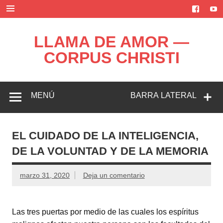
Saltar
al
contenido
LLAMA DE AMOR —
CORPUS CHRISTI
Blog de la Llama de Amor
MENÚ
BARRA LATERAL
EL CUIDADO DE LA INTELIGENCIA,
DE LA VOLUNTAD Y DE LA MEMORIA
marzo 31, 2020
Deja un comentario
Las tres puertas por medio de las cuales los espíritus