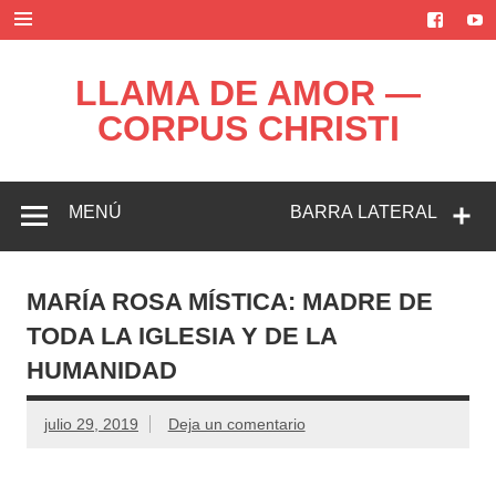
Saltar
al
contenido
LLAMA DE AMOR —
CORPUS CHRISTI
Blog de la Llama de Amor
MENÚ
BARRA LATERAL
MARÍA ROSA MÍSTICA: MADRE DE
TODA LA IGLESIA Y DE LA
HUMANIDAD
julio 29, 2019
Deja un comentario