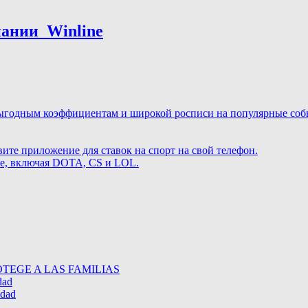
нии ️ Winline
ыгодным коэффициентам и широкой росписи на популярные событ
те приложение для ставок на спорт на свой телефон.
те, включая DOTA, CS и LOL.
TEGE A LAS FAMILIAS
dad
idad