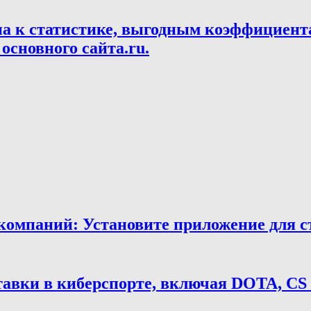
па к статистике, выгодным коэффициент
основного сайта.ru.
мпаний: Установите приложение для ста
тавки в киберспорте, включая DOTA, CS