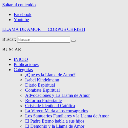
Saltar al contenido
Facebook
Youtube
LLAMA DE AMOR — CORPUS CHRISTI
Buscar:
Blog de la Llama de Amor
BUSCAR
INICIO
Publicaciones
Categorías
¿Qué es la Llama de Amor?
Isabel Kindelmann
Diario Espiritual
Combate Espiritual
Advocaciones y La Llama de Amor
Reforma Protestante
Crisis de Identidad Católica
La Virgen María a los consagrados
Los Santuarios Familiares y la Llama de Amor
El Padre Eterno habla a sus hijos
El Demonio y la Llama de Amor