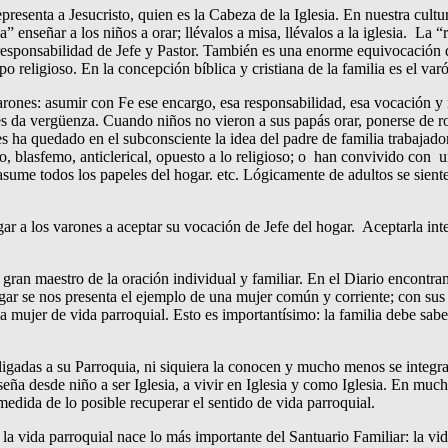
epresenta a Jesucristo, quien es la Cabeza de la Iglesia. En nuestra cult
ca” enseñar a los niños a orar; llévalos a misa, llévalos a la iglesia. La
 responsabilidad de Jefe y Pastor. También es una enorme equivocació
 religioso. En la concepción bíblica y cristiana de la familia es el va
arones: asumir con Fe ese encargo, esa responsabilidad, esa vocación y
Les da vergüenza. Cuando niños no vieron a sus papás orar, ponerse de rod
les ha quedado en el subconsciente la idea del padre de familia trabajado
o, blasfemo, anticlerical, opuesto a lo religioso; o han convivido con u
asume todos los papeles del hogar. etc. Lógicamente de adultos se sien
ar a los varones a aceptar su vocación de Jefe del hogar. Aceptarla int
 el gran maestro de la oración individual y familiar. En el Diario enco
lugar se nos presenta el ejemplo de una mujer común y corriente; con sus
a mujer de vida parroquial. Esto es importantísimo: la familia debe saber
ligadas a su Parroquia, ni siquiera la conocen y mucho menos se integra
seña desde niño a ser Iglesia, a vivir en Iglesia y como Iglesia. En muc
edida de lo posible recuperar el sentido de vida parroquial.
e la vida parroquial nace lo más importante del Santuario Familiar: la 