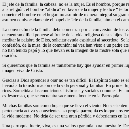
El jefe de la familia, la cabeza, no es la mujer. Es el hombre, porque r
a la religión, el hombre “abdica” en favor de la mujer y le dice “ te to
cometer el hombre en el hogar: no asumir de manera integral su gran
asumen equivocadamente el papel de Jefe de la familia, aún en el campo
La conversión de la familia debe comenzar por la conversión de los v
encuentran difícil ponerse al frente de la vida religiosa de sus hijos. 
meditar la palabra de Dios, solicitar ayuda espiritual al sacerdote. Se 
confesión, de la misa, de la comunión; tal vez han visto a un padre ate
no han tenido papá y lo que llevan es la imagen de la madre sola que 
oración.
Si queremos que la familia se transforme hay que ayudar en primer lug
imagen viva de Cristo.
Gracias a Dios aprender a orar no es tan difícil. El Espíritu Santo es
llevará a la transformación de la vida personal y familiar. En primer 
ricos. Sometida a las condiciones históricas y sociales comunes. Es un
es Jesucristo, que se encuentra sacramentalmente en la Parroquia.
Muchas familias son como hojas que se lleva el viento. No se sienten 
pertenencia activa y consciente a su propia parroquia es lo que nos en
la vida moderna. No deja de ser una gran pérdida y deberíamos en la m
Una parroquia fuerte, viva, es una valiosa garantía para nuestra fe. D