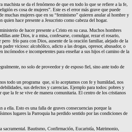
ura machista se da el fenómeno de que en todo lo que se refiere a la fe,
 “religión es cosa de mujeres”. Este es el error más grave que puede
n de muchas mujeres que en su “feminismo” quieren anular al hombre y
rón quien hace presente a Jesucristo como cabeza del hogar.
 ministerio de hacer presente a Cristo en su casa. Muchos hombres
illas ante Dios, ir a misa, confesarse, comulgar, rezar el rosario,
r pero frío para con Dios, ausente de la oración familiar, alejado de la
n padre vicioso: alcohólico, adicto a las drogas, opresor, abusador, o
ten incómodos e incompetentes para enseñar a sus hijos el camino de la
egralmente, no solo de proveedor y de esposo fiel, sino ante todo de
ntramos todo un programa que, si lo aceptamos con fe y humildad, nos
 debilidades, sus defectos y carencias. Ejemplo para todos: pobres y
 que la fe se vive de manera comunitaria. El centro de los cristianos
n a ella. Esto es una falla de graves consecuencias porque la
hísimos lugares la Parroquia ha perdido sentido por las condiciones de
vida sacramental. Bautismo, Confirmación, Eucaristía, Matrimonio,