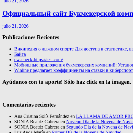
julio 21, 2026
Официальный сайт Букмекерской компа
julio 21, 2026
Publicaciones Recientes
Википедия о лыжном спорте Для доступа к статистике, в
Байга
cw-check-https://test.com/
Мобильные приложения букмекерских компаний: Установи
Winline предлагает коэффициенты на ставки в киберспор
Ayúdanos con tu aporte! Sólo haz click en la imagen.
Comentarios recientes
Ana Cristina Solís Fernández
en
LA LLAMA DE AMOR PRO
SONIA Beatriz Cabrera
en
Noveno Día de la Novena de Navi
SONIA Beatriz Cabrera
en
Segundo Día de la Novena de Nav
Luz Ayda Marín
en
Primer Día de la Novena de Navidad