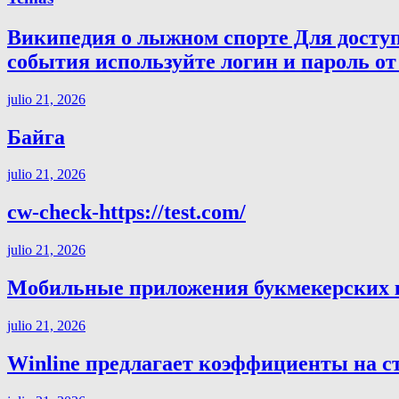
Википедия о лыжном спорте Для досту
события используйте логин и пароль от 
julio 21, 2026
Байга
julio 21, 2026
cw-check-https://test.com/
julio 21, 2026
Мобильные приложения букмекерских ко
julio 21, 2026
Winline предлагает коэффициенты на с