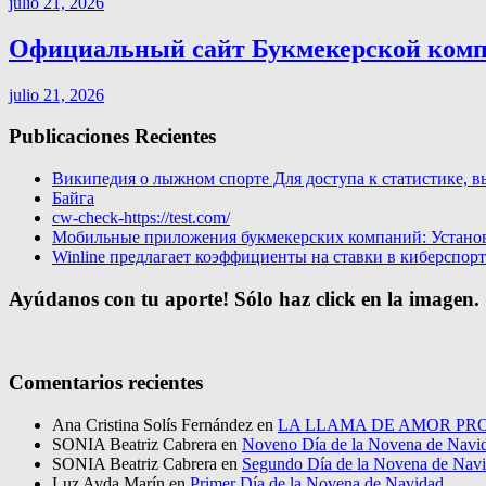
julio 21, 2026
Официальный сайт Букмекерской компа
julio 21, 2026
Publicaciones Recientes
Википедия о лыжном спорте Для доступа к статистике, в
Байга
cw-check-https://test.com/
Мобильные приложения букмекерских компаний: Установи
Winline предлагает коэффициенты на ставки в киберспор
Ayúdanos con tu aporte! Sólo haz click en la imagen.
Comentarios recientes
Ana Cristina Solís Fernández
en
LA LLAMA DE AMOR PRO
SONIA Beatriz Cabrera
en
Noveno Día de la Novena de Navi
SONIA Beatriz Cabrera
en
Segundo Día de la Novena de Nav
Luz Ayda Marín
en
Primer Día de la Novena de Navidad