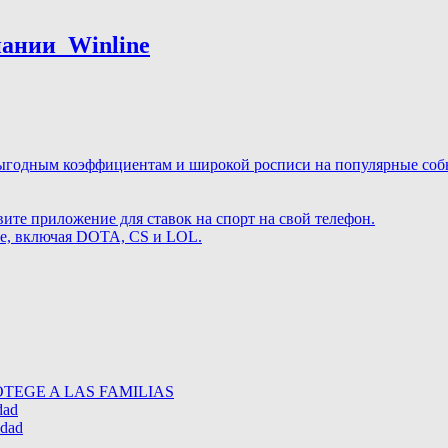
нии ️ Winline
ыгодным коэффициентам и широкой росписи на популярные событ
те приложение для ставок на спорт на свой телефон.
те, включая DOTA, CS и LOL.
TEGE A LAS FAMILIAS
dad
idad