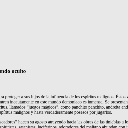
mundo oculto
 proteger a sus hijos de la influencia de los espíritus malignos. Éstos v
e entren incautamente en este mundo demoníaco es inmensa. Se presenta
itus, llamados “juegos mágicos”, como panchito panchito, andreíta andreít
spíritus malignos y hasta verdaderamente posesos por jugarlos.
scadores” hacen su agosto atrayendo hacia las obras de las tinieblas a 
spiritistas, satanistas, luciferinos, adoradores del maligno abundan co