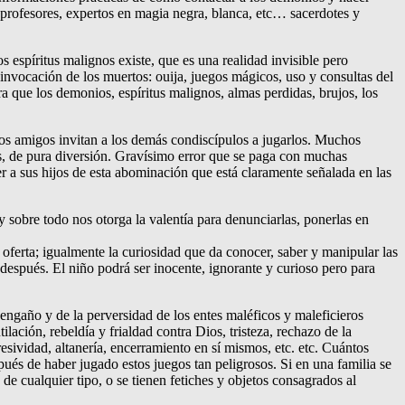
, profesores, expertos en magia negra, blanca, etc… sacerdotes y
 espíritus malignos existe, que es una realidad invisible pero
, invocación de los muertos: ouija, juegos mágicos, uso y consultas del
ra que los demonios, espíritus malignos, almas perdidas, brujos, los
los amigos invitan a los demás condiscípulos a jugarlos. Muchos
s, de pura diversión. Gravísimo error que se paga con muchas
r a sus hijos de esta abominación que está claramente señalada en las
 sobre todo nos otorga la valentía para denunciarlas, ponerlas en
a oferta; igualmente la curiosidad que da conocer, saber y manipular las
 después. El niño podrá ser inocente, ignorante y curioso pero para
.
engaño y de la perversidad de los entes maléficos y maleficieros
ilación, rebeldía y frialdad contra Dios, tristeza, rechazo de la
resividad, altanería, encerramiento en sí mismos, etc. etc. Cuántos
ués de haber jugado estos juegos tan peligrosos. Si en una familia se
de cualquier tipo, o se tienen fetiches y objetos consagrados al