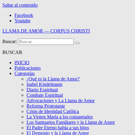
Saltar al contenido
Facebook
Youtube
LLAMA DE AMOR — CORPUS CHRISTI
Buscar:
Blog de la Llama de Amor
BUSCAR
INICIO
Publicaciones
Categorías
¿Qué es la Llama de Amor?
Isabel Kindelmann
Diario Espiritual
Combate Espiritual
Advocaciones y La Llama de Amor
Reforma Protestante
Crisis de Identidad Católica
La Virgen María a los consagrados
Los Santuarios Familiares y la Llama de Amor
El Padre Eterno habla a sus hijos
El Demonio y la Llama de Amor