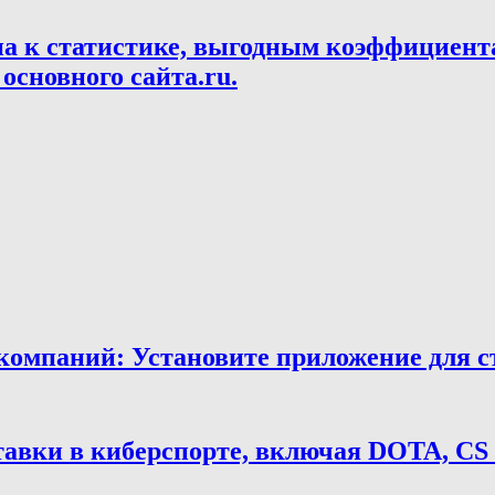
па к статистике, выгодным коэффициент
основного сайта.ru.
мпаний: Установите приложение для ста
тавки в киберспорте, включая DOTA, CS