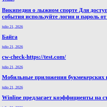
Википедия о лыжном спорте Для досту
события используйте логин и пароль от 
julio 21, 2026
Байга
julio 21, 2026
cw-check-https://test.com/
julio 21, 2026
Мобильные приложения букмекерских ко
julio 21, 2026
Winline предлагает коэффициенты на с