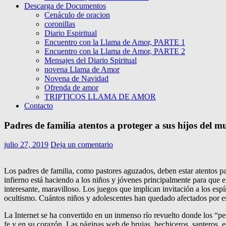
Descarga de Documentos
Cenáculo de oracion
coronillas
Diario Espiritual
Encuentro con la Llama de Amor, PARTE 1
Encuentro con la Llama de Amor, PARTE 2
Mensajes del Diario Spiritual
novena Llama de Amor
Novena de Navidad
Ofrenda de amor
TRIPTICOS LLAMA DE AMOR
Contacto
Padres de familia atentos a proteger a sus hijos del 
julio 27, 2019
Deja un comentario
Los padres de familia, como pastores aguzados, deben estar atentos para
infierno está haciendo a los niños y jóvenes principalmente para qu
interesante, maravilloso. Los juegos que implican invitación a los espír
ocultismo. Cuántos niños y adolescentes han quedado afectados por e
La Internet se ha convertido en un inmenso río revuelto donde los “pe
fe y en su corazón. Las páginas web de brujas, hechiceros, santeros, e