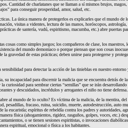
grupos. Cantidad de charlatanes que se llaman a sí mismos brujos, magos
ajos” para conseguir prosperidad, amor, salud, etc.
ticas. La única manera de protegerlos es explicarles que el mundo de los
nación, visitas a videntes, lectura de las manos, horóscopos, astrología
prácticas de santería, vudú, espiritismo, macumba, etc.) abre puertas pa
tas cosas como simples juegos; los compañeros de clase, los maestros, 
 existencia del mundo demoníaco o porque piensan que son cosas inocua
e la gravedad de estas prácticas; deben unirse para protegerse y protege
ibilidad para detectar la acción de las tinieblas en nuestro entorno y
a, su incapacidad para discernir la malicia que se encuentra detrás de l
la curiosidad para sembrar ciertas “semillas” que se irán desarrollando
norantes y descuidados, incrédulos y arrogantes el niño no tiene defensa
bre al mundo de lo oculto? Es víctima de la malicia, de la mentira, del 
d, pesadillas, fracaso, ruina, suicidio, muerte, autodestrucción, auto mut
 la eucaristía; espíritus de rebeldía contra los padres y autoridades, ag
anera física (ahogamientos, rigidez, rasguños, golpes, voces, etc.) desp
ntamientos, o se tienen sesiones espiritistas, o invocaciones diabólicas 
era espiritual, emocional o física a los habitantes.