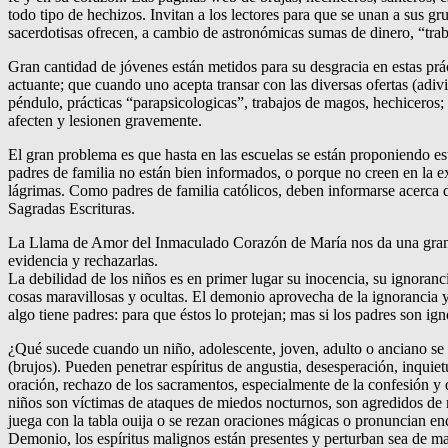
todo tipo de hechizos. Invitan a los lectores para que se unan a sus 
sacerdotisas ofrecen, a cambio de astronómicas sumas de dinero, “trab
Gran cantidad de jóvenes están metidos para su desgracia en estas prác
actuante; que cuando uno acepta transar con las diversas ofertas (adivi
péndulo, prácticas “parapsicologicas”, trabajos de magos, hechiceros; 
afecten y lesionen gravemente.
El gran problema es que hasta en las escuelas se están proponiendo es
padres de familia no están bien informados, o porque no creen en la
lágrimas. Como padres de familia católicos, deben informarse acerca d
Sagradas Escrituras.
La Llama de Amor del Inmaculado Corazón de María nos da una gran sens
evidencia y rechazarlas.
La debilidad de los niños es en primer lugar su inocencia, su ignoranci
cosas maravillosas y ocultas. El demonio aprovecha de la ignorancia y 
algo tiene padres: para que éstos lo protejan; mas si los padres son ig
¿Qué sucede cuando un niño, adolescente, joven, adulto o anciano se a
(brujos). Pueden penetrar espíritus de angustia, desesperación, inquietu
oración, rechazo de los sacramentos, especialmente de la confesión y de
niños son víctimas de ataques de miedos nocturnos, son agredidos de m
juega con la tabla ouija o se rezan oraciones mágicas o pronuncian enca
Demonio, los espíritus malignos están presentes y perturban sea de man