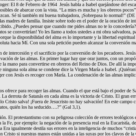
coger: El 8 de Febrero de 1964 Jesús habla a Isabel quejándose del es
posibles de abarcar con la vista. “La mies es mucha y los obreros poco
zcan. Sé tú también mi buena trabajadora, ¡Sobrepasa lo normal!” (DE 
las madres de familia. Insiste sobre todo en el poder de la oración de int
recibido. ¿Puedes pensar que cuando me pides almas no te lo concedería
ntos se convertirían! Yo les llamo a todos ustedes a mi obra salvadora, 
porque la disponibilidad del alma es lo importante y la libertad espiritu
absoluta hacia Mí. Con una sola petición pueden alcanzar la conversión 
ación de intercesión y el sacrificio por la conversión de los peca
lvación de las almas. En primer lugar hay que orar juntos, con un p
de la mano para convertirse en obreros del Reino de Dios. De allí la im
ue ninguna sola alma se condene dice la Virgen María a Isabel. ¡Quiér
 con Jesús es recoger con María. La condenación de las almas implica
s ofrece para recoger las almas. Cuando el que está bajo el poder de Sa
. La derrota de Satanás en cada alma es la victoria de Cristo. El gran er
ólo Cristo salva! ¡Fuera de Jesucristo no hay salvación! En este campo c
atos, quién los ha seducido….?” (Gal 3,1).
ión. El protestantismo con su peligrosa colección de errores teológicos e
a Fe, por ejemplo: la negación de la presencia real en la Eucaristía, de
 Era igualmente destila sus errores en la inteligencia de muchos “cristi
 Cristo si nuestras manos están unidas a las suyas por los clavos de la