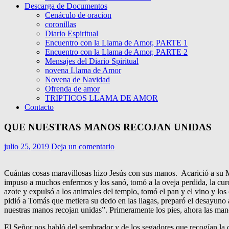
Descarga de Documentos
Cenáculo de oracion
coronillas
Diario Espiritual
Encuentro con la Llama de Amor, PARTE 1
Encuentro con la Llama de Amor, PARTE 2
Mensajes del Diario Spiritual
novena Llama de Amor
Novena de Navidad
Ofrenda de amor
TRIPTICOS LLAMA DE AMOR
Contacto
QUE NUESTRAS MANOS RECOJAN UNIDAS
julio 25, 2019
Deja un comentario
Cuántas cosas maravillosas hizo Jesús con sus manos. Acarició a su Mad
impuso a muchos enfermos y los sanó, tomó a la oveja perdida, la curó,
azote y expulsó a los animales del templo, tomó el pan y el vino y los c
pidió a Tomás que metiera su dedo en las llagas, preparó el desayuno a
nuestras manos recojan unidas”. Primeramente los pies, ahora las ma
El Señor nos habló del sembrador y de los segadores que recogían la c