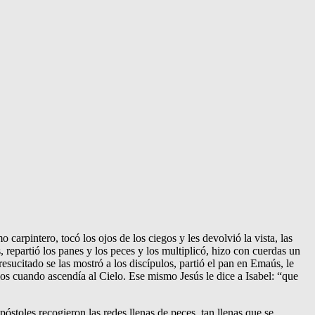
arpintero, tocó los ojos de los ciegos y les devolvió la vista, las
 repartió los panes y los peces y los multiplicó, hizo con cuerdas un
resucitado se las mostró a los discípulos, partió el pan en Emaús, le
ulos cuando ascendía al Cielo. Ese mismo Jesús le dice a Isabel: “que
stoles recogieron las redes llenas de peces, tan llenas que se