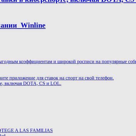
нии ️ Winline
ыгодным коэффициентам и широкой росписи на популярные событ
те приложение для ставок на спорт на свой телефон.
те, включая DOTA, CS и LOL.
TEGE A LAS FAMILIAS
dad