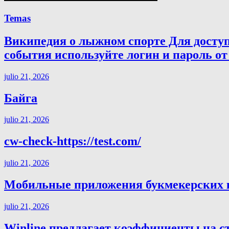
Temas
Википедия о лыжном спорте Для досту
события используйте логин и пароль от 
julio 21, 2026
Байга
julio 21, 2026
cw-check-https://test.com/
julio 21, 2026
Мобильные приложения букмекерских ко
julio 21, 2026
Winline предлагает коэффициенты на с