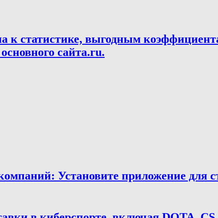
па к статистике, выгодным коэффициент
основного сайта.ru.
мпаний: Установите приложение для ста
тавки в киберспорте, включая DOTA, CS