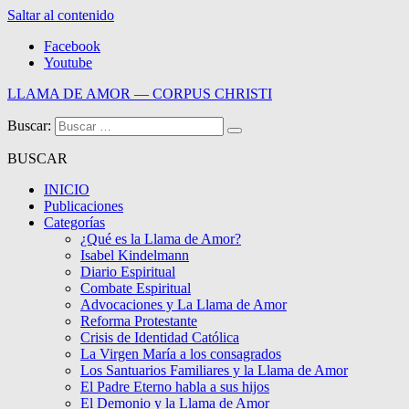
Saltar al contenido
Facebook
Youtube
LLAMA DE AMOR — CORPUS CHRISTI
Buscar:
Blog de la Llama de Amor
BUSCAR
INICIO
Publicaciones
Categorías
¿Qué es la Llama de Amor?
Isabel Kindelmann
Diario Espiritual
Combate Espiritual
Advocaciones y La Llama de Amor
Reforma Protestante
Crisis de Identidad Católica
La Virgen María a los consagrados
Los Santuarios Familiares y la Llama de Amor
El Padre Eterno habla a sus hijos
El Demonio y la Llama de Amor