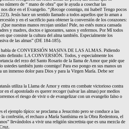
caso número de “ mano de obra” que le ayuda a cosechar las
s” nos dice en el Evangelio. “¡Recoge conmigo, mi Isabel! Tengo pocos
223). Jesús hace un sentido llamado a todos aquellos que lo aman a
ercesión y en el sacrificio para obtener la conversión de los corazones:
? ¡Que nuestras manos recojan unidas! Pide, no estés nunca cansada
padres y madres, doctos e ignorantes, sanos y enfermos. Por Mí todos
al en que consiste la cultura del alma también. Especialmente los
masiva de las almas” (DE 184-185).
dores. Jesús habla de CONVERSIÓN MASIVA DE LAS ALMAS. Pidiendo
ropósito definido: LA CONVERSIÓN. Todos, y especialmente los
portancia del rezo del Santo Rosario de la llama de Amor que pide que
anlo ustedes también junto conmigo! Para eso pongo en sus manos un
 un inmenso dolor para Dios y para la Virgen María. Debe ser
tanás utiliza la Llama de Amor y entra en combate victorioso contra
ror en el apostolado es querer recoger (salvar las almas) por medios
orremos el riesgo de vivir o de evangelizar con un evangelio falso o
s el ejemplo típico: se proclama a Jesucristo pero se conduce a las
 la confesión, el rechazo a María Santísima en la Obra Redentora, el
anos” llevándolos a vivir una religión sincretista que es una mezcla de
 Cruz.