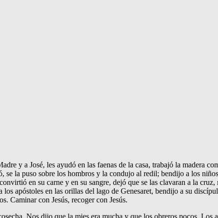
re y a José, les ayudó en las faenas de la casa, trabajó la madera como c
 se la puso sobre los hombros y la condujo al redil; bendijo a los niños,
onvirtió en su carne y en su sangre, dejó que se las clavaran a la cruz, 
 los apóstoles en las orillas del lago de Genesaret, bendijo a su discíp
nos. Caminar con Jesús, recoger con Jesús.
osecha. Nos dijo que la mies era mucha y que los obreros pocos. Los apó