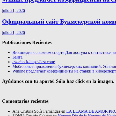
julio 21, 2026
Официальный сайт Букмекерской компа
julio 21, 2026
Publicaciones Recientes
Википедия о лыжном спорте Для доступа к статистике, в
Байга
cw-check-https://test.com/
Мобильные приложения букмекерских компаний: Установи
Winline предлагает коэффициенты на ставки в киберспор
Ayúdanos con tu aporte! Sólo haz click en la imagen.
Comentarios recientes
Ana Cristina Solís Fernández
en
LA LLAMA DE AMOR PRO
SONIA Beatriz Cabrera
en
Noveno Día de la Novena de Navi