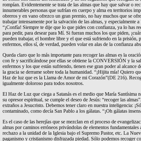
rompían. Evidentemente se trata de las almas que hay que salvar o re
innumerables personas que sufrían en cuerpo y alma en territorios im
obreros y en vano ofrezco un gran premio, no hay muchos que se ofre
trabajar intensamente por la salvación de las almas, y especialmente a 
“¡Confía! Siempre te dije que lo que pides con confianza, ya lo has 
para pedir, para desear para Mí. Si fueran muchos los que piden, ¡cuá
pueden trabajar, el hombre libre y el que está sufriendo en la prisión, 
enfermos, ellos sí, de verdad, pueden volar en alas de la confianza 
Queda claro que lo más importante para recoger las almas es la or
con fe y sacrificándose por ellas se obtiene la CONVERSIÓN y la sa
enfermos y los que están sufriendo, tienen ese gran poder al alcance 
la gracia se derrame sobre toda la humanidad. “¡Hijita mía! Quiero q
Haz de luz que es la Llama de Amor de mi Corazón”(DE 216). Recoger
igualmente doloroso para todos nosotros.
El Haz de Luz que ciega a Satanás es el medio que María Santísima no
su opresor espiritual, se cumple el deseo de Jesús: “recoger las almas”
extraños a Jesucristo. Debemos tener claro en nuestra inteligencia: ¡S
contaminado, como decía San Pablo a los gálatas. “¡Oh gálatas insens
Es el caso de las herejías que se mezclan en el proceso de evangelizac
almas por caminos erróneos privándolas de elementos fundamentales a l
rechazo a la unidad de la Iglesia bajo el Supremo Pastor, etc. La Nueva
paganismo y cristianismo disfrazada piedad. Sólo podemos recoger con