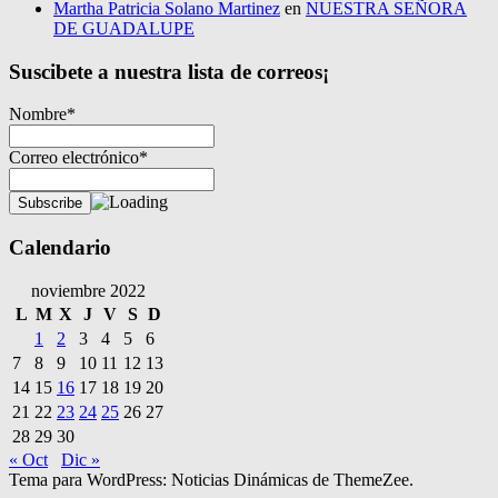
Martha Patricia Solano Martinez
en
NUESTRA SEÑORA
DE GUADALUPE
Suscibete a nuestra lista de correos¡
Nombre*
Correo electrónico*
Calendario
noviembre 2022
L
M
X
J
V
S
D
1
2
3
4
5
6
7
8
9
10
11
12
13
14
15
16
17
18
19
20
21
22
23
24
25
26
27
28
29
30
« Oct
Dic »
Tema para WordPress: Noticias Dinámicas de ThemeZee.