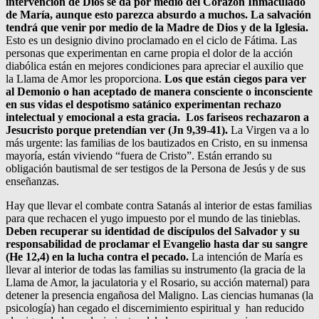
intervención de Dios se da por medio del Corazón Inmaculado
de María, aunque esto parezca absurdo a muchos. La salvación
tendrá que venir por medio de la Madre de Dios y de la Iglesia.
Esto es un designio divino proclamado en el ciclo de Fátima. Las
personas que experimentan en carne propia el dolor de la acción
diabólica están en mejores condiciones para apreciar el auxilio que
la Llama de Amor les proporciona.
Los que están ciegos para ver
al Demonio o han aceptado de manera consciente o inconsciente
en sus vidas el despotismo satánico experimentan rechazo
intelectual y emocional a esta gracia. Los fariseos rechazaron a
Jesucristo porque pretendían ver (Jn 9,39-41).
La Virgen va a lo
más urgente: las familias de los bautizados en Cristo, en su inmensa
mayoría, están viviendo “fuera de Cristo”. Están errando su
obligación bautismal de ser testigos de la Persona de Jesús y de sus
enseñanzas.
Hay que llevar el combate contra Satanás al interior de estas familias
para que rechacen el yugo impuesto por el mundo de las tinieblas.
Deben recuperar su identidad de discípulos del Salvador y su
responsabilidad de proclamar el Evangelio hasta dar su sangre
(He 12,4) en la lucha contra el pecado.
La intención de María es
llevar al interior de todas las familias su instrumento (la gracia de la
Llama de Amor, la jaculatoria y el Rosario, su acción maternal) para
detener la presencia engañosa del Maligno. Las ciencias humanas (la
psicología) han cegado el discernimiento espiritual y han reducido