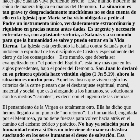
hacer que Satanás vaya perdiendo terreno. Este mundo moderno ha
caído de manera trágica en manos del Demonio.
La situación es
tan grave (y desgraciadamente muchísimos no se dan cuenta de
ello en la Iglesia) que María se ha visto obligada a pedir al
Padre un instrumento único, verdaderamente extraordinario y
riquísimo en gracias nunca antes dadas. Es urgente y necesario
enfrentar ya, con aplastante victoria, a Satanás y a su mundo
para que la humanidad se salve y pueda entrar en la Vida
Eterna.
La Iglesia está perdiendo la batalla contra Satanás por la
indolencia espiritual de los discípulos de Cristo y especialmente del
clero y de los consagrados. Este mundo, que debería ser
evangelizado con “el poder del Espíritu”, está hoy más que en los
siglos precedentes, bajo el poder del Demonio.
San Juan lo declaró
en su primera epístola hace veintiún siglos (1 Jn 5,19), ahora la
situación es mucho peor.
Aquellos ilusos que viven según los
criterios de la carne piensan que el desbarajuste espiritual, moral,
material y social que está ahogando a los humanos, se solucionará
con los medios “carnales”, es decir con el ingenio de las ciencias.
El pensamiento de la Virgen es totalmente otro. Ella ha dicho que
hemos llegado a un punto de “no retorno”. La humanidad, engañada
por el Mentiroso, ya no tiene fuerzas para volver hacia atrás en el
camino del ateísmo teórico y práctico.
No hay ya solución para la
humanidad entera si Dios no interviene de manera drástica
suscitando en los seres humanos el deseo de salvación. Esa