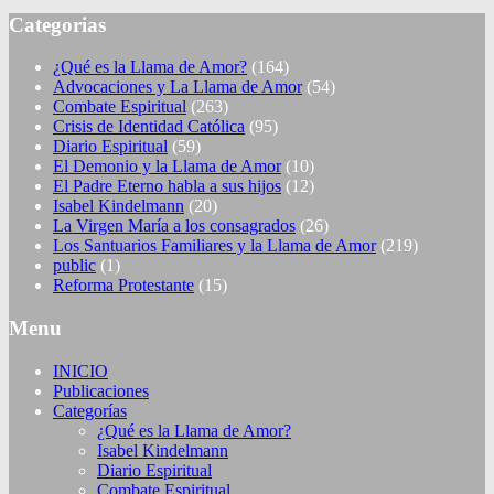
Categorias
¿Qué es la Llama de Amor?
(164)
Advocaciones y La Llama de Amor
(54)
Combate Espiritual
(263)
Crisis de Identidad Católica
(95)
Diario Espiritual
(59)
El Demonio y la Llama de Amor
(10)
El Padre Eterno habla a sus hijos
(12)
Isabel Kindelmann
(20)
La Virgen María a los consagrados
(26)
Los Santuarios Familiares y la Llama de Amor
(219)
public
(1)
Reforma Protestante
(15)
Menu
INICIO
Publicaciones
Categorías
¿Qué es la Llama de Amor?
Isabel Kindelmann
Diario Espiritual
Combate Espiritual