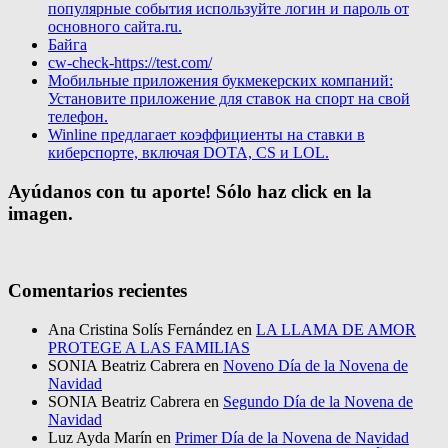
популярные события используйте логин и пароль от
основного сайта.ru.
Байга
cw-check-https://test.com/
Мобильные приложения букмекерских компаний:
Установите приложение для ставок на спорт на свой
телефон.
Winline предлагает коэффициенты на ставки в
киберспорте, включая DOTA, CS и LOL.
Ayúdanos con tu aporte! Sólo haz click en la
imagen.
Comentarios recientes
Ana Cristina Solís Fernández
en
LA LLAMA DE AMOR
PROTEGE A LAS FAMILIAS
SONIA Beatriz Cabrera
en
Noveno Día de la Novena de
Navidad
SONIA Beatriz Cabrera
en
Segundo Día de la Novena de
Navidad
Luz Ayda Marín
en
Primer Día de la Novena de Navidad