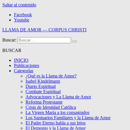
Saltar al contenido
Facebook
Youtube
LLAMA DE AMOR — CORPUS CHRISTI
Buscar:
Blog de la Llama de Amor
BUSCAR
INICIO
Publicaciones
Categorías
¿Qué es la Llama de Amor?
Isabel Kindelmann
Diario Espiritual
Combate Espiritual
Advocaciones y La Llama de Amor
Reforma Protestante
Crisis de Identidad Católica
La Virgen María a los consagrados
Los Santuarios Familiares y la Llama de Amor
El Padre Eterno habla a sus hijos
El Demonio y la Llama de Amor