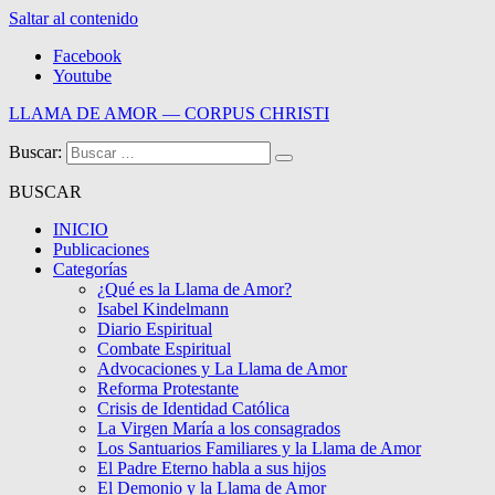
Saltar al contenido
Facebook
Youtube
LLAMA DE AMOR — CORPUS CHRISTI
Buscar:
Blog de la Llama de Amor
BUSCAR
INICIO
Publicaciones
Categorías
¿Qué es la Llama de Amor?
Isabel Kindelmann
Diario Espiritual
Combate Espiritual
Advocaciones y La Llama de Amor
Reforma Protestante
Crisis de Identidad Católica
La Virgen María a los consagrados
Los Santuarios Familiares y la Llama de Amor
El Padre Eterno habla a sus hijos
El Demonio y la Llama de Amor