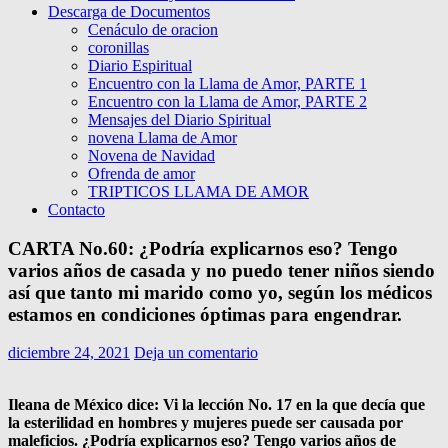
Descarga de Documentos
Cenáculo de oracion
coronillas
Diario Espiritual
Encuentro con la Llama de Amor, PARTE 1
Encuentro con la Llama de Amor, PARTE 2
Mensajes del Diario Spiritual
novena Llama de Amor
Novena de Navidad
Ofrenda de amor
TRIPTICOS LLAMA DE AMOR
Contacto
CARTA No.60: ¿Podría explicarnos eso? Tengo
varios años de casada y no puedo tener niños siendo
así que tanto mi marido como yo, según los médicos
estamos en condiciones óptimas para engendrar.
diciembre 24, 2021
Deja un comentario
Ileana de México dice: Vi la lección No. 17 en la que decía que
la esterilidad en hombres y mujeres puede ser causada por
maleficios. ¿Podría explicarnos eso? Tengo varios años de