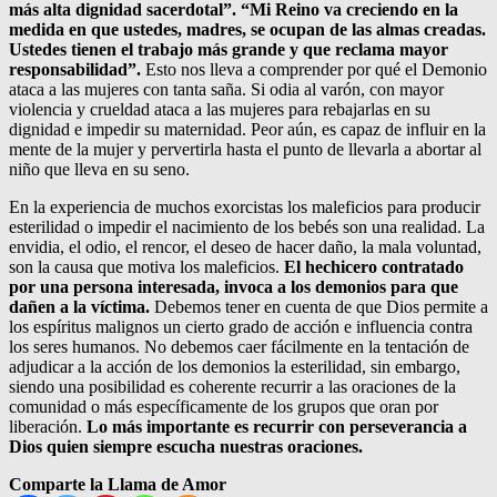
más alta dignidad sacerdotal”. “Mi Reino va creciendo en la
medida en que ustedes, madres, se ocupan de las almas creadas.
Ustedes tienen el trabajo más grande y que reclama mayor
responsabilidad”.
Esto nos lleva a comprender por qué el Demonio
ataca a las mujeres con tanta saña. Si odia al varón, con mayor
violencia y crueldad ataca a las mujeres para rebajarlas en su
dignidad e impedir su maternidad. Peor aún, es capaz de influir en la
mente de la mujer y pervertirla hasta el punto de llevarla a abortar al
niño que lleva en su seno.
En la experiencia de muchos exorcistas los maleficios para producir
esterilidad o impedir el nacimiento de los bebés son una realidad. La
envidia, el odio, el rencor, el deseo de hacer daño, la mala voluntad,
son la causa que motiva los maleficios.
El hechicero contratado
por una persona interesada, invoca a los demonios para que
dañen a la víctima.
Debemos tener en cuenta de que Dios permite a
los espíritus malignos un cierto grado de acción e influencia contra
los seres humanos. No debemos caer fácilmente en la tentación de
adjudicar a la acción de los demonios la esterilidad, sin embargo,
siendo una posibilidad es coherente recurrir a las oraciones de la
comunidad o más específicamente de los grupos que oran por
liberación.
Lo más importante es recurrir con perseverancia a
Dios quien siempre escucha nuestras oraciones.
Comparte la Llama de Amor