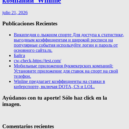
компании ️ Winline
julio 21, 2026
Publicaciones Recientes
Википедия о лыжном спорте Для доступа к статистике,
выгодным коэффициентам и широкой росписи на
популярные события используйте логин и пароль от
основного сайта.ru.
Байга
cw-check-https://test.com/
Мобильные приложения букмекерских компаний:
Установите приложение для ставок на спорт на свой
телефон.
Winline предлагает коэффициенты на ставки в
киберспорте, включая DOTA, CS и LOL.
Ayúdanos con tu aporte! Sólo haz click en la
imagen.
Comentarios recientes