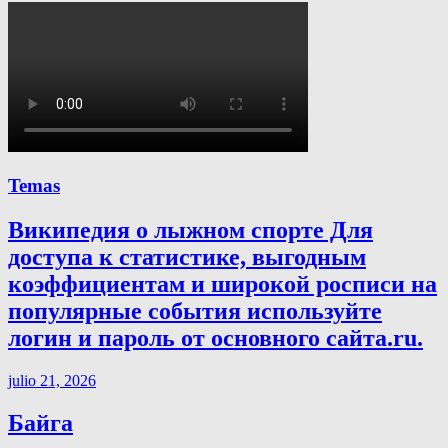
Temas
Википедия о лыжном спорте Для
доступа к статистике, выгодным
коэффициентам и широкой росписи на
популярные события используйте
логин и пароль от основного сайта.ru.
julio 21, 2026
Байга