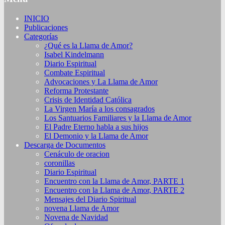
INICIO
Publicaciones
Categorías
¿Qué es la Llama de Amor?
Isabel Kindelmann
Diario Espiritual
Combate Espiritual
Advocaciones y La Llama de Amor
Reforma Protestante
Crisis de Identidad Católica
La Virgen María a los consagrados
Los Santuarios Familiares y la Llama de Amor
El Padre Eterno habla a sus hijos
El Demonio y la Llama de Amor
Descarga de Documentos
Cenáculo de oracion
coronillas
Diario Espiritual
Encuentro con la Llama de Amor, PARTE 1
Encuentro con la Llama de Amor, PARTE 2
Mensajes del Diario Spiritual
novena Llama de Amor
Novena de Navidad