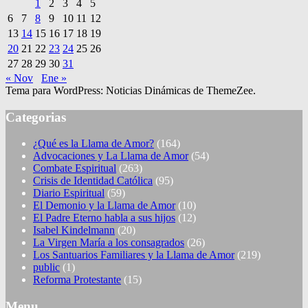
1
2
3
4
5
6
7
8
9
10
11
12
13
14
15
16
17
18
19
20
21
22
23
24
25
26
27
28
29
30
31
« Nov
Ene »
Tema para WordPress: Noticias Dinámicas de ThemeZee.
Categorias
¿Qué es la Llama de Amor?
(164)
Advocaciones y La Llama de Amor
(54)
Combate Espiritual
(263)
Crisis de Identidad Católica
(95)
Diario Espiritual
(59)
El Demonio y la Llama de Amor
(10)
El Padre Eterno habla a sus hijos
(12)
Isabel Kindelmann
(20)
La Virgen María a los consagrados
(26)
Los Santuarios Familiares y la Llama de Amor
(219)
public
(1)
Reforma Protestante
(15)
Menu