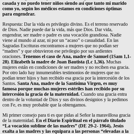
casada y no puedo tener niños siendo así que tanto mi marido
como yo, según los médicos estamos en condiciones óptimas
para engendrar.
Respuesta: Dar la vida es privilegio divino. Es el terreno reservado
de Dios. Nadie puede dar la vida, más que Dios. Dar vida,
engendrar, ser madre o padre es una vocación grandiosa. Nadie
viene al mundo al azar, ni por un “acaso” o casualidad. En las
Sagradas Escrituras encontramos a mujeres que no podían ser
“madres” y que obtuvieron ese privilegio por sus ardientes
oraciones.
Tenemos el caso de Ana, madre de Samuel (1Sam 1,1-
28)
.
Elizabeth la madre de Juan Bautista (Lc 1,36).
Muchas
mujeres están en condiciones de ser madres y no reciben esa gracia.
Por otro lado hay innumerables testimonios de mujeres que no
podían tener hijos y han recibido esa gracia por la intercesión de los
Santos.
Santa Ana, madre de la Santísima Virgen, es muy
famosa porque muchas mujeres estériles han recibido por su
intercesión la gracia de la maternidad.
Cuando una gracia entra
dentro de la voluntad de Dios y sus divinos designios y la pedimos
con Fe, es muy probable que la obtengamos.
Mi primer consejo para ti es que pidas al Señor la maravillosa gracia
de la maternidad.
En el Diario Espiritual en el párrafo titulado
“La vocación sublime de las madres” (DE 29-2- 1964), Jesús
exalta a las madres y las equipara a las personas “elevadas a la