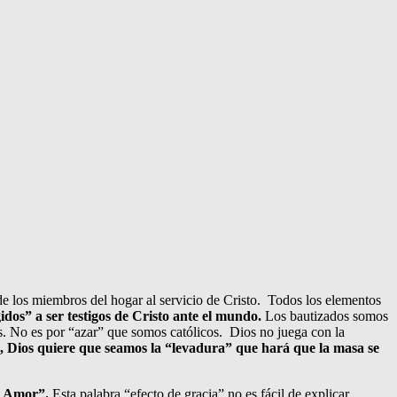
l de los miembros del hogar al servicio de Cristo. Todos los elementos
gidos” a ser testigos de Cristo ante el mundo.
Los bautizados somos
os. No es por “azar” que somos católicos. Dios no juega con la
”, Dios quiere que seamos la “levadura” que hará que la masa se
de Amor”.
Esta palabra “efecto de gracia” no es fácil de explicar.