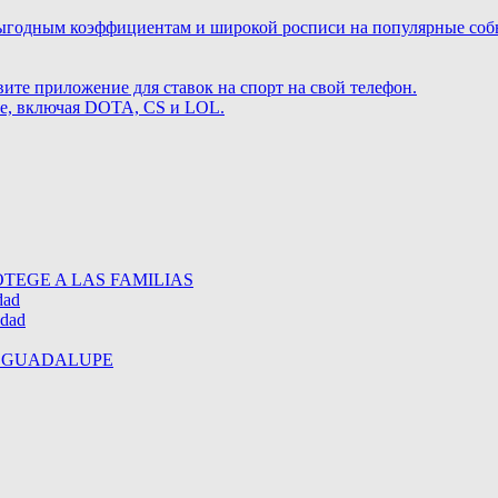
ыгодным коэффициентам и широкой росписи на популярные событ
те приложение для ставок на спорт на свой телефон.
те, включая DOTA, CS и LOL.
TEGE A LAS FAMILIAS
dad
idad
E GUADALUPE