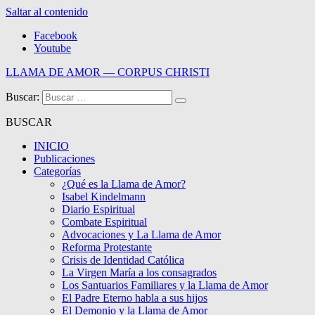
Saltar al contenido
Facebook
Youtube
LLAMA DE AMOR — CORPUS CHRISTI
Buscar:
Blog de la Llama de Amor
BUSCAR
INICIO
Publicaciones
Categorías
¿Qué es la Llama de Amor?
Isabel Kindelmann
Diario Espiritual
Combate Espiritual
Advocaciones y La Llama de Amor
Reforma Protestante
Crisis de Identidad Católica
La Virgen María a los consagrados
Los Santuarios Familiares y la Llama de Amor
El Padre Eterno habla a sus hijos
El Demonio y la Llama de Amor