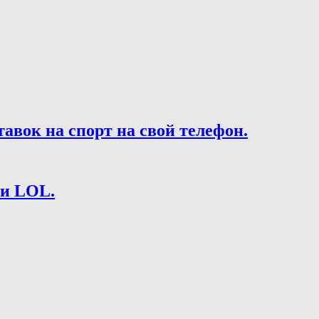
вок на спорт на свой телефон.
 и LOL.