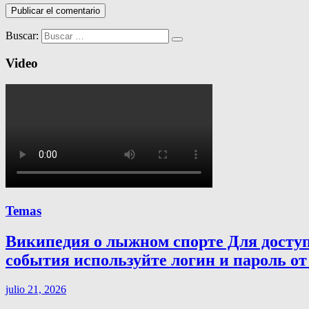
Buscar:
Video
Temas
Википедия о лыжном спорте Для досту
события используйте логин и пароль от 
julio 21, 2026