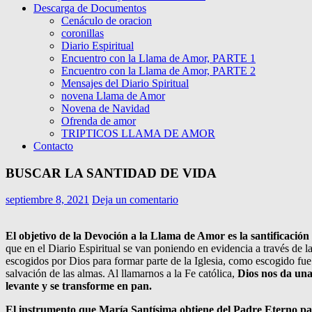
Descarga de Documentos
Cenáculo de oracion
coronillas
Diario Espiritual
Encuentro con la Llama de Amor, PARTE 1
Encuentro con la Llama de Amor, PARTE 2
Mensajes del Diario Spiritual
novena Llama de Amor
Novena de Navidad
Ofrenda de amor
TRIPTICOS LLAMA DE AMOR
Contacto
BUSCAR LA SANTIDAD DE VIDA
septiembre 8, 2021
Deja un comentario
El objetivo de la Devoción a la Llama de Amor es la santificación 
que en el Diario Espiritual se van poniendo en evidencia a través de 
escogidos por Dios para formar parte de la Iglesia, como escogido fue
salvación de las almas. Al llamarnos a la Fe católica,
Dios nos da una
levante y se transforme en pan.
El instrumento que María Santísima obtiene del Padre Eterno par