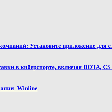
мпаний: Установите приложение для ста
тавки в киберспорте, включая DOTA, CS
нии ️ Winline