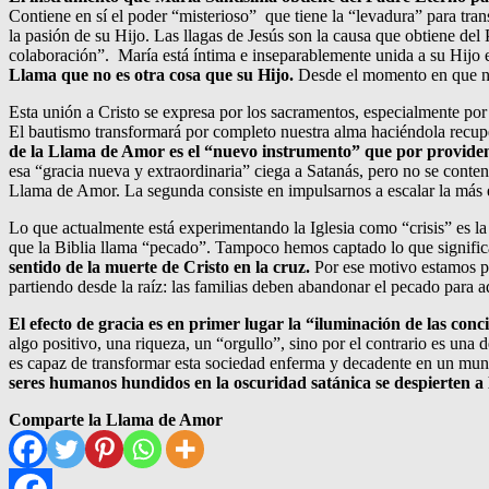
Contiene en sí el poder “misterioso” que tiene la “levadura” para tran
la pasión de su Hijo. Las llagas de Jesús son la causa que obtiene de
colaboración”. María está íntima e inseparablemente unida a su Hijo 
Llama que no es otra cosa que su Hijo.
Desde el momento en que nos
Esta unión a Cristo se expresa por los sacramentos, especialmente po
El bautismo transformará por completo nuestra alma haciéndola recupe
de la Llama de Amor es el “nuevo instrumento” que por providenci
esa “gracia nueva y extraordinaria” ciega a Satanás, pero no se conten
Llama de Amor. La segunda consiste en impulsarnos a escalar la más 
Lo que actualmente está experimentando la Iglesia como “crisis” es l
que la Biblia llama “pecado”. Tampoco hemos captado lo que significa
sentido de la muerte de Cristo en la cruz.
Por ese motivo estamos pa
partiendo desde la raíz: las familias deben abandonar el pecado para a
El efecto de gracia es en primer lugar la “iluminación de las conc
algo positivo, una riqueza, un “orgullo”, sino por el contrario es una
es capaz de transformar esta sociedad enferma y decadente en un mun
seres humanos hundidos en la oscuridad satánica se despierten a 
Comparte la Llama de Amor