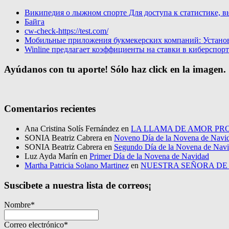
Википедия о лыжном спорте Для доступа к статистике, в
Байга
cw-check-https://test.com/
Мобильные приложения букмекерских компаний: Установи
Winline предлагает коэффициенты на ставки в киберспор
Ayúdanos con tu aporte! Sólo haz click en la imagen.
Comentarios recientes
Ana Cristina Solís Fernández
en
LA LLAMA DE AMOR PRO
SONIA Beatriz Cabrera
en
Noveno Día de la Novena de Navi
SONIA Beatriz Cabrera
en
Segundo Día de la Novena de Nav
Luz Ayda Marín
en
Primer Día de la Novena de Navidad
Martha Patricia Solano Martinez
en
NUESTRA SEÑORA D
Suscibete a nuestra lista de correos¡
Nombre*
Correo electrónico*