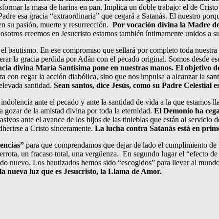
sformar la masa de harina en pan. Implica un doble trabajo: el de Cristo 
l Padre esa gracia “extraordinaria” que cegará a Satanás. El nuestro p
en su pasión, muerte y resurrección.
Por vocación divina la Madre de 
otros creemos en Jesucristo estamos también íntimamente unidos a su 
r el bautismo. En ese compromiso que sellará por completo toda nuestra
rar la gracia perdida por Adán con el pecado original. Somos desde ese
a divina María Santísima pone en nuestras manos. El objetivo de e
ta con cegar la acción diabólica, sino que nos impulsa a alcanzar la san
elevada santidad.
Sean santos, dice Jesús, como su Padre Celestial e
a indolencia ante el pecado y ante la santidad de vida a la que estamo
 gozar de la amistad divina por toda la eternidad.
El Demonio ha cegad
sivos ante el avance de los hijos de las tinieblas que están al servici
dherirse a Cristo sinceramente.
La lucha contra Satanás está en primer
iencias”
para que comprendamos que dejar de lado el cumplimiento de l
 derrota, un fracaso total, una vergüenza. En segundo lugar el “efecto de
do nuevo. Los bautizados hemos sido “escogidos” para llevar al mundo
la nueva luz que es Jesucristo, la Llama de Amor.