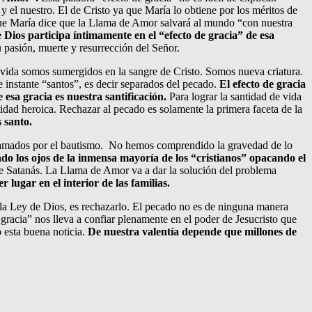
y el nuestro. El de Cristo ya que María lo obtiene por los méritos de
orque María dice que la Llama de Amor salvará al mundo “con nuestra
Dios participa íntimamente en el “efecto de gracia” de esa
pasión, muerte y resurrección del Señor.
 vida somos sumergidos en la sangre de Cristo. Somos nueva criatura.
 instante “santos”, es decir separados del pecado.
El efecto de gracia
sa gracia es nuestra santificación.
Para lograr la santidad de vida
tidad heroica. Rechazar al pecado es solamente la primera faceta de la
s santo.
s llamados por el bautismo. No hemos comprendido la gravedad de lo
o los ojos de la inmensa mayoría de los “cristianos” opacando el
o de Satanás. La Llama de Amor va a dar la solución del problema
 lugar en el interior de las familias.
a Ley de Dios, es rechazarlo. El pecado no es de ninguna manera
 gracia” nos lleva a confiar plenamente en el poder de Jesucristo que
 esta buena noticia.
De nuestra valentía depende que millones de