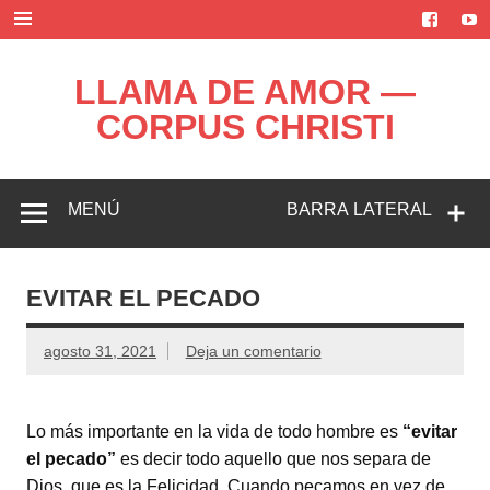
Saltar
al
contenido
LLAMA DE AMOR —
CORPUS CHRISTI
Blog de la Llama de Amor
MENÚ
BARRA LATERAL
EVITAR EL PECADO
agosto 31, 2021
Deja un comentario
Lo más importante en la vida de todo hombre es
“evitar
el pecado”
es decir todo aquello que nos separa de
Dios, que es la Felicidad. Cuando pecamos en vez de